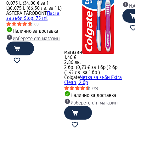
0,075 L (34,00 € за 1
Избе
L)
0,075 L (66,50 лв. за 1 L)
ASTERA PARODONT
Паста
за зъби Stop, 75 ml
(5)
Налично за доставка
Изберете dm магазин
магазин
1,46 €
2,86 лв.
2 бр. (0,73 € за 1 бр.)
2 бр.
(1,43 лв. за 1 бр.)
Colgate
Четка за зъби Extra
Clean, 2 бр
(15)
Налично за доставка
Изберете dm магазин