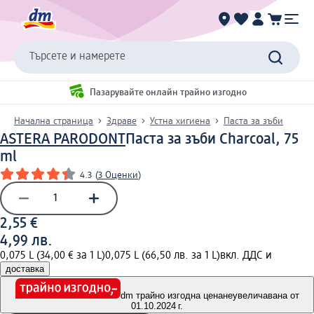
Търсете и намерете
Пазарувайте онлайн трайно изгодно
Начална страница
Здраве
Устна хигиена
Паста за зъби
ASTERA PARODONT
Паста за зъби Charcoal, 75
ml
4.3
(
3 Оценки
)
2,55 €
4,99 лв.
0,075 L (34,00 € за 1 L)
0,075 L (66,50 лв. за 1 L)
вкл. ДДС и
доставка
dm трайно изгодна цена
неувеличавана от
01.10.2024 г.