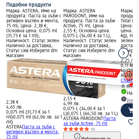
Подобни продукти
Марка: ASTERA; Име на
Марка: ASTERA
Марка: 
продукта: Паста за зъби с
PARODONT; Име на
продукта
активен въглен и мента,
продукта: Паста за зъби
Total Cha
75 ml; Цена: 2,38 €;
Active, 75 ml; Цена:
Цена: 1,
Основна цена: 0,075 ml
2,55 €; Основна цена:
цена: 0,1
(31,73 € за 1 ml);
0,075 L (34,00 € за 1 L);
kg); Нал
Наличност: Статус зелен
Наличност: Статус зелен
зелен Н
Налично за доставка,
Налично за доставка,
доставка
Статус сив Изберете dm
Статус сив Изберете dm
Изберет
магазин
магазин
1,15 €
2,25 лв.
0,11 kg (
kg (20,44
ASTERA
П
Charcoal
Налич
2,55 €
Избе
2,38 €
4,99 лв.
4,65 лв.
0,075 L (34,00 € за 1
0,075 ml (31,73 € за 1
L)
0,075 L (66,50 лв. за 1 L)
ml)
0,075 ml (62,06 лв. за 1
ASTERA PARODONT
Паста
ml)
за зъби Active, 75 ml
ASTERA
Паста за зъби с
(6)
активен въглен и мента,
75 ml
Информация за