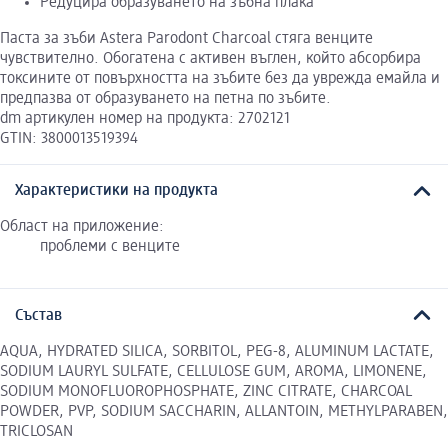
Редуцира образуването на зъбна плака
Паста за зъби Astera Parodont Charcoal стяга венците
чувствително. Обогатена с активен въглен, който абсорбира
токсините от повърхността на зъбите без да уврежда емайла и
предпазва от образуването на петна по зъбите.
dm артикулен номер на продукта: 2702121
GTIN: 3800013519394
Характеристики на продукта
Област на приложение:
проблеми с венците
Състав
AQUA, HYDRATED SILICA, SORBITOL, PEG-8, ALUMINUM LACTATE,
SODIUM LAURYL SULFATE, CELLULOSE GUM, AROMA, LIMONENE,
SODIUM MONOFLUOROPHOSPHATE, ZINC CITRATE, CHARCOAL
POWDER, PVP, SODIUM SACCHARIN, ALLANTOIN, METHYLPARABEN,
TRICLOSAN