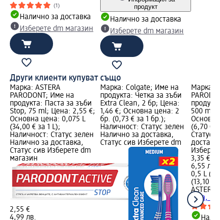
продукт
(1)
Налично за доставка
Налично за доставка
Изберете dm магазин
Изберете dm магазин
Други клиенти купуват също
Марка: ASTERA
Марка: Colgate; Име на
Марка: 
PARODONT; Име на
продукта: Четка за зъби
PARODON
продукта: Паста за зъби
Extra Clean, 2 бр; Цена:
продукта
Stop, 75 ml; Цена: 2,55 €;
1,46 €; Основна цена: 2
500 ml; 
Основна цена: 0,075 L
бр. (0,73 € за 1 бр.);
Основна 
(34,00 € за 1 L);
Наличност: Статус зелен
(6,70 € 
Наличност: Статус зелен
Налично за доставка,
Статус 
Налично за доставка,
Статус сив Изберете dm
доставка
Статус сив Изберете dm
Изберет
магазин
3,35 €
6,55 лв.
0,5 L (6,
(13,10 лв
ASTERA
уста, 50
2,55 €
4,99 лв.
Налич