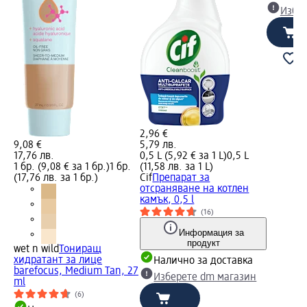
Избе
2,96 €
9,08 €
5,79 лв.
17,76 лв.
0,5 L (5,92 € за 1 L)
0,5 L
1 бр. (9,08 € за 1 бр.)
1 бр.
(11,58 лв. за 1 L)
(17,76 лв. за 1 бр.)
Cif
Препарат за
отсраняване на котлен
камък, 0,5 l
(16)
Информация за
продукт
wet n wild
Тониращ
хидратант за лице
Налично за доставка
barefocus, Medium Tan, 27
Изберете dm магазин
ml
(6)