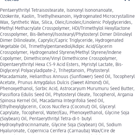
Pentaerythrityl Tetraisostearate, Isononyl Isononanoate,
Ozokerite, Kaolin, Triethylhexanoin, Hydrogenated Microcrystalline
Wax, Synthetic Wax, Silica, Oleic/Linoleic/Linolenic Polyglycerides,
Methyl Methacrylate Crosspolymer, HDI/Trimethylol Hexyllactone
Crosspolymer, Bis-Behenyl/Isostearyl/Phytosteryl Dimer Dilinoleyl
Dimer Dilinoleate, Caprylic/Capric Triglyceride, Hydrogenated
Vegetable Oil, Trimethylpentanediol/Adipic Acid/Glycerin
Crosspolymer, Hydrogenated Styrene/Methyl Styrene/Indene
Copolymer, Dimethicone/Vinyl Dimethicone Crosspolymer,
Dipentaerythrityl Hexa C5-9 Acid Esters, Myristyl Lactate, Bis-
Diglyceryl Polyacyladipate-2, Triheptanoin, Phytosteryl
Macadamiate, Helianthus Annuus (Sunflower) Seed Oil, Tocopheryl
Acetate, Prunus Amygdalus Dulcis (Sweet Almond) Oil,
Phenoxyethanol, Sorbic Acid, Astrocaryum Murumuru Seed Butter,
Passiflora Edulis Seed Oil, Phytosteryl Oleate, Tocopherol, Argania
Spinosa Kernel Oil, Macadamia Integrifolia Seed Oil,
Ethylhexylglycerin, Cocos Nucifera (Coconut) Oil, Glyceryl
Caprylate, Tocopherol, Water/Eau, Phenoxyethanol, Glycine Soja
(Soybean) Oil, Pentaerythrityl Tetra-di-t- butyl
Hydroxyhydrocinnamate, Glycine Soja (Soybean) Oil, Sodium
Hyaluronate, Copernicia Cerifera (Carnauba) Wax/Cire de