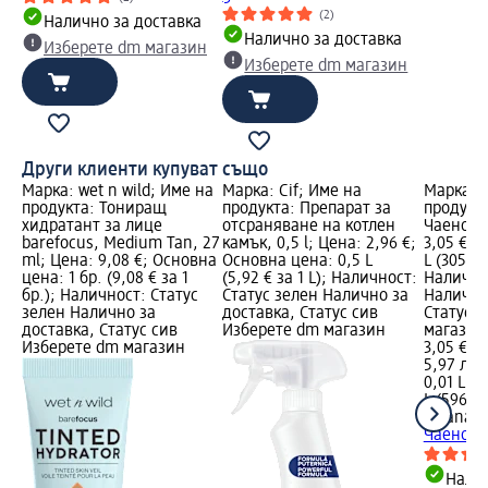
(2)
Налично за доставка
Налично за доставка
Изберете dm магазин
Изберете dm магазин
Други клиенти купуват също
Марка: wet n wild; Име на
Марка: Cif; Име на
Марка: R
продукта: Тониращ
продукта: Препарат за
продукт
хидратант за лице
отсраняване на котлен
Чаено дъ
barefocus, Medium Tan, 27
камък, 0,5 l; Цена: 2,96 €;
3,05 €; 
ml; Цена: 9,08 €; Основна
Основна цена: 0,5 L
L (305,00
цена: 1 бр. (9,08 € за 1
(5,92 € за 1 L); Наличност:
Налично
бр.); Наличност: Статус
Статус зелен Налично за
Налично
зелен Налично за
доставка, Статус сив
Статус 
доставка, Статус сив
Изберете dm магазин
магазин
Изберете dm магазин
3,05 €
5,97 лв.
0,01 L (3
L (596,53
Rivana
Е
Чаено дъ
Налич