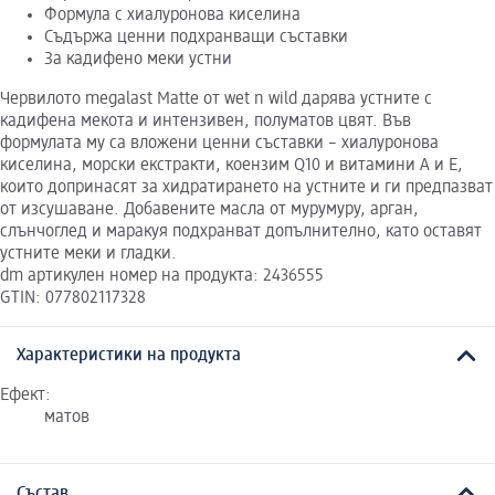
Формула с хиалуронова киселина
Съдържа ценни подхранващи съставки
За кадифено меки устни
Червилото megalast Matte от wet n wild дарява устните с
кадифена мекота и интензивен, полуматов цвят. Във
формулата му са вложени ценни съставки – хиалуронова
киселина, морски екстракти, коензим Q10 и витамини А и Е,
които допринасят за хидратирането на устните и ги предпазват
от изсушаване. Добавените масла от мурумуру, арган,
слънчоглед и маракуя подхранват допълнително, като оставят
устните меки и гладки.
dm артикулен номер на продукта: 2436555
GTIN: 077802117328
Характеристики на продукта
Ефект:
матов
Състав