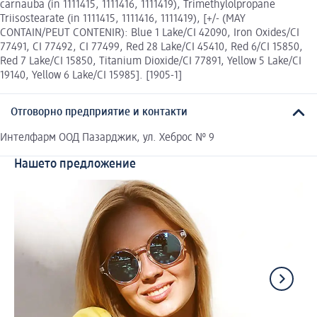
carnauba (in 1111415, 1111416, 1111419), Trimethylolpropane
Triisostearate (in 1111415, 1111416, 1111419), [+/- (MAY
CONTAIN/PEUT CONTENIR): Blue 1 Lake/CI 42090, Iron Oxides/CI
77491, CI 77492, CI 77499, Red 28 Lake/CI 45410, Red 6/CI 15850,
Red 7 Lake/CI 15850, Titanium Dioxide/CI 77891, Yellow 5 Lake/CI
19140, Yellow 6 Lake/CI 15985]. [1905-1]
Отговорно предприятие и контакти
Интелфарм ООД Пазарджик, ул. Хеброс № 9
Нашето предложение