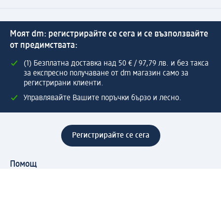
Моят dm: регистрирайте се сега и се възползвайте
от предимствата:
(1) Безплатна доставка над 50 € / 97,79 лв. и без такса
за експресно получаване от dm магазин само за
регистрирани клиенти.
Управлявайте Вашите поръчки бързо и лесно.
Регистрирайте се сега
Помощ
Предимства & Услуги
Център за обслужване на клиенти
Доставка & Изпращане
Връщане на стока