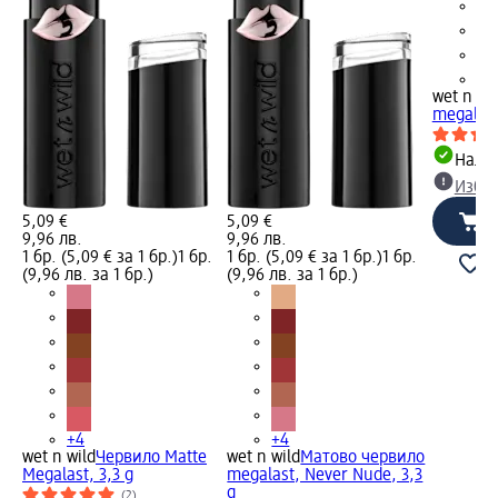
+4
wet n wi
megalast
Налич
Избе
5,09 €
5,09 €
9,96 лв.
9,96 лв.
1 бр. (5,09 € за 1 бр.)
1 бр.
1 бр. (5,09 € за 1 бр.)
1 бр.
(9,96 лв. за 1 бр.)
(9,96 лв. за 1 бр.)
+4
+4
wet n wild
Червило Matte
wet n wild
Матово червило
Megalast, 3,3 g
megalast, Never Nude, 3,3
g
(2)