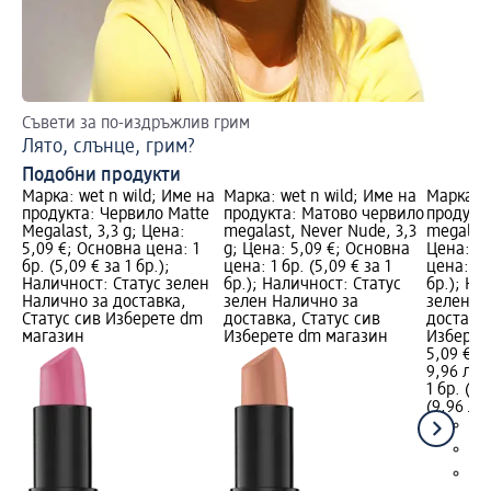
Съвети за по-издръжлив грим
На
Лято, слънце, грим?
3 
Подобни продукти
Марка: wet n wild; Име на
Марка: wet n wild; Име на
Марка: w
продукта: Червило Matte
продукта: Матово червило
продукт
Megalast, 3,3 g; Цена:
megalast, Never Nude, 3,3
megalast,
5,09 €; Основна цена: 1
g; Цена: 5,09 €; Основна
Цена: 5,
бр. (5,09 € за 1 бр.);
цена: 1 бр. (5,09 € за 1
цена: 1 б
Наличност: Статус зелен
бр.); Наличност: Статус
бр.); На
Налично за доставка,
зелен Налично за
зелен Н
Статус сив Изберете dm
доставка, Статус сив
доставка
магазин
Изберете dm магазин
Изберет
5,09 €
9,96 лв.
1 бр. (5,
(9,96 лв.