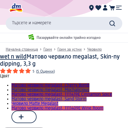
Търсете и намерете
Пазарувайте онлайн трайно изгодно
Начална страница
Грим
Грим за устни
Червило
wet n wild
Матово червило megalast, Skin-ny
dipping, 3,3 g
5
(
5 Оценки
)
Цвят
Матово червило megalast, Cherry Bomb
Матово червило megalast, Mochalicious
Матово червило megalast, 1111419E Cinnamon Spice
Матово червило megalast, Sand Storm
Червило Matte Megalast
Матово червило megalast, 1111409E Wine Room