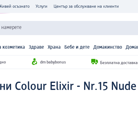
Живей осъзнато
Услуги
Център за обслужване на клиенти
и намерете
 козметика
Здраве
Храна
Бебе и дете
Домакинство
Дома
дно
dm babybonus
Безплатна доставка н
и Colour Elixir - Nr.15 Nude