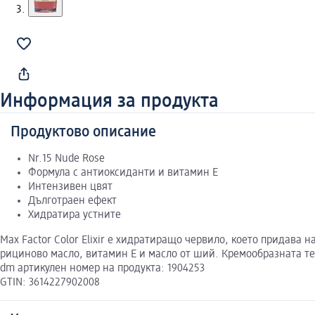
Информация за продукта
Продуктово описание
Nr.15 Nude Rose
Формула с антиоксиданти и витамин Е
Интензивен цвят
Дълготраен ефект
Хидратира устните
Max Factor Color Elixir е хидратиращо чеpвило, което придава
рициново масло, витамин E и масло от ший. Кремообразната тек
dm артикулен номер на продукта: 1904253
GTIN: 3614227902008