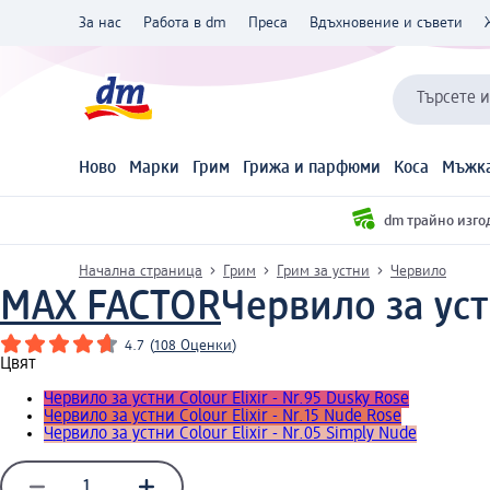
За нас
Работа в dm
Преса
Вдъхновение и съвети
Търсете 
Ново
Марки
Грим
Грижа и парфюми
Коса
Мъжка
dm трайно изго
Начална страница
Грим
Грим за устни
Червило
MAX FACTOR
Червило за устн
4.7
(
108 Оценки
)
Цвят
Червило за устни Colour Elixir - Nr.95 Dusky Rose
Червило за устни Colour Elixir - Nr.15 Nude Rose
Червило за устни Colour Elixir - Nr.05 Simply Nude