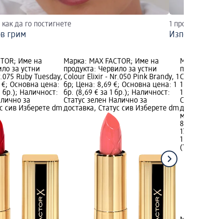
как да го постигнете
1 продукт, 3 п
ов грим
Използвайте
CTOR; Име на
Марка: MAX FACTOR; Име на
Марка: MAX
ило за устни
продукта: Червило за устни
продукта: 
Nr.075 Ruby Tuesday,
Colour Elixir - Nr.050 Pink Brandy, 1
Colour Elixi
9 €; Основна цена:
бр; Цена: 8,69 €; Основна цена: 1
1 бр; Цена:
 1 бр.); Наличност:
бр. (8,69 € за 1 бр.); Наличност:
1 бр. (8,69 
алично за
Статус зелен Налично за
Статус зел
ус сив Изберете dm
доставка, Статус сив Изберете dm
доставка, 
магазин
8,69 €
17,00 лв.
1 бр. (8,69 €
(17,00 лв. за