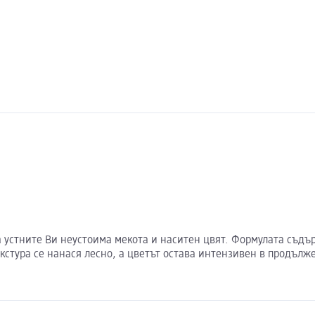
 на устните Ви неустоима мекота и наситен цвят. Формулата съд
стура се нанася лесно, а цветът остава интензивен в продълже