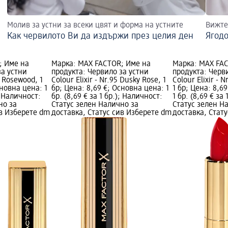
Молив за устни за всеки цвят и форма на устните
Вижте 
Как червилото Ви да издържи през целия ден
Ягод
; Име на
Марка: MAX FACTOR; Име на
Марка: MAX FA
за устни
продукта: Червило за устни
продукта: Черв
0 Rosewood, 1
Colour Elixir - Nr.95 Dusky Rose, 1
Colour Elixir - 
сновна цена: 1
бр; Цена: 8,69 €; Основна цена: 1
1 бр; Цена: 8,6
); Наличност:
бр. (8,69 € за 1 бр.); Наличност:
1 бр. (8,69 € за
но за
Статус зелен Налично за
Статус зелен Н
ив Изберете dm
доставка, Статус сив Изберете dm
доставка, Стат