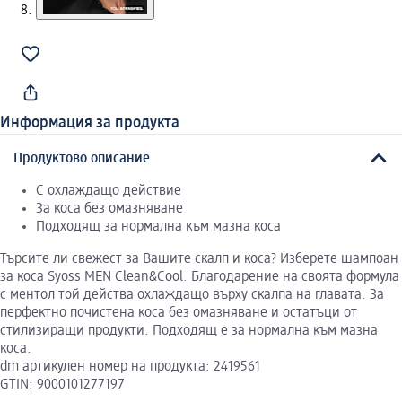
Информация за продукта
Продуктово описание
С охлаждащо действие
За коса без омазняване
Подходящ за нормална към мазна коса
Търсите ли свежест за Вашите скалп и коса? Изберете шампоан
за коса Syoss MEN Clean&Cool. Благодарение на своята формула
с ментол той действа охлаждащо върху скалпа на главата. За
перфектно почистена коса без омазняване и остатъци от
стилизиращи продукти. Подходящ е за нормална към мазна
коса.
dm артикулен номер на продукта: 2419561
GTIN: 9000101277197