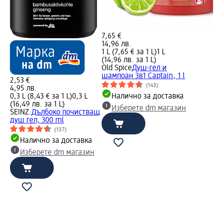
7,65 €
14,96 лв.
1 L (7,65 € за 1 L)
1 L
(14,96 лв. за 1 L)
Old Spice
Душ-гел и
шампоан 3в1 Captain, 1 l
2,53 €
(143)
4,95 лв.
0,3 L (8,43 € за 1 L)
0,3 L
Налично за доставка
(16,49 лв. за 1 L)
Изберете dm магазин
SEINZ.
Дълбоко почистващ
душ гел, 300 ml
(137)
Налично за доставка
Изберете dm магазин