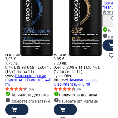
против 
fresh, 3
Налич
Избе
магазин
магазин
3,95 €
3,95 €
7,73 лв.
7,73 лв.
0,44 L (8,98 € за 1 L)
0,44 L
0,44 L (8,98 € за 1 L)
0,44 L
(17,56 лв. за 1 L)
(17,56 лв. за 1 L)
syoss
Шампоан против
syoss Oleo
пърхот Anti-Dandruff, 440
Intense
Шампоан за коса
ml
Oleo Intense, 440 ml
(26)
(9)
Налично за доставка
Налично за доставка
Изберете dm магазин
Изберете dm магазин