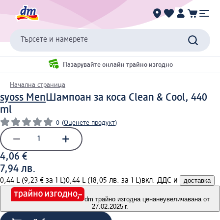
Търсете и намерете
Пазарувайте онлайн трайно изгодно
Начална страница
syoss Men
Шампоан за коса Clean & Cool, 440
ml
0
(
Оценете продукт
)
4,06 €
7,94 лв.
0,44 L (9,23 € за 1 L)
0,44 L (18,05 лв. за 1 L)
вкл. ДДС и
доставка
dm трайно изгодна цена
неувеличавана от
27.02.2025 г.