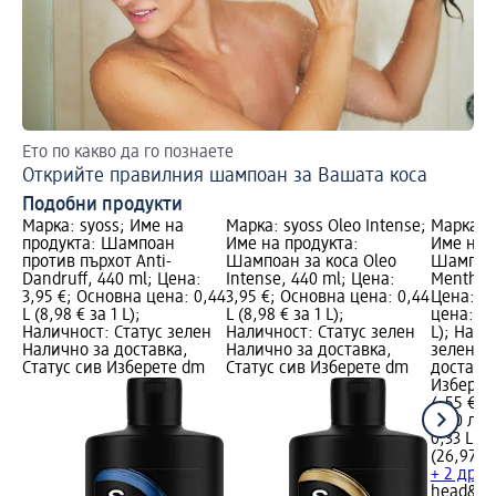
Ето по какво да го познаете
(Е
Открийте правилния шампоан за Вашата коса
Ми
Подобни продукти
Марка: syoss; Име на
Марка: syoss Oleo Intense;
Марка: 
продукта: Шампоан
Име на продукта:
Име на 
против пърхот Anti-
Шампоан за коса Oleo
Шампоан
Dandruff, 440 ml; Цена:
Intense, 440 ml; Цена:
Menthol 
3,95 €; Основна цена: 0,44
3,95 €; Основна цена: 0,44
Цена: 4,
L (8,98 € за 1 L);
L (8,98 € за 1 L);
цена: 0,3
Наличност: Статус зелен
Наличност: Статус зелен
L); Нали
Налично за доставка,
Налично за доставка,
зелен Н
Статус сив Изберете dm
Статус сив Изберете dm
доставка
Изберет
4,55 €
8,90 лв.
0,33 L (1
(26,97 лв
+ 2 друг
head&sh