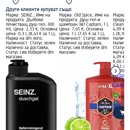
Други клиенти купуват също
Марка: SEINZ.; Име на
Марка: Old Spice; Име на
Марка: 
продукта: Дълбоко
продукта: Душ-гел и
продукта
почистващ душ гел, 300
шампоан 3в1 Captain, 1 l;
Clean 3в
ml; Цена: 2,53 €; Основна
Цена: 7,65 €; Основна
4,09 €; 
цена: 0,3 L (8,43 € за 1 L);
цена: 1 L (7,65 € за 1 L);
L (8,18 € 
Марка на dm лого;
Наличност: Статус зелен
Налично
Наличност: Статус зелен
Налично за доставка,
Налично
Налично за доставка,
Статус сив Изберете dm
Статус 
Статус сив Изберете dm
магазин
магазин
магазин
4,09 €
8,00 лв.
0,5 L (8,
(16,00 лв
+ 1 друг
NIVEA M
Clean 3в
Налич
Избе