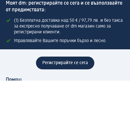
Моят dm: регистрирайте се сега и се възползвайте
от предимствата:
(1) Безплатна доставка над 50 € / 97,79 лв. и без такса
за експресно получаване от dm магазин само за
регистрирани клиенти.
Управлявайте Вашите поръчки бързо и лесно.
Регистрирайте се сега
Помощ
Предимства & Услуги
Център за обслужване на клиенти
Доставка & Изпращане
Връщане на стока
За dm концерна