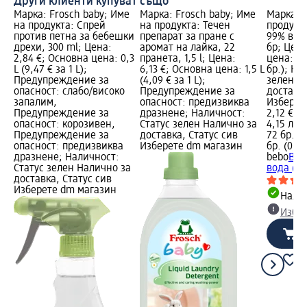
Други клиенти купуват също
Марка: Frosch baby; Име
Марка: Frosch baby; Име
Марка: 
на продукта: Спрей
на продукта: Течен
продукт
против петна за бебешки
препарат за пране с
99% вода
дрехи, 300 ml; Цена:
аромат на лайка, 22
бр; Цена
2,84 €; Основна цена: 0,3
пранета, 1,5 l; Цена:
цена: 72 
L (9,47 € за 1 L);
6,13 €; Основна цена: 1,5 L
бр.); На
Предупреждение за
(4,09 € за 1 L);
зелен Н
опасност: слабо/високо
Предупреждение за
доставка
запалим,
опасност: предизвиква
Изберет
Предупреждение за
дразнене; Наличност:
2,12 €
опасност: корозивен,
Статус зелен Налично за
4,15 лв.
Предупреждение за
доставка, Статус сив
72 бр. (0
опасност: предизвиква
Изберете dm магазин
бр. (0,06
дразнене; Наличност:
bebo
Вла
Статус зелен Налично за
вода (0+
доставка, Статус сив
Изберете dm магазин
Налич
Избе