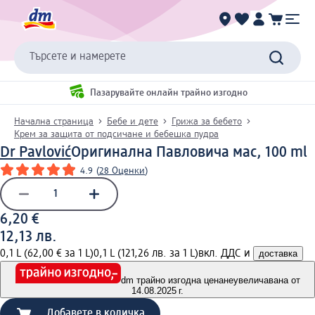
Търсете и намерете
Пазарувайте онлайн трайно изгодно
Начална страница
Бебе и дете
Грижа за бебето
Крем за защита от подсичане и бебешка пудра
Dr Pavlović
Оригинална Павловича мас, 100 ml
4.9
(
28 Оценки
)
6,20 €
12,13 лв.
0,1 L (62,00 € за 1 L)
0,1 L (121,26 лв. за 1 L)
вкл. ДДС и
доставка
dm трайно изгодна цена
неувеличавана от
14.08.2025 г.
Добавете в количка