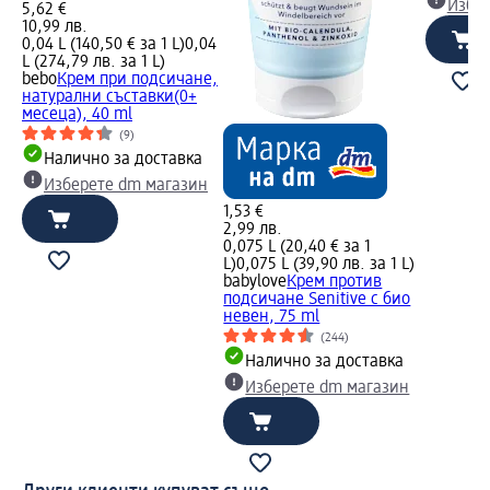
Избе
5,62 €
10,99 лв.
0,04 L (140,50 € за 1 L)
0,04
L (274,79 лв. за 1 L)
bebo
Крем при подсичане,
натурални съставки(0+
месеца), 40 ml
(9)
Налично за доставка
Изберете dm магазин
1,53 €
2,99 лв.
0,075 L (20,40 € за 1
L)
0,075 L (39,90 лв. за 1 L)
babylove
Крем против
подсичане Senitive с био
невен, 75 ml
(244)
Налично за доставка
Изберете dm магазин