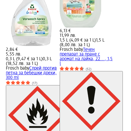
6,13 €
11,99 лв.
1,5 L (4,09 € за 1 L)
1,5 L
(8,00 лв. за 1 L)
2,84 €
Frosch baby
Течен
5,55 лв.
препарат за пране с
0,3 L (9,47 € за 1 L)
0,3 L
аромат на лайка, 22..., 1,5
(18,52 лв. за 1 L)
l
Frosch baby
Спрей против
(52)
петна за бебешки дрехи,
300 ml
(17)