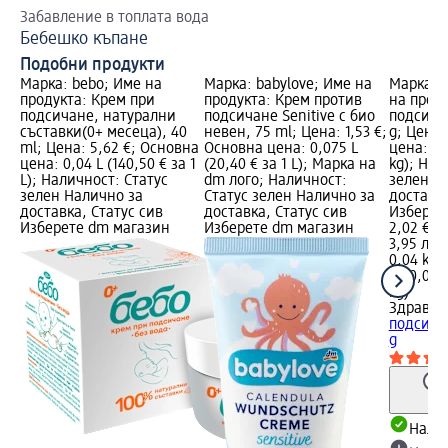
Забавление в топлата вода
Бебешко къпане
Подобни продукти
Марка: bebo; Име на
Марка: babylove; Име на
Марка: 
продукта: Крем при
продукта: Крем против
на прод
подсичане, натурални
подсичане Senitive с био
подсича
съставки(0+ месеца), 40
невен, 75 ml; Цена: 1,53 €;
g; Цена:
ml; Цена: 5,62 €; Основна
Основна цена: 0,075 L
цена: 0,
цена: 0,04 L (140,50 € за 1
(20,40 € за 1 L); Марка на
kg); Нал
L); Наличност: Статус
dm лого; Наличност:
зелен Н
зелен Налично за
Статус зелен Налично за
доставка
доставка, Статус сив
доставка, Статус сив
Изберет
Изберете dm магазин
Изберете dm магазин
2,02 €
3,95 лв.
0,04 kg (
kg)
0,04 k
kg)
Здраве 
подсича
g
Налич