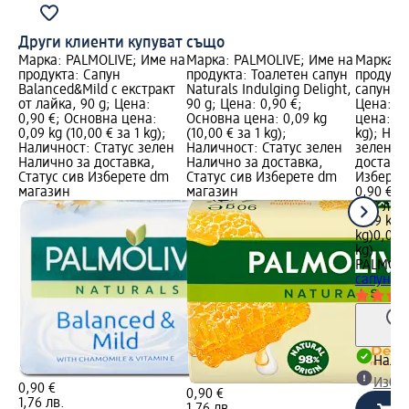
Други клиенти купуват също
Марка: PALMOLIVE; Име на
Марка: PALMOLIVE; Име на
Марка: 
продукта: Сапун
продукта: Тоалетен сапун
продукт
Balanced&Mild с екстракт
Naturals Indulging Delight,
сапун Th
от лайка, 90 g; Цена:
90 g; Цена: 0,90 €;
Цена: 0,
0,90 €; Основна цена:
Основна цена: 0,09 kg
цена: 0,0
0,09 kg (10,00 € за 1 kg);
(10,00 € за 1 kg);
kg); Нал
Наличност: Статус зелен
Наличност: Статус зелен
зелен Н
Налично за доставка,
Налично за доставка,
доставка
Статус сив Изберете dm
Статус сив Изберете dm
Изберет
магазин
магазин
0,90 €
1,76 лв.
0,09 kg (
kg)
0,09 k
kg)
PALMOLI
сапун Th
Налич
Избе
0,90 €
0,90 €
1,76 лв.
1,76 лв.