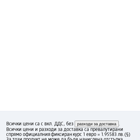
Всички цени са с вкл. ДДС, без
разходи за доставка
.
Всички цени и разходи за доставка са превалутирани
спрямо официалния фиксиран курс 1 евро = 1.95583 лв.
(§)
За този продукт не може да бъде начислена отстъпка.