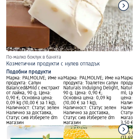
По-малко боклук в банята
Ви
Козметични продукти с нулев отпадък
Кр
Подобни продукти
Марка: PALMOLIVE; Име на
Марка: PALMOLIVE; Име на
Марка: 
продукта: Сапун
продукта: Тоалетен сапун
продукт
Balanced&Mild с екстракт
Naturals Indulging Delight,
Naturals 
от лайка, 90 g; Цена:
90 g; Цена: 0,90 €;
ml; Цена
0,90 €; Основна цена:
Основна цена: 0,09 kg
цена: 0,5
0,09 kg (10,00 € за 1 kg);
(10,00 € за 1 kg);
Налично
Наличност: Статус зелен
Наличност: Статус зелен
Налично
Налично за доставка,
Налично за доставка,
Статус 
Статус сив Изберете dm
Статус сив Изберете dm
магазин
магазин
магазин
3,50 €
6,85 лв.
0,5 L (7,
(13,69 лв