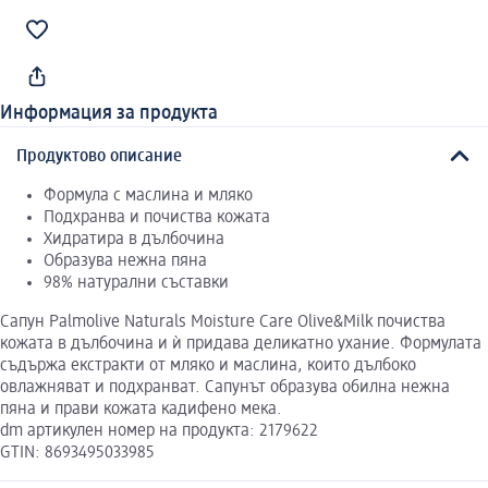
Информация за продукта
Продуктово описание
Формула с маслина и мляко
Подхранва и почиства кожата
Хидратира в дълбочина
Образува нежна пяна
98% натурални съставки
Сапун Palmolive Naturals Moisture Care Olive&Milk почиства
кожата в дълбочина и ѝ придава деликатно ухание. Формулата
съдържа екстракти от мляко и маслина, които дълбоко
овлажняват и подхранват. Сапунът образува обилна нежна
пяна и прави кожата кадифено мека.
dm артикулен номер на продукта: 2179622
GTIN: 8693495033985