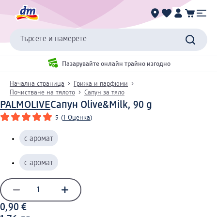
Търсете и намерете
Пазарувайте онлайн трайно изгодно
Начална страница
Грижа и парфюми
Почистване на тялото
Сапун за тяло
PALMOLIVE
Сапун Olive&Milk, 90 g
5
(
1 Оценка
)
с аромат
с аромат
0,90 €