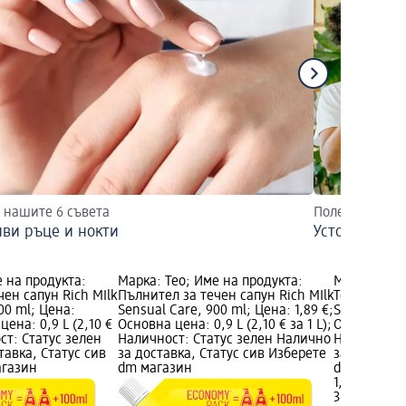
 нашите 6 съвета
Полезно за ме
ви ръце и нокти
Устойчиви п
е на продукта:
Марка: Teo; Име на продукта:
Марка: Teo
ен сапун Rich MIlk
Пълнител за течен сапун Rich MIlk
Течен сапун
900 ml; Цена:
Sensual Care, 900 ml; Цена: 1,89 €;
Sensual car
цена: 0,9 L (2,10 €
Основна цена: 0,9 L (2,10 € за 1 L);
Основна цена
ост: Статус зелен
Наличност: Статус зелен Налично
Наличност:
тавка, Статус сив
за доставка, Статус сив Изберете
за доставка
агазин
dm магазин
dm магази
1,61 €
3,15 лв.