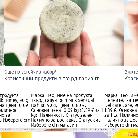
Още по-устойчив избор?
Вижте
Козметични продукти в твърд вариант
Краси
 продукта:
Марка: Teo; Име на продукта:
Марка: Teo; Им
lk Honey, 90 g;
Твърд сапун Rich Milk Sensual
Пълнител за теч
на цена: 0,09
Dahlia, 90 g; Цена: 0,80 €;
Delicate Care, 
 Наличност:
Основна цена: 0,09 kg (8,89 € за 1
1,89 €; Основна 
но за
kg); Наличност: Статус зелен
за 1 L); Наличн
ив Изберете dm
Налично за доставка, Статус сив
Налично за дос
Изберете dm магазин
Изберете dm м