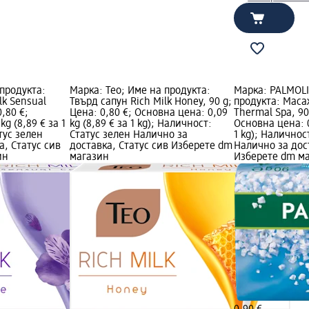
 продукта:
Марка: Teo; Име на продукта:
Марка: PALMOLI
lk Sensual
Твърд сапун Rich Milk Honey, 90 g;
продукта: Мас
0,80 €;
Цена: 0,80 €; Основна цена: 0,09
Thermal Spa, 90
g (8,89 € за 1
kg (8,89 € за 1 kg); Наличност:
Основна цена: 0
тус зелен
Статус зелен Налично за
1 kg); Наличнос
а, Статус сив
доставка, Статус сив Изберете dm
Налично за дос
ин
магазин
Изберете dm м