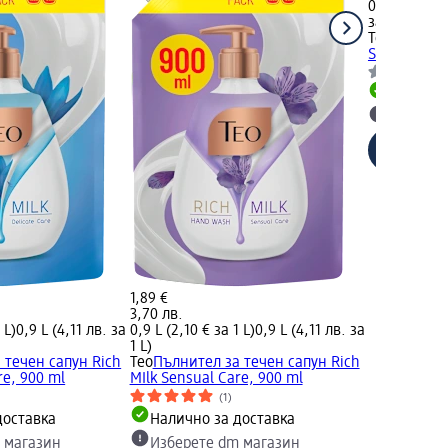
0,4 L (4,03 €
за 1 L)
Teo
Течен са
Sensual car
Налично
Изберет
1,89 €
3,70 лв.
 L)
0,9 L (4,11 лв. за
0,9 L (2,10 € за 1 L)
0,9 L (4,11 лв. за
1 L)
 течен сапун Rich
Teo
Пълнител за течен сапун Rich
re, 900 ml
MIlk Sensual Care, 900 ml
(1)
доставка
Налично за доставка
 магазин
Изберете dm магазин