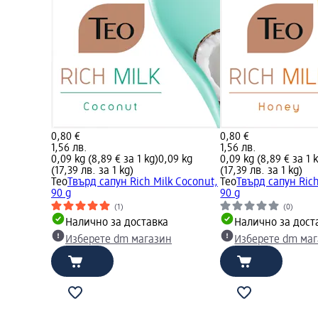
0,80 €
0,80 €
1,56 лв.
1,56 лв.
0,09 kg (8,89 € за 1 kg)
0,09 kg
0,09 kg (8,89 € за 1 
(17,39 лв. за 1 kg)
(17,39 лв. за 1 kg)
Teo
Твърд сапун Rich Milk Coconut,
Teo
Твърд сапун Rich
90 g
90 g
(1)
(0)
Налично за доставка
Налично за дост
Изберете dm магазин
Изберете dm ма