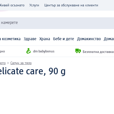
Живей осъзнато
Услуги
Център за обслужване на клиенти
и намерете
 козметика
Здраве
Храна
Бебе и дете
Домакинство
Дома
дно
dm babybonus
Безплатна доставка н
лото
Сапун за тяло
licate care, 90 g