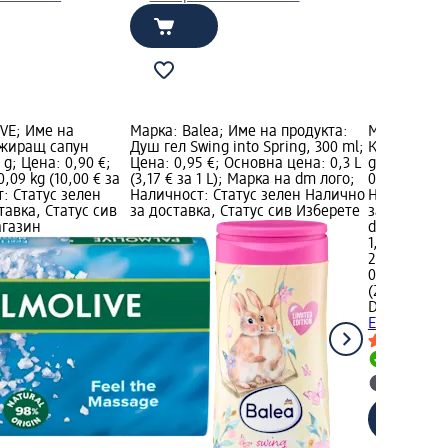
VE; Име на
Марка: Balea; Име на продукта:
Марка: Dov
ажиращ сапун
Душ гел Swing into Spring, 300 ml;
Крем-сапун 
 g; Цена: 0,90 €;
Цена: 0,95 €; Основна цена: 0,3 L
g; Цена: 1,
,09 kg (10,00 € за
(3,17 € за 1 L); Марка на dm лого;
0,09 kg (11,6
т: Статус зелен
Наличност: Статус зелен Налично
Наличност:
тавка, Статус сив
за доставка, Статус сив Изберете
за доставка
агазин
dm магази
1,05 €
2,05 лв.
0,09 kg (11,
(22,82 лв. з
Dove
Крем-с
Еxfoliating,
Налично
Изберет