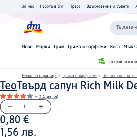
За нас
Работа в dm
Преса
Вдъхновение и съвети
Търсете 
Ново
Марки
Грим
Грижа и парфюми
Коса
Мъжка
dm трайно изго
Начална страница
Грижа и парфюми
Почистване на тя
Teo
Твърд сапун Rich Milk De
4
(
1 Оценка
)
0,80 €
1,56 лв.