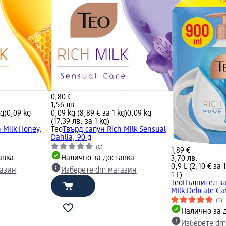
0,80 €
1,56 лв.
kg)
0,09 kg
0,09 kg (8,89 € за 1 kg)
0,09 kg
(17,39 лв. за 1 kg)
 Milk Honey,
Teo
Твърд сапун Rich Milk Sensual
Dahlia, 90 g
(0)
1,89 €
авка
Налично за доставка
3,70 лв.
0,9 L (2,10 € за 1
газин
Изберете dm магазин
1 L)
Teo
Пълнител за
MIlk Delicate Ca
(1)
Налично за 
Изберете dm