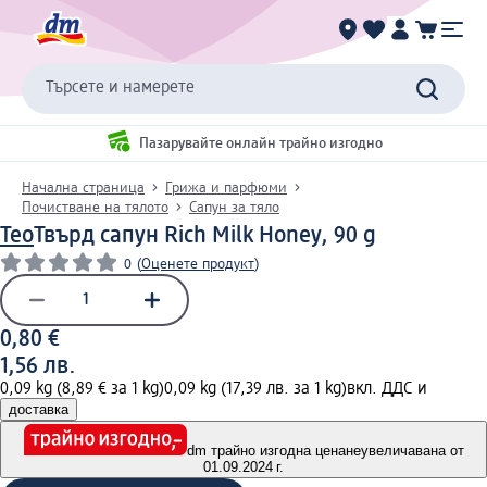
Търсете и намерете
Пазарувайте онлайн трайно изгодно
Начална страница
Грижа и парфюми
Почистване на тялото
Сапун за тяло
Teo
Твърд сапун Rich Milk Honey, 90 g
0
(
Оценете продукт
)
0,80 €
1,56 лв.
0,09 kg (8,89 € за 1 kg)
0,09 kg (17,39 лв. за 1 kg)
вкл. ДДС и
доставка
dm трайно изгодна цена
неувеличавана от
01.09.2024 г.