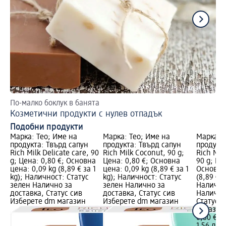
По-малко боклук в банята
Ощ
Козметични продукти с нулев отпадък
Ко
Подобни продукти
Марка: Teo; Име на
Марка: Teo; Име на
Марка: T
продукта: Твърд сапун
продукта: Твърд сапун
продукта
Rich Milk Delicate care, 90
Rich Milk Coconut, 90 g;
Rich Mil
g; Цена: 0,80 €; Основна
Цена: 0,80 €; Основна
90 g; Це
цена: 0,09 kg (8,89 € за 1
цена: 0,09 kg (8,89 € за 1
Основна 
kg); Наличност: Статус
kg); Наличност: Статус
(8,89 € з
зелен Налично за
зелен Налично за
Налично
доставка, Статус сив
доставка, Статус сив
Налично
Изберете dm магазин
Изберете dm магазин
Статус 
магазин
0,80 €
1,56 лв.