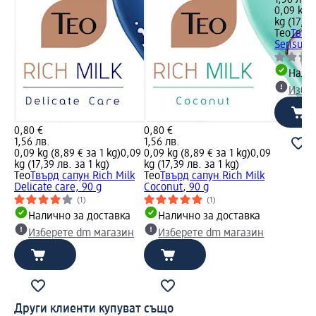
0,09 kg (
kg (17,39
Teo
Твърд
Sensual 
Налич
Избе
0,80 €
0,80 €
1,56 лв.
1,56 лв.
0,09 kg (8,89 € за 1 kg)
0,09
0,09 kg (8,89 € за 1 kg)
0,09
kg (17,39 лв. за 1 kg)
kg (17,39 лв. за 1 kg)
Teo
Твърд сапун Rich Milk
Teo
Твърд сапун Rich Milk
Delicate care, 90 g
Coconut, 90 g
(1)
(1)
Налично за доставка
Налично за доставка
Изберете dm магазин
Изберете dm магазин
Други клиенти купуват също