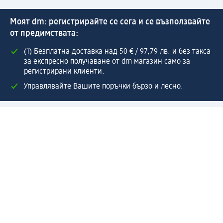
Моят dm: регистрирайте се сега и се възползвайте
от предимствата:
(1) Безплатна доставка над 50 € / 97,79 лв. и без такса
за експресно получаване от dm магазин само за
регистрирани клиенти.
Управлявайте Вашите поръчки бързо и лесно.
Регистрирайте се сега
Помощ
Предимства & Услуги
Център за обслужване на клиенти
Доставка & Изпращане
Връщане на стока