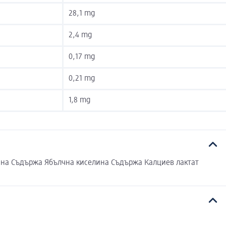
28,1 mg
2,4 mg
0,17 mg
0,21 mg
1,8 mg
ина Съдържа Ябълчна киселина Съдържа Калциев лактат