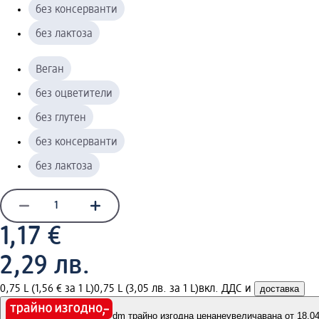
без консерванти
без лактоза
Веган
без оцветители
без глутен
без консерванти
без лактоза
1,17 €
2,29 лв.
0,75 L (1,56 € за 1 L)
0,75 L (3,05 лв. за 1 L)
вкл. ДДС и
доставка
dm трайно изгодна цена
неувеличавана от 18.04.