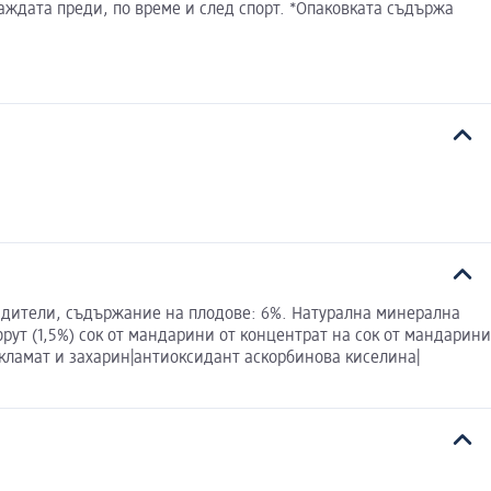
аждата преди, по време и след спорт. *Опаковката съдържа
ладители, съдържание на плодове: 6%. Натурална минерална
фрут (1,5%) сок от мандарини от концентрат на сок от мандарини
кламат и захарин|антиоксидант аскорбинова киселина|