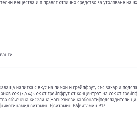
ителни вещества и я правят отлично средство за утоляване на ж
рванти
аваща напитка с вкус на лимон и грейпфрут, със захар и подс
онов сок (3,5%)|Сок от грейпфрут от концентрат на сок от грейп
ство ябълчена киселина|магнезиеви карбонати|подсладители ци
в|никотинамид|витамин Е|витамин В6|витамин В12.