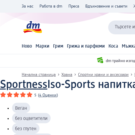
За нас
Работа в dm
Преса
Вдъхновение и съвети
Търсете 
Ново
Марки
Грим
Грижа и парфюми
Коса
Мъжка
dm трайно изго
Начална страница
Храна
Спортни храни и аксесоари
Sportness
Iso-Sports напитк
5
(
4 Оценки
)
Веган
без оцветители
без глутен