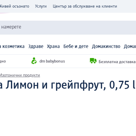
Живей осъзнато
Услуги
Център за обслужване на клиенти
и намерете
 козметика
Здраве
Храна
Бебе и дете
Домакинство
Дома
дно
dm babybonus
Безплатна доставка н
Изотонични продукти
а Лимон и грейпфрут, 0,75 l