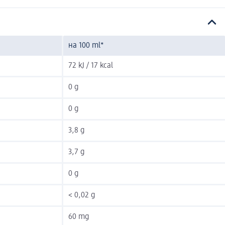
на 100 ml*
72 kJ / 17 kcal
0 g
0 g
3,8 g
3,7 g
0 g
< 0,02 g
60 mg