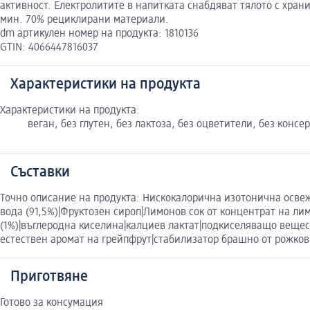
активност. Електролитите в напитката снабдяват тялото с хран
мин. 70% рециклирани материали.
dm артикулен номер на продукта: 1810136
GTIN: 4066447816037
Характеристики на продукта
Характеристики на продукта:
веган, без глутен, без лактоза, без оцветители, без консе
Съставки
Точно описание на продукта: Нискокалорична изотонична освеж
вода (91,5%)|Фруктозен сироп|Лимонов сок от концентрат на лим
(1%)|въглеродна киселина|калциев лактат|подкиселяващо веще
естествен аромат на грейпфрут|стабилизатор брашно от рожко
Приготвяне
Готово за консумация