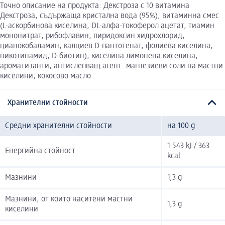
Точно описание на продукта: Декстроза с 10 витамина
Декстроза, съдържаща кристална вода (95%), витаминна смес
(L-аскорбинова киселина, DL-алфа-токоферол ацетат, тиамин
мононитрат, рибофлавин, пиридоксин хидрохлорид,
цианокобаламин, калциев D-пантотенат, фолиева киселина,
никотинамид, D-биотин), киселина лимонена киселина,
ароматизанти, антислепващ агент: магнезиеви соли на мастни
киселини, кокосово масло.
Хранителни стойности
Средни хранителни стойности
на 100 g
1 543 kJ / 363
Енергийна стойност
kcal
Мазнини
1,3 g
Мазнини, от които наситени мастни
1,3 g
киселини