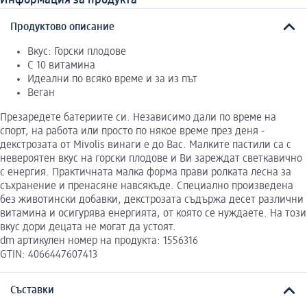
Информация за продукта
Продуктово описание
Вкус: Горски плодове
С 10 витамина
Идеални по всяко време и за из път
Веган
Презаредете батериите си. Независимо дали по време на
спорт, на работа или просто по някое време през деня -
декстрозата от Mivolis винаги е до Вас. Малките пастили са с
невероятен вкус на горски плодове и Ви зареждат светкавично
с енергия. Практичната малка форма прави ролката лесна за
съхранение и пренасяне навсякъде. Специално произведена
без животински добавки, декстрозата съдържа десет различни
витамина и осигурява енергията, от която се нуждаете. На този
вкус дори децата не могат да устоят.
dm артикулен номер на продукта: 1556316
GTIN: 4066447607413
Съставки