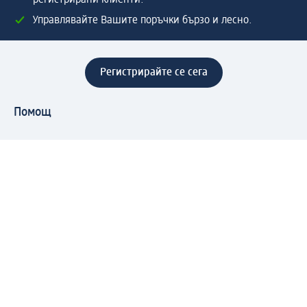
Управлявайте Вашите поръчки бързо и лесно.
Регистрирайте се сега
Помощ
Предимства & Услуги
Център за обслужване на клиенти
Доставка & Изпращане
Връщане на стока
За dm концерна
За нас
Нашата отговорност
Работа в dm
Преса
Маршрут до Централен офис
dm Централен склад
Продуктов свят