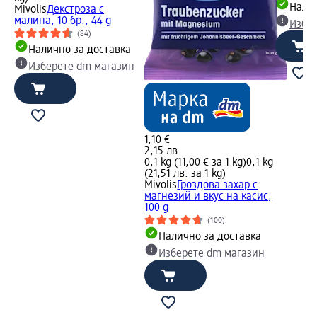
Налич
Mivolis
Декстроза с
малина, 10 бр., 44 g
Избе
(84)
Налично за доставка
Изберете dm магазин
1,10 €
2,15 лв.
0,1 kg (11,00 € за 1 kg)
0,1 kg
(21,51 лв. за 1 kg)
Mivolis
Гроздова захар с
магнезий и вкус на касис,
100 g
(100)
Налично за доставка
Изберете dm магазин