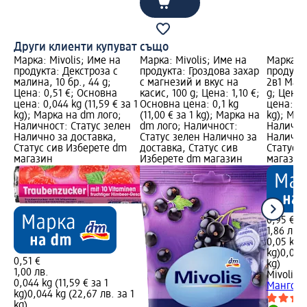
Други клиенти купуват също
Марка: Mivolis; Име на
Марка: Mivolis; Име на
Марка: M
продукта: Декстроза с
продукта: Гроздова захар
продукта
малина, 10 бр., 44 g;
с магнезий и вкус на
2в1 Манг
Цена: 0,51 €; Основна
касис, 100 g; Цена: 1,10 €;
g; Цена:
цена: 0,044 kg (11,59 € за 1
Основна цена: 0,1 kg
цена: 0,0
kg); Марка на dm лого;
(11,00 € за 1 kg); Марка на
kg); Мар
Наличност: Статус зелен
dm лого; Наличност:
Налично
Налично за доставка,
Статус зелен Налично за
Налично
Статус сив Изберете dm
доставка, Статус сив
Статус 
магазин
Изберете dm магазин
магазин
0,95 €
1,86 лв.
0,05 kg (
kg)
0,05 k
0,51 €
kg)
1,00 лв.
Mivolis
Г
0,044 kg (11,59 € за 1
Манго и 
kg)
0,044 kg (22,67 лв. за 1
kg)