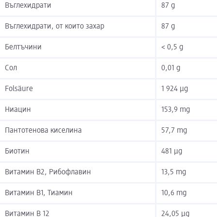
Въглехидрати
87 g
Въглехидрати, от които захар
87 g
Белтъчини
< 0,5 g
Сол
0,01 g
Folsäure
1 924 µg
Ниацин
153,9 mg
Пантотенова киселина
57,7 mg
Биотин
481 µg
Витамин B2, Рибофлавин
13,5 mg
Витамин B1, Тиамин
10,6 mg
Витамин B 12
24,05 µg