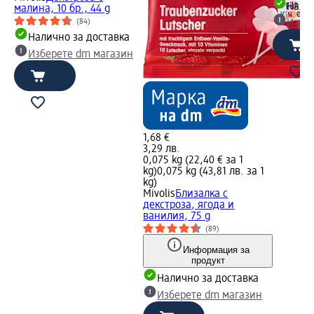
Налич
малина, 10 бр., 44 g
(84)
Избе
Налично за доставка
Изберете dm магазин
1,68 €
3,29 лв.
0,075 kg (22,40 € за 1
kg)
0,075 kg (43,81 лв. за 1
kg)
Mivolis
Близалка с
декстроза, ягода и
ванилия, 75 g
(89)
Информация за
продукт
Налично за доставка
Изберете dm магазин