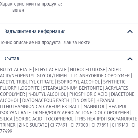
Характеристики на продукта:
веган
Задължителна информация
Точно описание на продукта: Лак за нокти
Състав
BUTYL ACETATE | ETHYL ACETATE | NITROCELLULOSE | ADIPIC
ACID/NEOPENTYL GLYCOL/TRIMELLITIC ANHYDRIDE COPOLYMER |
ACETYL TRIBUTYL CITRATE | ISOPROPYL ALCOHOL | SYNTHETIC
FLUORPHLOGOPITE | STEARALKONIUM BENTONITE | ACRYLATES
COPOLYMER | N-BUTYL ALCOHOL | PHOSPHORIC ACID | DIACETONE
ALCOHOL | DIATOMACEOUS EARTH | TIN OXIDE | HEXANAL |
LITHOTHAMNION CALCAREUM EXTRACT | MANNITOL | HEA IPDI
ISOCYANURATE TRIMER/POLYCAPROLACTONE DIOL COPOLYMER |
SILICA | SORBIC ACID | TOCOPHEROL | TRIS-HEA IPDI ISOCYANURATE
TRIMER | ZINC SULFATE | CI 77491 | CI 77000 | CI 77891 | CI 19140 | CI
77499