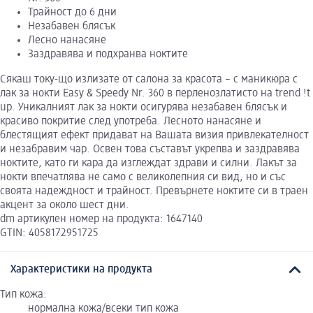
Трайност до 6 дни
Незабавен блясък
Лесно нанасяне
Заздравява и подхранва ноктите
Сякаш току-що излизате от салона за красота – с маникюра с
лак за нокти Easy & Speedy Nr. 360 в перленозлатисто на trend !t
up. Уникалният лак за нокти осигурява незабавен блясък и
красиво покритие след употреба. Лесното нанасяне и
блестящият ефект придават на Вашата визия привлекателност
и незабравим чар. Освен това съставът укрепва и заздравява
ноктите, като ги кара да изглеждат здрави и силни. Лакът за
нокти впечатлява не само с великолепния си вид, но и със
своята надеждност и трайност. Превърнете ноктите си в траен
акцент за около шест дни.
dm артикулен номер на продукта: 1647140
GTIN: 4058172951725
Характеристики на продукта
Тип кожа:
нормална кожа/всеки тип кожа