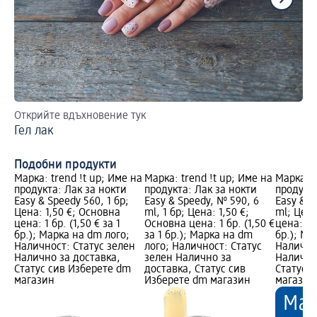
Открийте вдъхновение тук
Ка
Гел лак
Gl
из
Подобни продукти
Марка: trend !t up; Име на
Марка: trend !t up; Име на
Марка: t
продукта: Лак за нокти
продукта: Лак за нокти
продукта
Easy & Speedy 560, 1 бр;
Easy & Speedy, № 590, 6
Easy & S
Цена: 1,50 €; Основна
ml, 1 бр; Цена: 1,50 €;
ml; Цена
цена: 1 бр. (1,50 € за 1
Основна цена: 1 бр. (1,50 €
цена: 1 б
бр.); Марка на dm лого;
за 1 бр.); Марка на dm
бр.); Ма
Наличност: Статус зелен
лого; Наличност: Статус
Налично
Налично за доставка,
зелен Налично за
Налично
Статус сив Изберете dm
доставка, Статус сив
Статус 
магазин
Изберете dm магазин
магазин