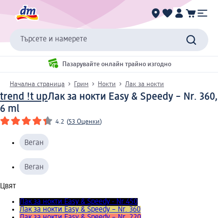
Търсете и намерете
Пазарувайте онлайн трайно изгодно
Начална страница
Грим
Нокти
Лак за нокти
trend !t up
Лак за нокти Easy & Speedy – Nr. 360,
6 ml
4.2
(
53 Оценки
)
Веган
Веган
Цвят
Лак за нокти Easy & Speedy - Nr.450
Лак за нокти Easy & Speedy – Nr. 360
Лак за нокти Easy & Speedy – Nr. 220