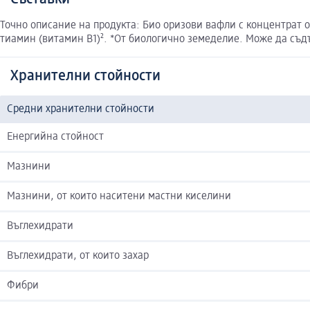
Точно описание на продукта: Био оризови вафли с концентрат от
тиамин (витамин B1)². *От биологично земеделие. Може да съдъ
Хранителни стойности
Средни хранителни стойности
Енергийна стойност
Мазнини
Мазнини, от които наситени мастни киселини
Въглехидрати
Въглехидрати, от които захар
Фибри