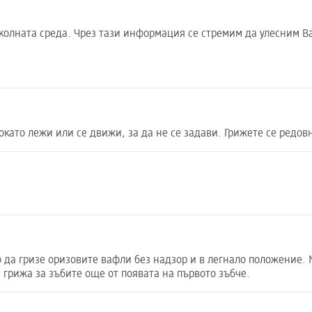
околната среда. Чрез тази информация се стремим да улесним В
като лежи или се движи, за да не се задави. Грижете се редовн
ето да гризе оризовите вафли без надзор и в легнало положени
 грижа за зъбите още от появата на първото зъбче.