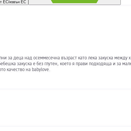
т ЕС/извън ЕС
лни за деца над осеммесечна възраст като лека закуска между 
бебешка закуска е без глутен, което я прави подходяща и за мал
то качество на babylove.