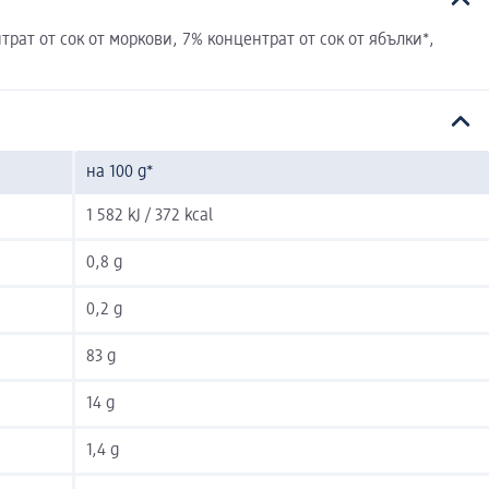
трат от сок от моркови, 7% концентрат от сок от ябълки*,
на 100 g*
1 582 kJ / 372 kcal
0,8 g
0,2 g
83 g
14 g
1,4 g