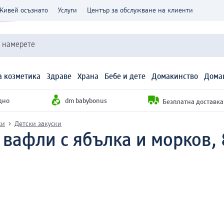
Живей осъзнато
Услуги
Център за обслужване на клиенти
и намерете
 козметика
Здраве
Храна
Бебе и дете
Домакинство
Дома
дно
dm babybonus
Безплатна доставка н
ки
Детски закуски
вафли с ябълка и морков, 