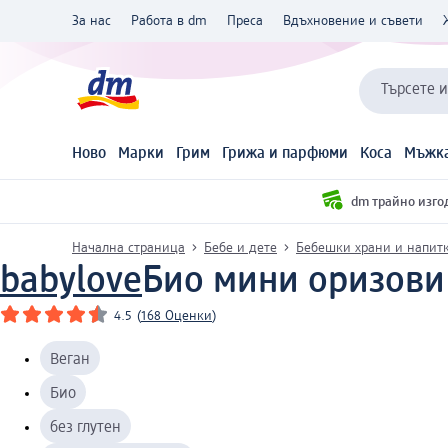
За нас
Работа в dm
Преса
Вдъхновение и съвети
Търсете 
Ново
Марки
Грим
Грижа и парфюми
Коса
Мъжка
dm трайно изго
Начална страница
Бебе и дете
Бебешки храни и напит
babylove
Био мини оризови 
4.5
(
168 Оценки
)
Веган
Био
без глутен