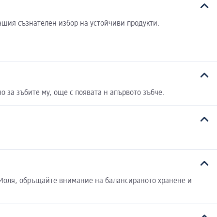
ашия съзнателен избор на устойчиви продукти.
о за зъбите му, още с появата н апървото зъбче.
е. Моля, обръщайте внимание на балансираното хранене и