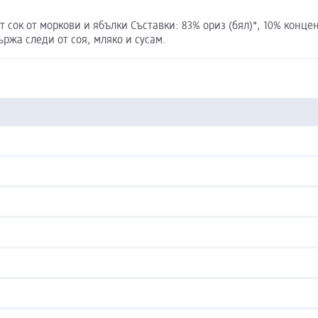
 сок от моркови и ябълки Съставки: 83% ориз (бял)*, 10% концен
ржа следи от соя, мляко и сусам.