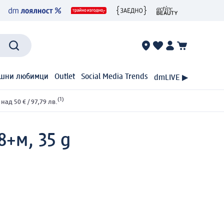
шни любимци
Outlet
Social Media Trends
dmLIVE ▶
(1)
ад 50 € / 97,79 лв.
8+м, 35 g