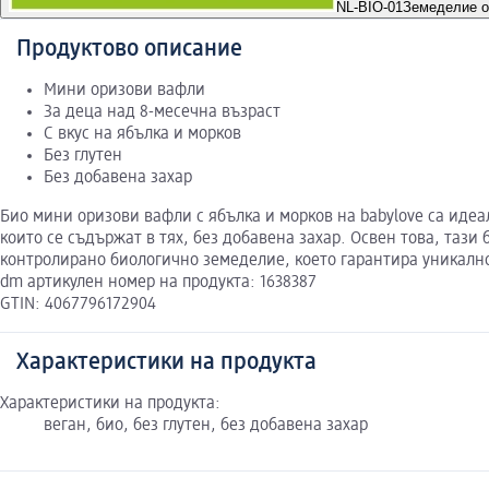
NL-BIO-01
Земеделие о
Продуктово описание
Мини оризови вафли
За деца над 8-месечна възраст
С вкус на ябълка и морков
Без глутен
Без добавена захар
Био мини оризови вафли с ябълка и морков на babylove са идеа
които се съдържат в тях, без добавена захар. Освен това, тази 
контролирано биологично земеделие, което гарантира уникално
dm артикулен номер на продукта: 1638387
GTIN: 4067796172904
Характеристики на продукта
Характеристики на продукта:
веган, био, без глутен, без добавена захар