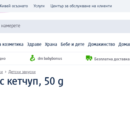
Живей осъзнато
Услуги
Център за обслужване на клиенти
и намерете
 козметика
Здраве
Храна
Бебе и дете
Домакинство
Дома
дно
dm babybonus
Безплатна доставка н
ки
Детски закуски
 кетчуп, 50 g