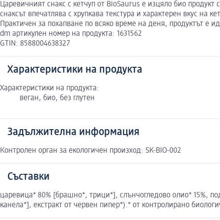
Царевичният снакс с кетчуп от BioSaurus е изцяло био продукт
снаксът впечатлява с хрупкава текстура и характерен вкус на к
Практичен за похапване по всяко време на деня, продуктът е и
dm артикулен номер на продукта: 1631562
GTIN: 8588004638327
Характеристики на продукта
Характеристики на продукта:
веган, био, без глутен
Задължителна информация
Контролен орган за екологичен произход: SK-BIO-002
Съставки
царевица* 80% [брашно*, трици*], слънчогледово олио* 15%, подп
канела*], екстракт от червен пипер*).* от контролирано биолог