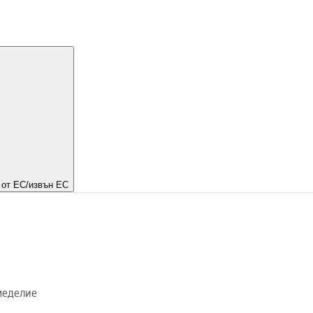
от ЕС/извън ЕС
емеделие