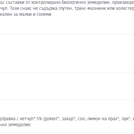
 със съставки от контролирано биологично земеделие, произвед
етчуп. Този снакс не съдържа глутен, транс-мазнини или холесте
деален за малки и големи.
равка с кетчуп* 5% (домат*, захар*, сол, лимон на прах*, лук*, 
ично земеделие.