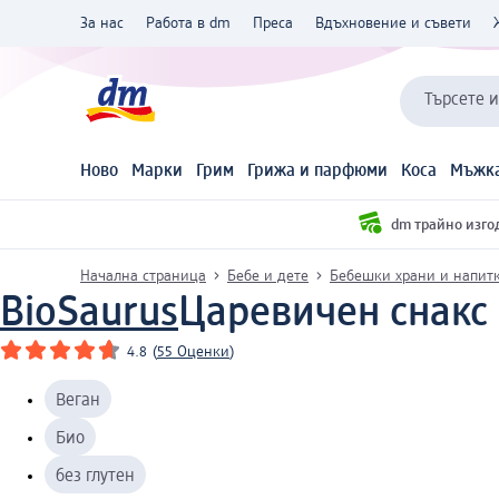
За нас
Работа в dm
Преса
Вдъхновение и съвети
Търсете 
Ново
Марки
Грим
Грижа и парфюми
Коса
Мъжка
dm трайно изго
Начална страница
Бебе и дете
Бебешки храни и напит
BioSaurus
Царевичен снакс с
4.8
(
55 Оценки
)
Веган
Био
без глутен