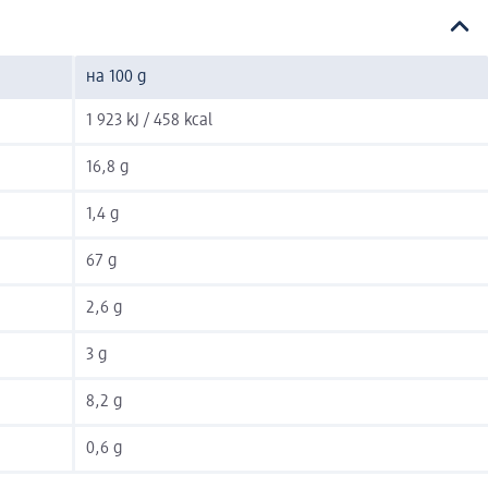
на 100 g
1 923 kJ / 458 kcal
16,8 g
1,4 g
67 g
2,6 g
3 g
8,2 g
0,6 g