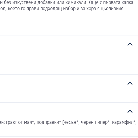
ен без изкуствени добавки или химикали. Още с първата хапка
рол, което го прави подходящ избор и за хора с цьолиакия.
екстракт от мая*, подправки* [чесън*, черен пипер*, карамфил*,