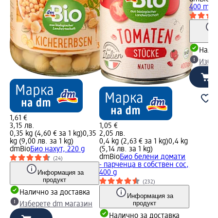
400 ml
Налич
Избе
1,61 €
3,15 лв.
1,05 €
0,35 kg (4,60 € за 1 kg)
0,35
2,05 лв.
kg (9,00 лв. за 1 kg)
0,4 kg (2,63 € за 1 kg)
0,4 kg
dmBio
Био нахут, 220 g
(5,14 лв. за 1 kg)
dmBio
Био белени домати
(24)
- парченца в собствен сос,
Информация за
400 g
продукт
(232)
Налично за доставка
Информация за
продукт
Изберете dm магазин
Налично за доставка