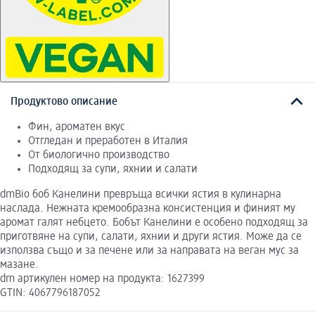
Продуктово описание
Фин, ароматен вкус
Отгледан и преработен в Италия
От биологично производство
Подходящ за супи, яхнии и салати
dmBio боб Канелини превръща всички ястия в кулинарна
наслада. Нежната кремообразна консистенция и финият му
аромат галят небцето. Бобът Канелини е особено подходящ за
приготвяне на супи, салати, яхнии и други ястия. Може да се
използва също и за печене или за направата на веган мус за
мазане.
dm артикулен номер на продукта: 1627399
GTIN: 4067796187052