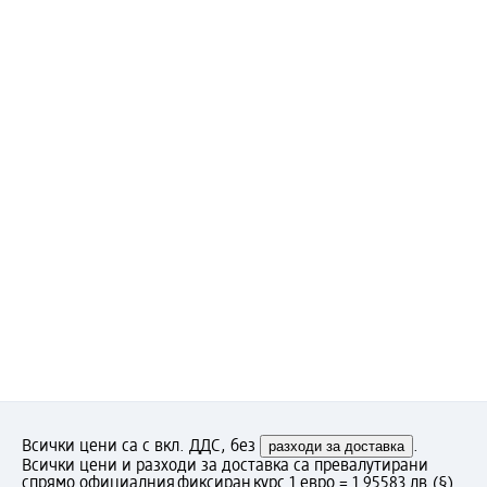
Всички цени са с вкл. ДДС, без
разходи за доставка
.
Всички цени и разходи за доставка са превалутирани
спрямо официалния фиксиран курс 1 евро = 1.95583 лв.
(§)