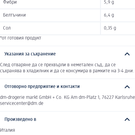
Фибри
5,9 g
Белтъчини
6,4 g
Сол
0,35 g
*от готовия продукт
Указания за съхранение
След отваряне да се прехвърли в неметален съд, да се
съхранява в хладилник и да се консумира в рамките на 3-4 дни.
Отговорно предприятие и контакти
dm-drogerie markt GmbH + Co. KG Am dm-Platz 1, 76227 Karlsruhe
servicecenter@dm.de
Произведено в
Италия