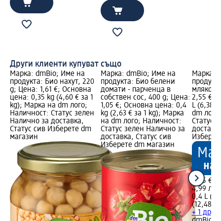
Други клиенти купуват също
Марка: dmBio; Име на
Марка: dmBio; Име на
Марка: 
продукта: Био нахут, 220
продукта: Био белени
продукта
g; Цена: 1,61 €; Основна
домати - парченца в
мляко, 4
цена: 0,35 kg (4,60 € за 1
собствен сос, 400 g; Цена:
2,55 €; 
kg); Марка на dm лого;
1,05 €; Основна цена: 0,4
L (6,38 €
Наличност: Статус зелен
kg (2,63 € за 1 kg); Марка
dm лого
Налично за доставка,
на dm лого; Наличност:
Статус 
Статус сив Изберете dm
Статус зелен Налично за
доставка
магазин
доставка, Статус сив
Изберет
Изберете dm магазин
2,55 €
4,99 лв.
0,4 L (6,
(12,48 лв
+ 1 друг
dmBio
Би