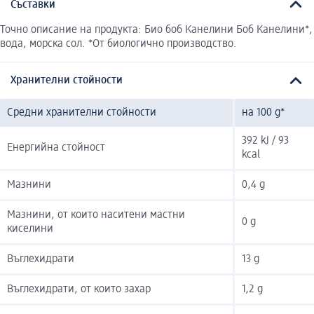
Съставки
Точно описание на продукта: Био боб Канелини Боб Канелини*,
вода, морска сол. *От биологично производство.
Хранителни стойности
Средни хранителни стойности
на 100 g*
392 kJ / 93
Енергийна стойност
kcal
Мазнини
0,4 g
Мазнини, от които наситени мастни
0 g
киселини
Въглехидрати
13 g
Въглехидрати, от които захар
1,2 g