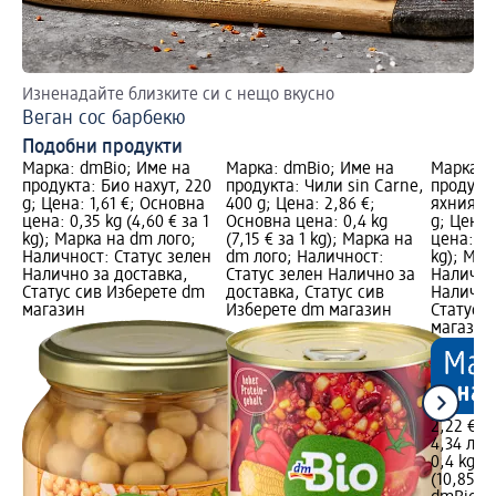
Изненадайте близките си с нещо вкусно
Зд
Веган сос барбекю
Ве
Подобни продукти
Марка: dmBio; Име на
Марка: dmBio; Име на
Марка: 
продукта: Био нахут, 220
продукта: Чили sin Carne,
продукта
g; Цена: 1,61 €; Основна
400 g; Цена: 2,86 €;
яхния с
цена: 0,35 kg (4,60 € за 1
Основна цена: 0,4 kg
g; Цена:
kg); Марка на dm лого;
(7,15 € за 1 kg); Марка на
цена: 0,4
Наличност: Статус зелен
dm лого; Наличност:
kg); Мар
Налично за доставка,
Статус зелен Налично за
Налично
Статус сив Изберете dm
доставка, Статус сив
Налично
магазин
Изберете dm магазин
Статус 
магазин
2,22 €
4,34 лв.
0,4 kg (5
(10,85 лв