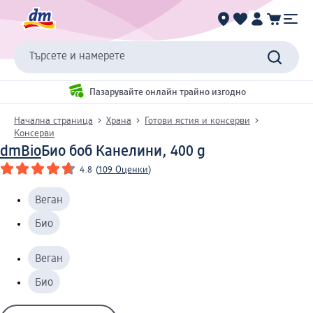
Търсете и намерете
Пазарувайте онлайн трайно изгодно
Начална страница
Храна
Готови ястия и консерви
Консерви
dmBio
Био боб Канелини, 400 g
4.8
(
109 Оценки
)
Веган
Био
Веган
Био