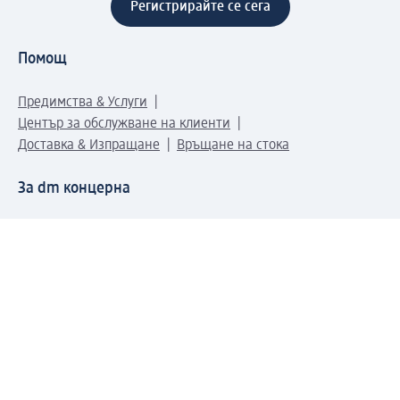
Регистрирайте се сега
Помощ
Предимства & Услуги
Център за обслужване на клиенти
Доставка & Изпращане
Връщане на стока
За dm концерна
За нас
Нашата отговорност
Работа в dm
Преса
Маршрут до Централен офис
dm Централен склад
Продуктов свят
dm Свят