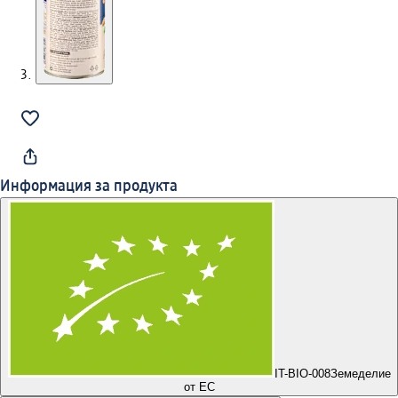
Информация за продукта
IT-BIO-008
Земеделие
от ЕС