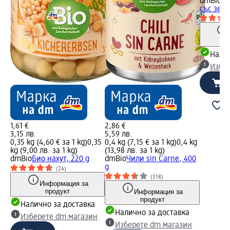
dmBio
Би
със зеле
Налич
Избе
1,61 €
2,86 €
3,15 лв.
5,59 лв.
0,35 kg (4,60 € за 1 kg)
0,35
0,4 kg (7,15 € за 1 kg)
0,4 kg
kg (9,00 лв. за 1 kg)
(13,98 лв. за 1 kg)
dmBio
Био нахут, 220 g
dmBio
Чили sin Carne, 400
g
(24)
(318)
Информация за
продукт
Информация за
продукт
Налично за доставка
Налично за доставка
Изберете dm магазин
Изберете dm магазин