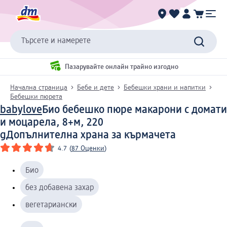
Търсете и намерете
Пазарувайте онлайн трайно изгодно
Начална страница
Бебе и дете
Бебешки храни и напитки
Бебешки пюрета
babylove
Био бебешко пюре макарони с домати
и моцарела, 8+м, 220
g
Допълнителна храна за кърмачета
4.7
(
87 Оценки
)
Био
без добавена захар
вегетариански