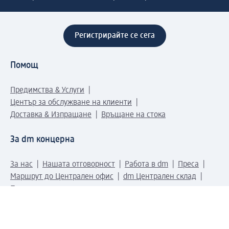
Регистрирайте се сега
Помощ
Предимства & Услуги
Център за обслужване на клиенти
Доставка & Изпращане
Връщане на стока
За dm концерна
За нас
Нашата отговорност
Работа в dm
Преса
Маршрут до Централен офис
dm Централен склад
Продуктов свят
dm Свят