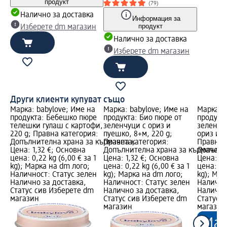
продукт
(79)
Налично за доставка
Информация за
продукт
Изберете dm магазин
Налично за доставка
Изберете dm магазин
Други клиенти купуват също
Марка: babylove; Име на
Марка: babylove; Име на
Марка: b
продукта: Бебешко пюре
продукта: Био пюре от
продукт
телешки гулаш с картофи,
зеленчуци с ориз и
зеленчу
220 g; Правна категория:
пуешко, 8+м, 220 g;
ориз и с
Допълнителна храна за кърмачета;
Правна категория:
Правна 
Цена: 1,32 €; Основна
Допълнителна храна за кърмачета
Допълни
цена: 0,22 kg (6,00 € за 1
Цена: 1,32 €; Основна
Цена: 1,
kg); Марка на dm лого;
цена: 0,22 kg (6,00 € за 1
цена: 0,2
Наличност: Статус зелен
kg); Марка на dm лого;
kg); Мар
Налично за доставка,
Наличност: Статус зелен
Налично
Статус сив Изберете dm
Налично за доставка,
Налично
магазин
Статус сив Изберете dm
Статус 
магазин
магазин