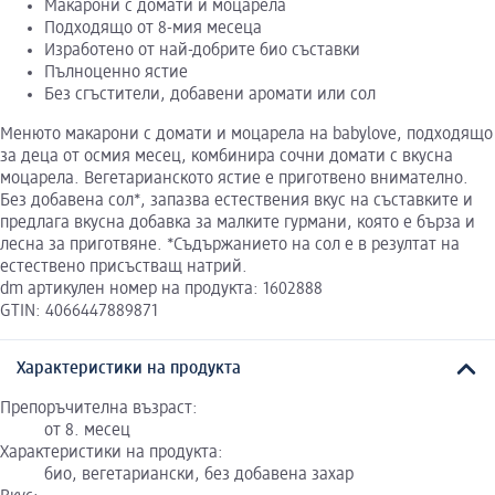
Макарони с домати и моцарела
Подходящо от 8-мия месеца
Изработено от най-добрите био съставки
Пълноценно ястие
Без сгъстители, добавени аромати или сол
Менюто макарони с домати и моцарела на babylove, подходящо
за деца от осмия месец, комбинира сочни домати с вкусна
моцарела. Вегетарианското ястие е приготвено внимателно.
Без добавена сол*, запазва естествения вкус на съставките и
предлага вкусна добавка за малките гурмани, която е бърза и
лесна за приготвяне. *Съдържанието на сол е в резултат на
естествено присъстващ натрий.
dm артикулен номер на продукта: 1602888
GTIN: 4066447889871
Характеристики на продукта
Препоръчителна възраст:
от 8. месец
Характеристики на продукта:
био, вегетариански, без добавена захар