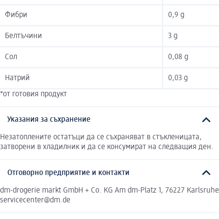
Фибри
0,9 g
Белтъчини
3 g
Сол
0,08 g
Натрий
0,03 g
*от готовия продукт
Указания за съхранение
Незатоплените остатъци да се съхраняват в стъкленицата,
затворени в хладилник и да се консумират на следващия ден.
Отговорно предприятие и контакти
dm-drogerie markt GmbH + Co. KG Am dm-Platz 1, 76227 Karlsruhe
servicecenter@dm.de