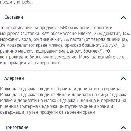
преди употреба.
Съставки
Точно описание на продукта: БИО макарони с домати и
моцарела Съставки: 32% обезмаслено мляко*, 25% домати*, 14%
моркови*, вода, 6% тиквички*, 5% паста* (от твърда пшеница),
3% моцарела* (от краве мляко), оризово брашно*, 2% лук*, 1%
рапично масло*, подправки* (магданоз*, босилек*). *От
контролирано биологично земеделие. Моля, запознайте се с
информацията за алергените.
Алергени
Може да съдържа следи от Горчица и деривати на горчица
Може да съдържа следи от Яйца и деривати на яйца Съдържа
Мляко и деривати на мляко Съдържа Пшеница и деривати на
пшеница Съдържа Съдържащи глутен зърнени храни и
съдържащи глутен продукти от зърнени храни
Приготвяне