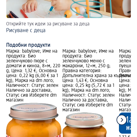
Открийте тук идеи за рисуване за деца
Пр
Рисуване с деца
Пъ
Подобни продукти
Марка: babylove; Име на
Марка: babylove; Име на
Марка: b
продукта: Био
продукта: Био
продукта
зеленчуково пюре с
зеленчуково меню с
зеленчуц
домати и киноа, 8+м, 220
макарони, 12+м, 250 g;
пуешко, 
g; Цена: 1,32 €; Основна
Правна категория:
Правна 
цена: 0,22 kg (6,00 € за 1
Допълнителна храна за кърмачета
Допълни
kg); Марка на dm лого;
Цена: 1,43 €; Основна
Цена: 1,
Наличност: Статус зелен
цена: 0,25 kg (5,72 € за 1
цена: 0,2
Налично за доставка,
kg); Марка на dm лого;
kg); Мар
Статус сив Изберете dm
Наличност: Статус зелен
Налично
магазин
Налично за доставка,
Налично
Статус сив Изберете dm
Статус 
магазин
магазин