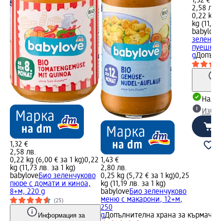
1,32 €
2,58 лв.
0,22 kg (
kg (11,73
babylove
зеленчуц
пуешко,
g
Допълн
Налич
Избе
1,32 €
2,58 лв.
0,22 kg (6,00 € за 1 kg)
0,22
1,43 €
kg (11,73 лв. за 1 kg)
2,80 лв.
babylove
Био зеленчуково
0,25 kg (5,72 € за 1 kg)
0,25
пюре с домати и киноа,
kg (11,19 лв. за 1 kg)
8+м, 220 g
babylove
Био зеленчуково
меню с макарони, 12+м,
(25)
250
Информация за
g
Допълнителна храна за кърмачет