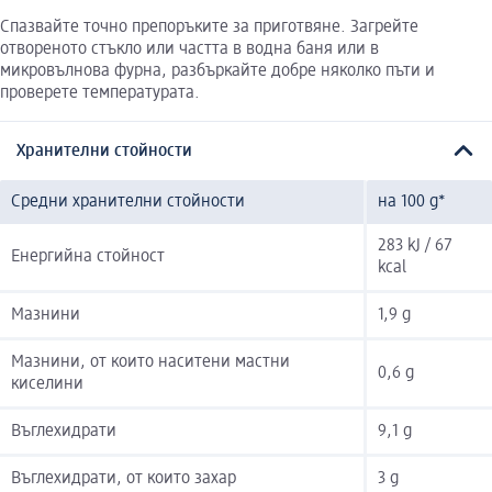
Спазвайте точно препоръките за приготвяне. Загрейте
отвореното стъкло или частта в водна баня или в
микровълнова фурна, разбъркайте добре няколко пъти и
проверете температурата.
Хранителни стойности
Средни хранителни стойности
на 100 g*
283 kJ / 67
Енергийна стойност
kcal
Мазнини
1,9 g
Мазнини, от които наситени мастни
0,6 g
киселини
Въглехидрати
9,1 g
Въглехидрати, от които захар
3 g