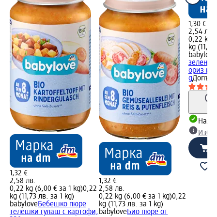
1,30 €
2,54 лв.
0,22 kg (
kg (11,56
babylove
зеленчу
ориз и с
g
Допълн
Налич
Избе
1,32 €
2,58 лв.
1,32 €
0,22 kg (6,00 € за 1 kg)
0,22
2,58 лв.
kg (11,73 лв. за 1 kg)
0,22 kg (6,00 € за 1 kg)
0,22
babylove
Бебешко пюре
kg (11,73 лв. за 1 kg)
телешки гулаш с картофи,
babylove
Био пюре от