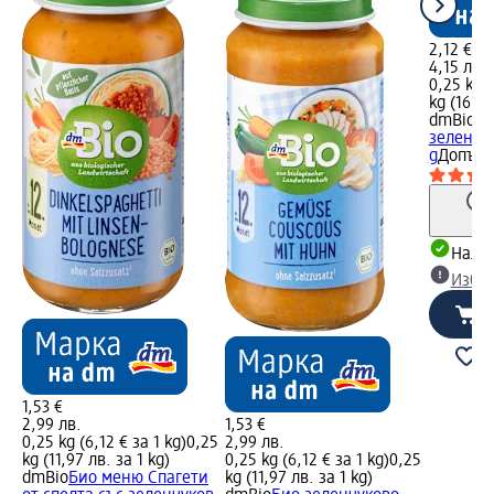
2,12 €
4,15 лв.
0,25 kg (
kg (16,59
dmBio
Би
зеленчуц
g
Допълн
Налич
Избе
1,53 €
2,99 лв.
1,53 €
0,25 kg (6,12 € за 1 kg)
0,25
2,99 лв.
kg (11,97 лв. за 1 kg)
0,25 kg (6,12 € за 1 kg)
0,25
dmBio
Био меню Спагети
kg (11,97 лв. за 1 kg)