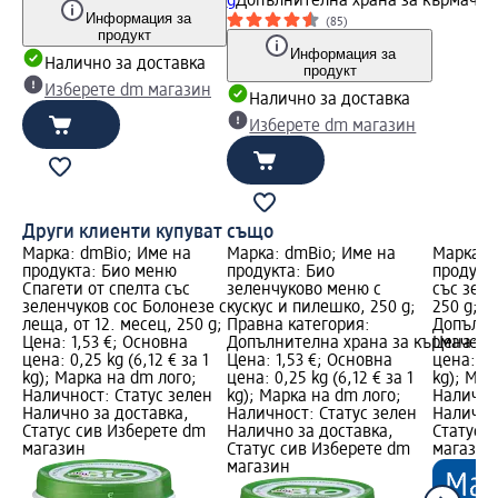
g
Допълнителна храна за кърмачет
Информация за
(85)
продукт
Информация за
Налично за доставка
продукт
Изберете dm магазин
Налично за доставка
Изберете dm магазин
Други клиенти купуват също
Марка: dmBio; Име на
Марка: dmBio; Име на
Марка: 
продукта: Био меню
продукта: Био
продукт
Спагети от спелта със
зеленчуково меню с
със зеле
зеленчуков сос Болонезе с
кускус и пилешко, 250 g;
250 g; П
леща, от 12. месец, 250 g;
Правна категория:
Допълни
Цена: 1,53 €; Основна
Допълнителна храна за кърмачета
Цена: 2,
цена: 0,25 kg (6,12 € за 1
Цена: 1,53 €; Основна
цена: 0,2
kg); Марка на dm лого;
цена: 0,25 kg (6,12 € за 1
kg); Мар
Наличност: Статус зелен
kg); Марка на dm лого;
Налично
Налично за доставка,
Наличност: Статус зелен
Налично
Статус сив Изберете dm
Налично за доставка,
Статус 
магазин
Статус сив Изберете dm
магазин
магазин