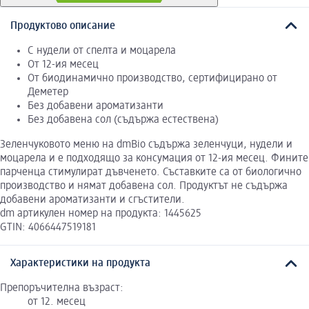
Продуктово описание
С нудели от спелта и моцарела
От 12-ия месец
От биодинамично производство, сертифицирано от
Деметер
Без добавени ароматизанти
Без добавена сол (съдържа естествена)
Зеленчуковото меню на dmBio съдържа зеленчуци, нудели и
моцарела и е подходящо за консумация от 12-ия месец. Фините
парченца стимулират дъвченето. Съставките са от биологично
производство и нямат добавена сол. Продуктът не съдържа
добавени ароматизанти и сгъстители.
dm артикулен номер на продукта: 1445625
GTIN: 4066447519181
Характеристики на продукта
Препоръчителна възраст:
от 12. месец