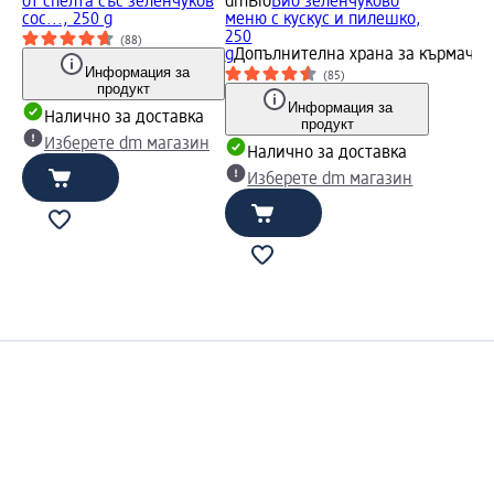
от спелта със зеленчуков
dmBio
Био зеленчуково
сос..., 250 g
меню с кускус и пилешко,
250
(88)
g
Допълнителна храна за кърмачет
Информация за
(85)
продукт
Информация за
Налично за доставка
продукт
Изберете dm магазин
Налично за доставка
Изберете dm магазин