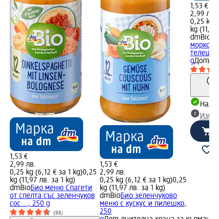
1,53 €
2,99 лв.
0,25 kg (
kg (11,97
dmBio
Би
моркови
телешко,
g
Допълн
Налич
Избе
1,53 €
2,99 лв.
1,53 €
0,25 kg (6,12 € за 1 kg)
0,25
2,99 лв.
kg (11,97 лв. за 1 kg)
0,25 kg (6,12 € за 1 kg)
0,25
dmBio
Био меню Спагети
kg (11,97 лв. за 1 kg)
от спелта със зеленчуков
dmBio
Био зеленчуково
сос..., 250 g
меню с кускус и пилешко,
250
(88)