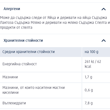
Алергени
Може да съдържа следи от Яйца и деривати на яйца Съдържа
Лактоза Съдържа Мляко и деривати на мляко Съдържа Спелта и
продукти от спелта
Хранителни стойности
Средни хранителни стойности
на 100 g
261 kJ / 62
Енергийна стойност
kcal
Мазнини
1,7 g
Мазнини, от които наситени мастни
0,6 g
киселини
Въглехидрати
7,8 g