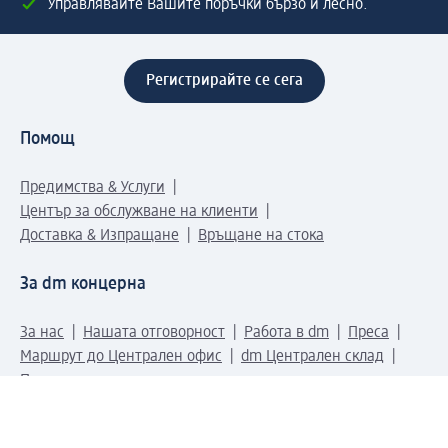
Управлявайте Вашите поръчки бързо и лесно.
Регистрирайте се сега
Помощ
Предимства & Услуги
Център за обслужване на клиенти
Доставка & Изпращане
Връщане на стока
За dm концерна
За нас
Нашата отговорност
Работа в dm
Преса
Маршрут до Централен офис
dm Централен склад
Продуктов свят
dm Свят