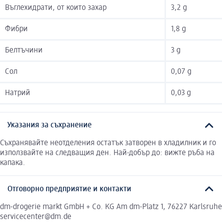
Въглехидрати, от които захар
3,2 g
Фибри
1,8 g
Белтъчини
3 g
Сол
0,07 g
Натрий
0,03 g
Указания за съхранение
Съхранявайте неотделения остатък затворен в хладилник и го
използвайте на следващия ден. Най-добър до: вижте ръба на
капака.
Отговорно предприятие и контакти
dm-drogerie markt GmbH + Co. KG Am dm-Platz 1, 76227 Karlsruhe
servicecenter@dm.de