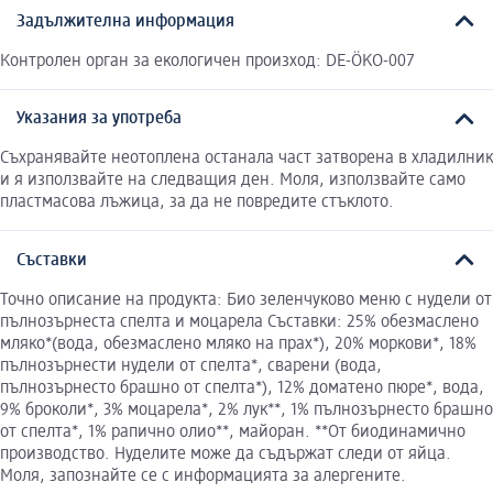
Задължителна информация
Контролен орган за екологичен произход: DE-ÖKO-007
Указания за употреба
Съхранявайте неотоплена останала част затворена в хладилник
и я използвайте на следващия ден. Моля, използвайте само
пластмасова лъжица, за да не повредите стъклото.
Съставки
Точно описание на продукта: Био зеленчуково меню с нудели от
пълнозърнеста спелта и моцарела Съставки: 25% обезмаслено
мляко*(вода, обезмаслено мляко на прах*), 20% моркови*, 18%
пълнозърнести нудели от спелта*, сварени (вода,
пълнозърнесто брашно от спелта*), 12% доматено пюре*, вода,
9% броколи*, 3% моцарела*, 2% лук**, 1% пълнозърнесто брашно
от спелта*, 1% рапично олио**, майоран. **От биодинамично
производство. Нуделите може да съдържат следи от яйца.
Моля, запознайте се с информацията за алергените.