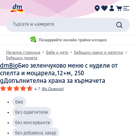
Търсете и намерете
Пазарувайте онлайн трайно изгодно
Начална страница
Бебе и дете
Бебешки храни и напитки
Бебешки пюрета
dmBio
Био зеленчуково меню с нудели от
спелта и моцарела,12+м, 250
g
Допълнителна храна за кърмачета
4.7
(
84 Оценки
)
Био
без оцветители
без консерванти
без добавена захар