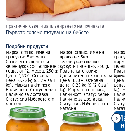
Практични съвети за планирането на почивката
От
Първото голямо пътуване на бебето
Ри
Подобни продукти
Марка: dmBio; Име на
Марка: dmBio; Име на
Марка: 
продукта: Био меню
продукта: Био
продукт
Спагети от спелта със
зеленчуково меню с
моркови
зеленчуков сос Болонезе с
кускус и пилешко, 250 g;
телешко,
леща, от 12. месец, 250 g;
Правна категория:
Правна 
Цена: 1,53 €; Основна
Допълнителна храна за кърмачета
Допълни
цена: 0,25 kg (6,12 € за 1
Цена: 1,53 €; Основна
Цена: 1,
kg); Марка на dm лого;
цена: 0,25 kg (6,12 € за 1
цена: 0,2
Наличност: Статус зелен
kg); Марка на dm лого;
kg); Мар
Налично за доставка,
Наличност: Статус зелен
Налично
Статус сив Изберете dm
Налично за доставка,
Налично
магазин
Статус сив Изберете dm
Статус 
магазин
магазин