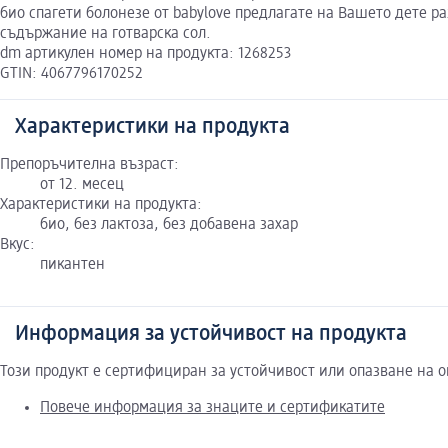
био спагети болонезе от babylove предлагате на Вашето дете р
съдържание на готварска сол.
dm артикулен номер на продукта: 1268253
GTIN: 4067796170252
Характеристики на продукта
Препоръчителна възраст:
от 12. месец
Характеристики на продукта:
био, без лактоза, без добавена захар
Вкус:
пикантен
Информация за устойчивост на продукта
Този продукт е сертифициран за устойчивост или опазване на 
Повече информация за знаците и сертификатите