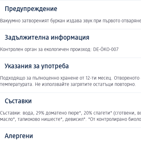
Предупреждение
Вакуумно затвореният буркан издава звук при първото отваряне.
Задължителна информация
Контролен орган за екологичен произход: DE-ÖKO-007
Указания за употреба
Подходящо за пълноценно хранене от 12-ти месец. Отвореното с
температурата. Не използвайте загрятите остатъци повторно.
Съставки
Съставки: вода, 29% доматено пюре*, 20% спагети* (сготвени, 
масло*, тапиоково нишесте*, девисил*. *От контролирано биол
Алергени