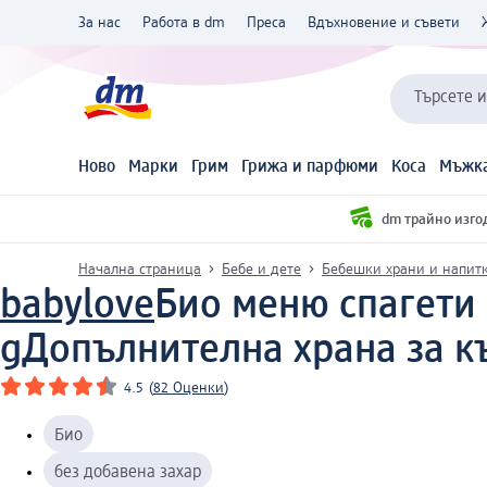
За нас
Работа в dm
Преса
Вдъхновение и съвети
Търсете 
Ново
Марки
Грим
Грижа и парфюми
Коса
Мъжка
dm трайно изго
Начална страница
Бебе и дете
Бебешки храни и напит
babylove
Био меню спагети 
g
Допълнителна храна за к
4.5
(
82 Оценки
)
Био
без добавена захар