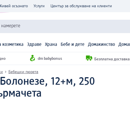
Живей осъзнато
Услуги
Център за обслужване на клиенти
и намерете
 козметика
Здраве
Храна
Бебе и дете
Домакинство
Дома
дно
dm babybonus
Безплатна доставка н
ки
Бебешки пюрета
Болонезе, 12+м, 250
ърмачета