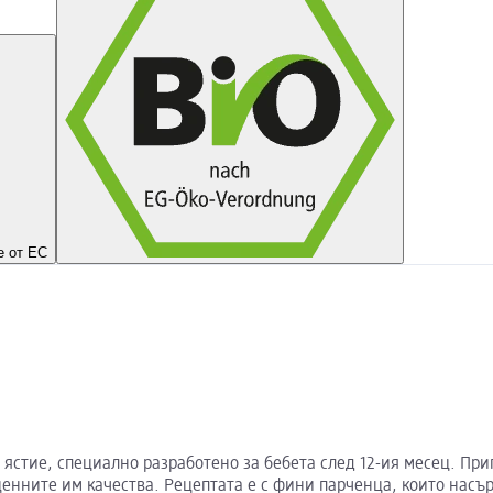
е от ЕС
 ястие, специално разработено за бебета след 12-ия месец. При
енните им качества. Рецептата е с фини парченца, които насър