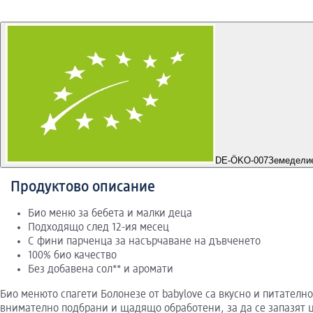
DE-ÖKO-007
Земедели
Продуктово описание
Био меню за бебета и малки деца
Подходящо след 12-ия месец
С фини парченца за насърчаване на дъвченето
100% био качество
Без добавена сол** и аромати
Био менюто спагети Болонезе от babylove са вкусно и питателно
внимателно подбрани и щадящо обработени, за да се запазят ц