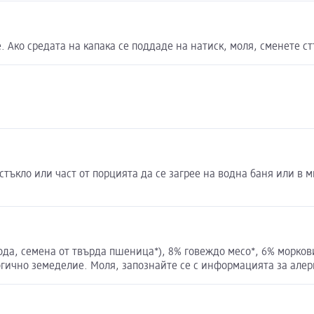
 Ако средата на капака се поддаде на натиск, моля, сменете ст
тъкло или част от порцията да се загрее на водна баня или в м
вода, семена от твърда пшеница*), 8% говеждо месо*, 6% морков
огично земеделие. Моля, запознайте се с информацията за алер