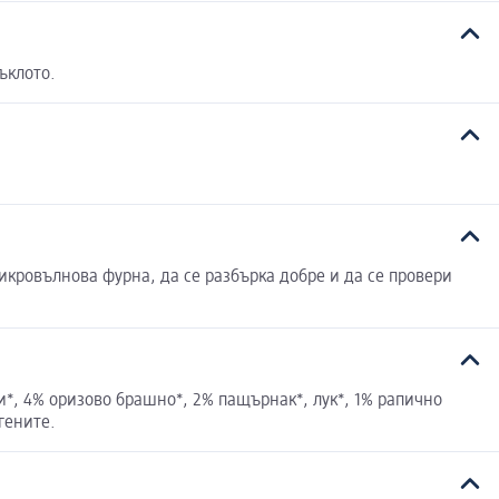
ъклото.
икровълнова фурна, да се разбърка добре и да се провери
и*, 4% оризово брашно*, 2% пащърнак*, лук*, 1% рапично
гените.