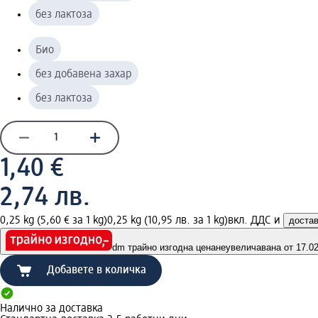
без лактоза
Био
без добавена захар
без лактоза
1,40 €
2,74 лв.
0,25 kg (5,60 € за 1 kg)
0,25 kg (10,95 лв. за 1 kg)
вкл. ДДС и
доста
dm трайно изгодна цена
неувеличавана от 17.02.
Добавете в количка
Налично за доставка