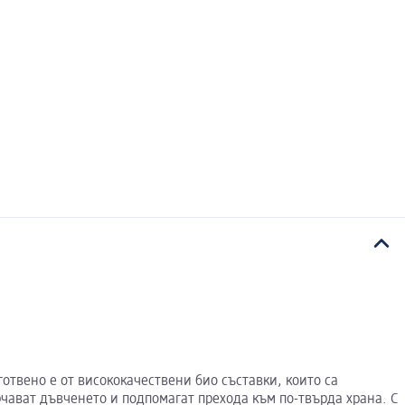
готвено е от висококачествени био съставки, които са
чават дъвченето и подпомагат прехода към по-твърда храна. С