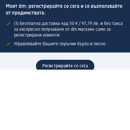
Моят dm: регистрирайте се сега и се възползвайте
от предимствата:
(1) Безплатна доставка над 50 € / 97,79 лв. и без такса
за експресно получаване от dm магазин само за
регистрирани клиенти.
Управлявайте Вашите поръчки бързо и лесно.
Регистрирайте се сега
Помощ
Предимства & Услуги
Център за обслужване на клиенти
Доставка & Изпращане
Връщане на стока
За dm концерна