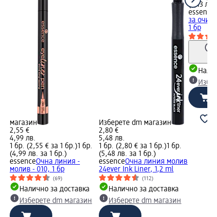
(3,13 лв.
essence
за очи - 
1 бр
Налич
Избе
магазин
Изберете dm магазин
2,55 €
2,80 €
4,99 лв.
5,48 лв.
1 бр. (2,55 € за 1 бр.)
1 бр.
1 бр. (2,80 € за 1 бр.)
1 бр.
(4,99 лв. за 1 бр.)
(5,48 лв. за 1 бр.)
essence
Очна линия -
essence
Очна линия молив
молив - 010, 1 бр
24ever Ink Liner, 1,2 ml
(69)
(112)
Налично за доставка
Налично за доставка
Изберете dm магазин
Изберете dm магазин