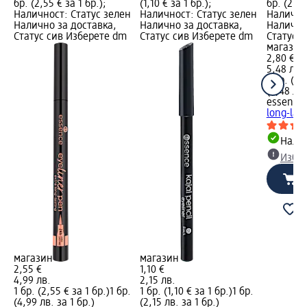
бр. (2,55 € за 1 бр.);
(1,10 € за 1 бр.);
бр. (2,80
Наличност: Статус зелен
Наличност: Статус зелен
Налично
Налично за доставка,
Налично за доставка,
Налично
Статус сив Изберете dm
Статус сив Изберете dm
Статус 
магазин
2,80 €
5,48 лв.
1 бр. (2,
(5,48 лв.
essence
long-last
Налич
Избе
магазин
магазин
2,55 €
1,10 €
4,99 лв.
2,15 лв.
1 бр. (2,55 € за 1 бр.)
1 бр.
1 бр. (1,10 € за 1 бр.)
1 бр.
(4,99 лв. за 1 бр.)
(2,15 лв. за 1 бр.)