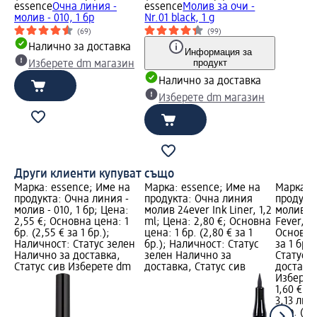
essence
Очна линия -
essence
Молив за очи -
молив - 010, 1 бр
Nr.01 black, 1 g
(69)
(99)
Налично за доставка
Информация за
продукт
Изберете dm магазин
Налично за доставка
Изберете dm магазин
Други клиенти купуват също
Марка: essence; Име на
Марка: essence; Име на
Марка: 
продукта: Очна линия -
продукта: Очна линия
продукт
молив - 010, 1 бр; Цена:
молив 24ever Ink Liner, 1,2
молив за
2,55 €; Основна цена: 1
ml; Цена: 2,80 €; Основна
Fever, 1 
бр. (2,55 € за 1 бр.);
цена: 1 бр. (2,80 € за 1
Основна 
Наличност: Статус зелен
бр.); Наличност: Статус
за 1 бр.
Налично за доставка,
зелен Налично за
Статус 
Статус сив Изберете dm
доставка, Статус сив
доставка
Изберет
1,60 €
3,13 лв.
1 бр. (1,