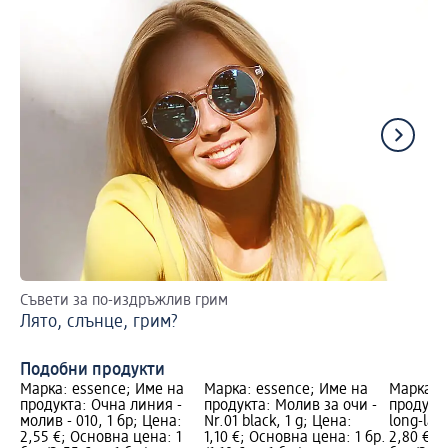
Съвети за по-издръжлив грим
Съ
Лято, слънце, грим?
Гр
Подобни продукти
Марка: essence; Име на
Марка: essence; Име на
Марка: 
продукта: Очна линия -
продукта: Молив за очи -
продукт
молив - 010, 1 бр; Цена:
Nr.01 black, 1 g; Цена:
long-last
2,55 €; Основна цена: 1
1,10 €; Основна цена: 1 бр.
2,80 €; 