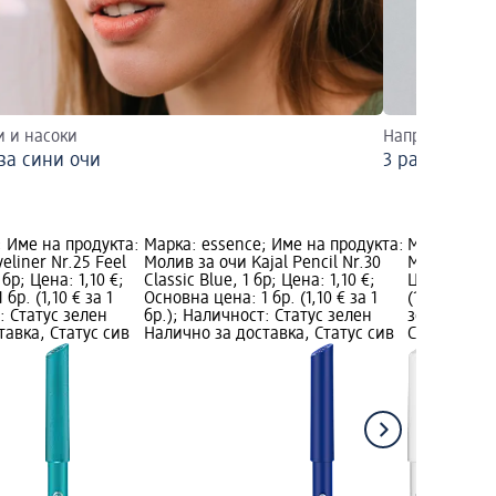
и и насоки
Направете 3 р
за сини очи
3 различни в
; Име на продукта:
Марка: essence; Име на продукта:
Марка: ess
eliner Nr.25 Feel
Молив за очи Kajal Pencil Nr.30
Молив за оч
 бр; Цена: 1,10 €;
Classic Blue, 1 бр; Цена: 1,10 €;
Цена: 1,10 
бр. (1,10 € за 1
Основна цена: 1 бр. (1,10 € за 1
(1,10 € за 1
: Статус зелен
бр.); Наличност: Статус зелен
зелен Нали
тавка, Статус сив
Налично за доставка, Статус сив
Статус сив