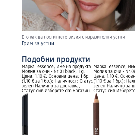
Ето как да постигнете визия с изразителни устни
Грим за устни
Подобни продукти
Марка: essence; Име на продукта:
Марка: essence; Им
Молив за очи - Nr.01 black, 1 g;
Молив за очи - Nr.08
Цена: 1,10 €; Основна цена: 1 бр.
Цена: 1,10 €; Основн
(1,10 € за 1 бр.); Наличност: Статус
(1,10 € за 1 бр.); Н
зелен Налично за доставка,
зелен Налично за д
Статус сив Изберете dm магазин
Статус сив Изберет