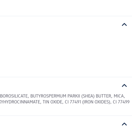
OROSILICATE, BUTYROSPERMUM PARKII (SHEA) BUTTER, MICA,
HYDROCINNAMATE, TIN OXIDE, CI 77491 (IRON OXIDES), CI 77499