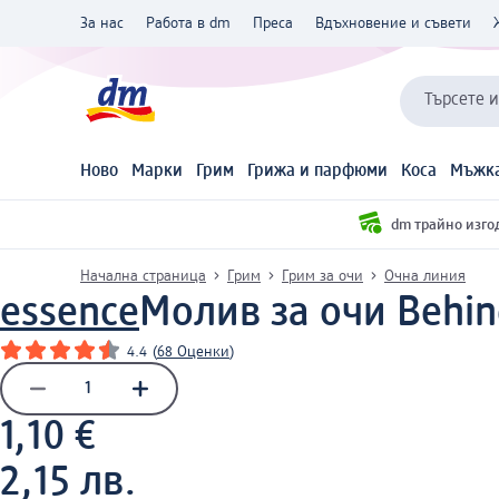
За нас
Работа в dm
Преса
Вдъхновение и съвети
Търсете 
Ново
Марки
Грим
Грижа и парфюми
Коса
Мъжка
dm трайно изго
Начална страница
Грим
Грим за очи
Очна линия
essence
Молив за очи Behind
4.4
(
68 Оценки
)
1,10 €
2,15 лв.