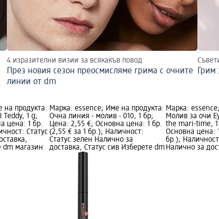
4 изразителни визии за всякакъв повод
Съвет
През новия сезон преосмисляме грима с очните
Грим 
линии от dm
е на продукта:
Марка: essence; Име на продукта:
Марка: essence
 Teddy, 1 g;
Очна линия - молив - 010, 1 бр;
Молив за очи Ey
а цена: 1 бр.
Цена: 2,55 €; Основна цена: 1 бр.
the mari-time, 1
аличност: Статус
(2,55 € за 1 бр.); Наличност:
Основна цена: 1 
оставка,
Статус зелен Налично за
бр.); Наличност
е dm магазин
доставка, Статус сив Изберете dm
Налично за дос