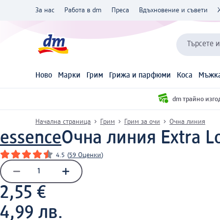
За нас
Работа в dm
Преса
Вдъхновение и съвети
Търсете 
Ново
Марки
Грим
Грижа и парфюми
Коса
Мъжка
dm трайно изго
Начална страница
Грим
Грим за очи
Очна линия
essence
Очна линия Extra Lo
4.5
(
59 Оценки
)
2,55 €
4,99 лв.