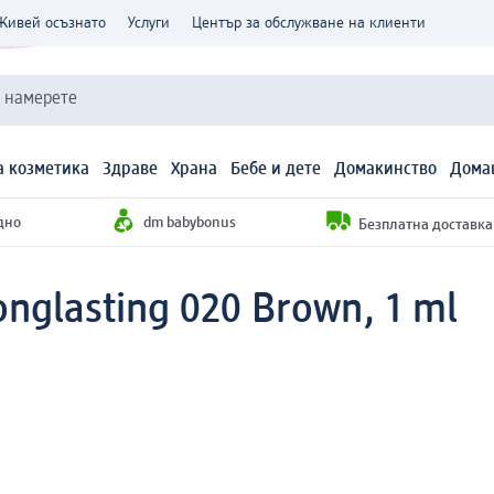
Живей осъзнато
Услуги
Център за обслужване на клиенти
и намерете
 козметика
Здраве
Храна
Бебе и дете
Домакинство
Дома
дно
dm babybonus
Безплатна доставка н
nglasting 020 Brown, 1 ml