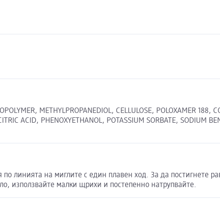
POLYMER, METHYLPROPANEDIOL, CELLULOSE, POLOXAMER 188, CO
TRIC ACID, PHENOXYETHANOL, POTASSIUM SORBATE, SODIUM BENZOAT
 по линията на миглите с един плавен ход. За да постигнете ра
ило, използвайте малки щрихи и постепенно натрупвайте.