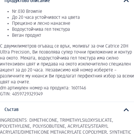
Продуктово описание
Nr.030 Brownie
До 20 часа устойчивост на цвета
Прецизно и лесно нанасяне
Водоустойчива гел текстура
Веган продукт
С двумилиметров огъващ се връх, моливът за очи Catrice 20H
Ultra Precision, Ви позволява супер точни приложение и контур
на окото. Меката, водоустойчива гел текстура има силно
интензивен цвят и придава на окото изключително специален
акцент за до 20 часа. Независимо кой номер изберете –
различните му нюанси Ви предлагат перфектния избор за всеки
цвят на очите.
dm артикулен номер на продукта: 1601146
GTIN: 4059729329349
Състав
INGREDIENTS: DIMETHICONE, TRIMETHYLSILOXYSILICATE,
POLYETHYLENE, POLYISOBUTENE, ACRYLATES/STEARYL
ACRYLATE/DIMETHICONE METHACRYLATE COPOLYMER, SYNTHETIC