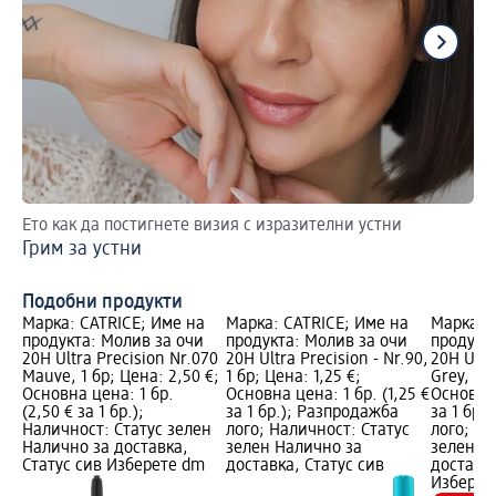
Ето как да постигнете визия с изразителни устни
4 
Грим за устни
Пр
ли
Подобни продукти
Марка: CATRICE; Име на
Марка: CATRICE; Име на
Марка: 
продукта: Молив за очи
продукта: Молив за очи
продукт
20H Ultra Precision Nr.070
20H Ultra Precision - Nr.90,
20H Ultr
Mauve, 1 бр; Цена: 2,50 €;
1 бр; Цена: 1,25 €;
Grey, 1 б
Основна цена: 1 бр.
Основна цена: 1 бр. (1,25 €
Основна 
(2,50 € за 1 бр.);
за 1 бр.); Разпродажба
за 1 бр.
Наличност: Статус зелен
лого; Наличност: Статус
лого; На
Налично за доставка,
зелен Налично за
зелен Н
Статус сив Изберете dm
доставка, Статус сив
доставка
Изберет