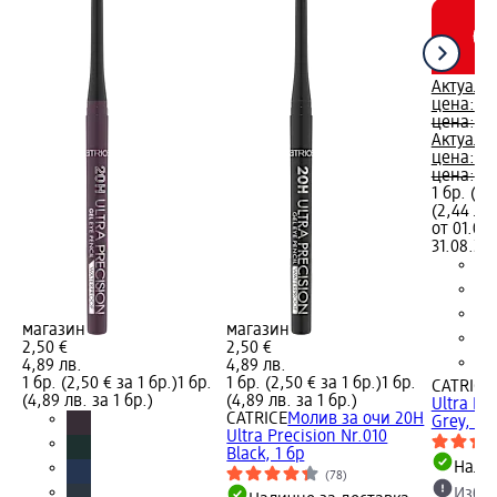
Актуалн
цена:
1,2
цена:
2,
Актуалн
цена:
2,4
цена:
4,8
1 бр. (1,
(2,44 лв.
от 01.08.
31.08.202
магазин
магазин
2,50 €
2,50 €
4,89 лв.
4,89 лв.
1 бр. (2,50 € за 1 бр.)
1 бр.
1 бр. (2,50 € за 1 бр.)
1 бр.
CATRICE
(4,89 лв. за 1 бр.)
(4,89 лв. за 1 бр.)
Ultra Pr
CATRICE
Молив за очи 20H
Grey, 1 б
Ultra Precision Nr.010
Black, 1 бр
Налич
(78)
Избе