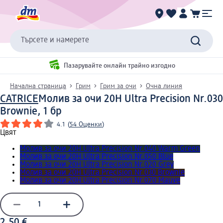
Търсете и намерете
Пазарувайте онлайн трайно изгодно
Начална страница
Грим
Грим за очи
Очна линия
CATRICE
Молив за очи 20H Ultra Precision Nr.030
Brownie, 1 бр
4.1
(
54 Оценки
)
Цвят
Молив за очи 20H Ultra Precision Nr.040 Warm Green
Молив за очи 20H Ultra Precision Nr.050 Blue
Молив за очи 20H Ultra Precision Nr.020 Grey
Молив за очи 20H Ultra Precision Nr.030 Brownie
Молив за очи 20H Ultra Precision Nr.070 Mauve
2,50 €