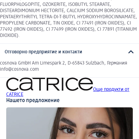
FLUORPHLOGOPITE, OZOKERITE, ISOBUTYL STEARATE,
DISTEARDIMONIUM HECTORITE, CALCIUM SODIUM BOROSILICATE,
PENTAERYTHRITYL TETRA-DI-T-BUTYL HYDROXYHYDROCINNAMATE,
PROPYLENE CARBONATE, TIN OXIDE, CI 77491 (IRON OXIDES), CI
77492 (IRON OXIDES), CI 77499 (IRON OXIDES), CI 77891 (TITANIUM
DIOXIDE).
Отговорно предприятие и контакти
cosnova GmbH Am Limespark 2, D-65843 Sulzbach, Германия
info@cosnova.com
Още продукти от
CATRICE
Нашето предложение