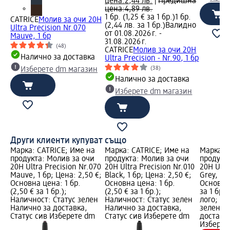
цена:
2,44 лв.
|
Предишна
цена:
4,89 лв.
1 бр. (1,25 € за 1 бр.)
1 бр.
CATRICE
Молив за очи 20H
(2,44 лв. за 1 бр.)
Валидно
Ultra Precision Nr.070
от 01.08.2026 г. -
Mauve, 1 бр
31.08.2026 г.
(48)
CATRICE
Молив за очи 20H
Налично за доставка
Ultra Precision - Nr.90, 1 бр
(38)
Изберете dm магазин
Налично за доставка
Изберете dm магазин
Други клиенти купуват също
Марка: CATRICE; Име на
Марка: CATRICE; Име на
Марка: 
продукта: Молив за очи
продукта: Молив за очи
продукт
20H Ultra Precision Nr.070
20H Ultra Precision Nr.010
20H Ultr
Mauve, 1 бр; Цена: 2,50 €;
Black, 1 бр; Цена: 2,50 €;
Grey, 1 б
Основна цена: 1 бр.
Основна цена: 1 бр.
Основна 
(2,50 € за 1 бр.);
(2,50 € за 1 бр.);
за 1 бр.
Наличност: Статус зелен
Наличност: Статус зелен
лого; На
Налично за доставка,
Налично за доставка,
зелен Н
Статус сив Изберете dm
Статус сив Изберете dm
доставка
Изберет