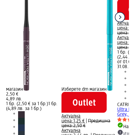
Актуалн
цена:
1,2
цена:
2,
Актуалн
цена:
2,4
цена:
4,8
1 бр. (1,
(2,44 лв.
от 01.08.
31.08.202
магазин
Изберете dm магазин
2,50 €
4,89 лв.
1 бр. (2,50 € за 1 бр.)
1 бр.
CATRICE
(4,89 лв. за 1 бр.)
Ultra Pr
Grey, 1 б
Актуална
цена:
1,25 €
|
Предишна
цена:
2,50 €
Налич
Актуална
Избе