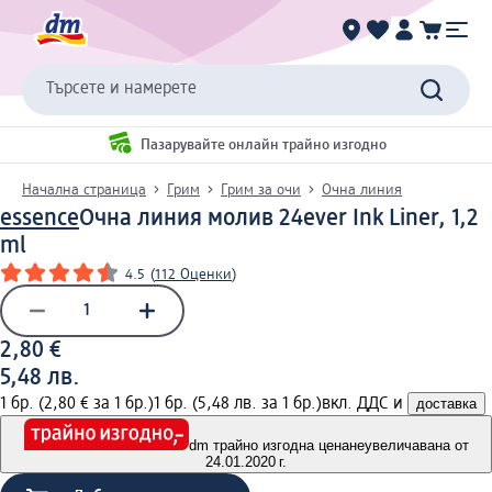
Търсете и намерете
Пазарувайте онлайн трайно изгодно
Начална страница
Грим
Грим за очи
Очна линия
essence
Очна линия молив 24ever Ink Liner, 1,2
ml
4.5
(
112 Оценки
)
2,80 €
5,48 лв.
1 бр. (2,80 € за 1 бр.)
1 бр. (5,48 лв. за 1 бр.)
вкл. ДДС и
доставка
dm трайно изгодна цена
неувеличавана от
24.01.2020 г.