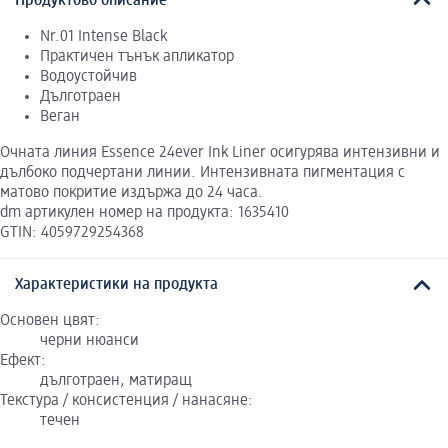
Продуктово описание
Nr.01 Intense Black
Практичен тънък апликатор
Водоустойчив
Дълготраен
Веган
Очната линия Essence 24ever Ink Liner осигурява интензивни и
дълбоко подчертани линии. Интензивната пигментация с
матово покритие издържа до 24 часа.
dm артикулен номер на продукта: 1635410
GTIN: 4059729254368
Характеристики на продукта
Основен цвят:
черни нюанси
Ефект:
дълготраен, матиращ
Текстура / консистенция / нанасяне:
течен