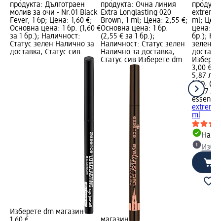
продукта: Дълготраен
продукта: Очна линия
продукта
молив за очи - Nr.01 Black
Extra Longlasting 020
extreme 
Fever, 1 бр; Цена: 1,60 €;
Brown, 1 ml; Цена: 2,55 €;
ml; Цена
Основна цена: 1 бр. (1,60 €
Основна цена: 1 бр.
цена: 1 б
за 1 бр.); Наличност:
(2,55 € за 1 бр.);
бр.); На
Статус зелен Налично за
Наличност: Статус зелен
зелен Н
доставка, Статус сив
Налично за доставка,
доставка
Статус сив Изберете dm
Изберет
3,00 €
5,87 лв.
1 бр. (3,
(5,87 лв.
essence
extreme 
ml
Налич
Избе
Изберете dm магазин
1,60 €
магазин