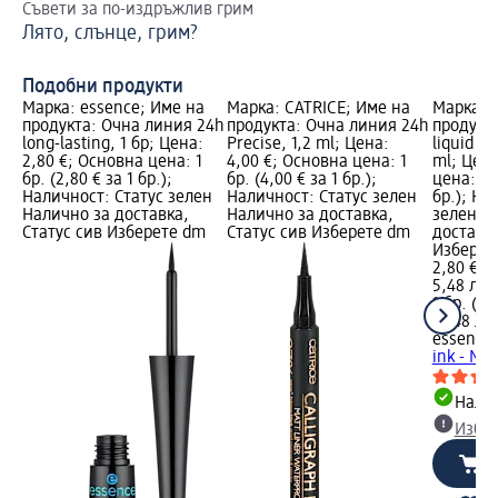
Съвети за по-издръжлив грим
Съ
Лято, слънце, грим?
Гр
Подобни продукти
Марка: essence; Име на
Марка: CATRICE; Име на
Марка: 
продукта: Очна линия 24h
продукта: Очна линия 24h
продукт
long-lasting, 1 бр; Цена:
Precise, 1,2 ml; Цена:
liquid in
2,80 €; Основна цена: 1
4,00 €; Основна цена: 1
ml; Цена
бр. (2,80 € за 1 бр.);
бр. (4,00 € за 1 бр.);
цена: 1 б
Наличност: Статус зелен
Наличност: Статус зелен
бр.); На
Налично за доставка,
Налично за доставка,
зелен Н
Статус сив Изберете dm
Статус сив Изберете dm
доставка
Изберет
2,80 €
5,48 лв.
1 бр. (2,
(5,48 лв.
essence
ink - Nr.
Налич
Избе