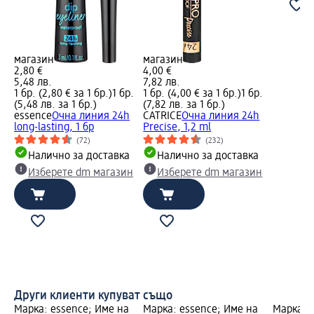
магазин
магазин
2,80 €
4,00 €
5,48 лв.
7,82 лв.
1 бр. (2,80 € за 1 бр.)
1 бр.
1 бр. (4,00 € за 1 бр.)
1 бр.
(5,48 лв. за 1 бр.)
(7,82 лв. за 1 бр.)
essence
Очна линия 24h
CATRICE
Очна линия 24h
long-lasting, 1 бр
Precise, 1,2 ml
(72)
(232)
Налично за доставка
Налично за доставка
Изберете dm магазин
Изберете dm магазин
Други клиенти купуват също
Марка: essence; Име на
Марка: essence; Име на
Марка: 