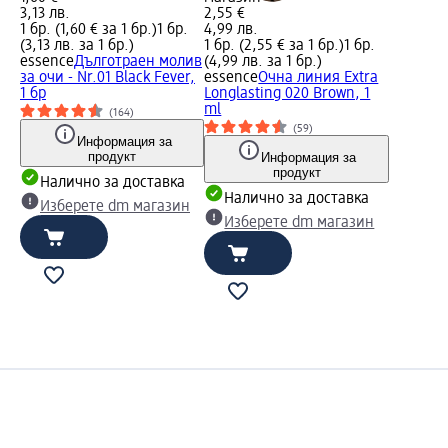
3,13 лв.
2,55 €
1 бр. (1,60 € за 1 бр.)
1 бр.
4,99 лв.
(3,13 лв. за 1 бр.)
1 бр. (2,55 € за 1 бр.)
1 бр.
essence
Дълготраен молив
(4,99 лв. за 1 бр.)
за очи - Nr.01 Black Fever,
essence
Очна линия Extra
1 бр
Longlasting 020 Brown, 1
ml
(164)
(59)
Информация за
продукт
Информация за
продукт
Налично за доставка
Налично за доставка
Изберете dm магазин
Изберете dm магазин