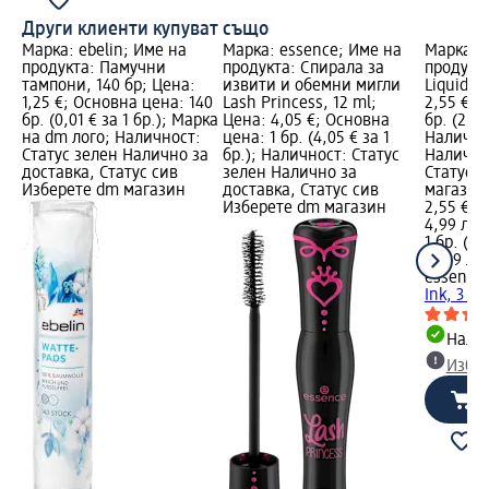
Други клиенти купуват също
Марка: ebelin; Име на
Марка: essence; Име на
Марка: 
продукта: Памучни
продукта: Спирала за
продукт
тампони, 140 бр; Цена:
извити и обемни мигли
Liquid In
1,25 €; Основна цена: 140
Lash Princess, 12 ml;
2,55 €; 
бр. (0,01 € за 1 бр.); Марка
Цена: 4,05 €; Основна
бр. (2,55
на dm лого; Наличност:
цена: 1 бр. (4,05 € за 1
Налично
Статус зелен Налично за
бр.); Наличност: Статус
Налично
доставка, Статус сив
зелен Налично за
Статус 
Изберете dm магазин
доставка, Статус сив
магазин
Изберете dm магазин
2,55 €
4,99 лв.
1 бр. (2,
(4,99 лв.
essence
Ink, 3 ml
Налич
Избе