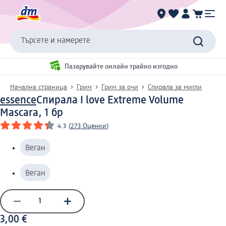
Търсете и намерете
Пазарувайте онлайн трайно изгодно
Начална страница
Грим
Грим за очи
Спирала за мигли
essence
Спирала I love Extreme Volume
Mascara, 1 бр
4.3
(
273 Оценки
)
Веган
Веган
3,00 €