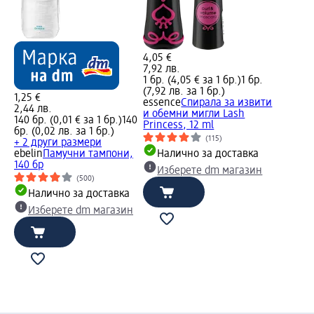
4,05 €
7,92 лв.
1 бр. (4,05 € за 1 бр.)
1 бр.
(7,92 лв. за 1 бр.)
1,25 €
essence
Спирала за извити
2,44 лв.
и обемни мигли Lash
140 бр. (0,01 € за 1 бр.)
140
Princess, 12 ml
бр. (0,02 лв. за 1 бр.)
(115)
+ 2 други размери
ebelin
Памучни тампони,
Налично за доставка
140 бр
Изберете dm магазин
(500)
Налично за доставка
Изберете dm магазин