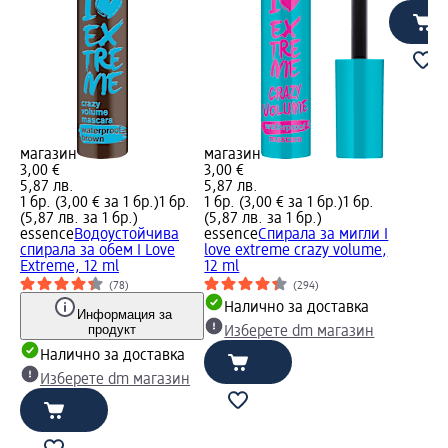
магазин
магазин
3,00 €
3,00 €
5,87 лв.
5,87 лв.
1 бр. (3,00 € за 1 бр.)
1 бр.
1 бр. (3,00 € за 1 бр.)
1 бр.
(5,87 лв. за 1 бр.)
(5,87 лв. за 1 бр.)
essence
Водоустойчива
essence
Спирала за мигли I
спирала за обем I Love
love extreme crazy volume,
Extreme, 12 ml
12 ml
(78)
(294)
Налично за доставка
Информация за
продукт
Изберете dm магазин
Налично за доставка
Изберете dm магазин