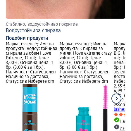
Стабилно, водоустойчиво покритие
На
Водоустойчива спирала
3 
Подобни продукти
Марка: essence; Име на
Марка: essence; Име на
Марка: 
продукта: Водоустойчива
продукта: Спирала за
продукта
спирала за обем I Love
мигли I love extreme crazy
BIG! lash
Extreme, 12 ml; Цена:
volume, 12 ml; Цена:
ml; Цена
3,00 €; Основна цена: 1
3,00 €; Основна цена: 1
цена: 1 б
бр. (3,00 € за 1 бр.);
бр. (3,00 € за 1 бр.);
бр.); На
Наличност: Статус зелен
Наличност: Статус зелен
зелен Н
Налично за доставка,
Налично за доставка,
доставка
Статус сив Изберете dm
Статус сив Изберете dm
Изберет
2,55 €
4,99 лв.
1 бр. (2,
(4,99 лв.
essence
lashes Nr
Налич
Избе