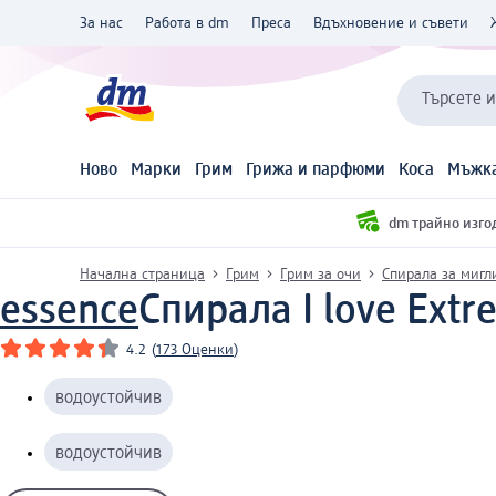
За нас
Работа в dm
Преса
Вдъхновение и съвети
Търсете 
Ново
Марки
Грим
Грижа и парфюми
Коса
Мъжка
dm трайно изго
Начална страница
Грим
Грим за очи
Спирала за мигл
essence
Спирала I love Extr
4.2
(
173 Оценки
)
водоустойчив
водоустойчив