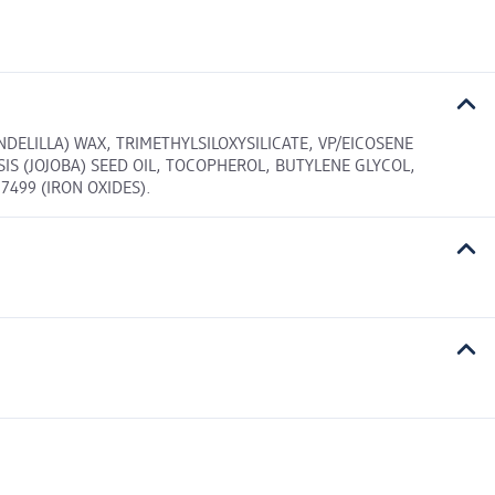
DELILLA) WAX, TRIMETHYLSILOXYSILICATE, VP/EICOSENE
S (JOJOBA) SEED OIL, TOCOPHEROL, BUTYLENE GLYCOL,
499 (IRON OXIDES).