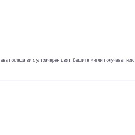
тава погледа ви с ултрачерен цвят. Вашите мигли получават из