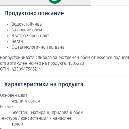
Продуктово описание
Водоустойчива
За повече обем
В ултра черен цвят
Веган
Офталмологично тествана
Водоустойчивата спирала за екстремен обем от essence подчер
dm артикулен номер на продукта: 1505220
GTIN: 4250947543214
Характеристики на продукта
Основен цвят:
черни нюанси
Ефект:
блестящ, матиращ, придаващ обем
Текстура / консистенция / нанасяне:
течен