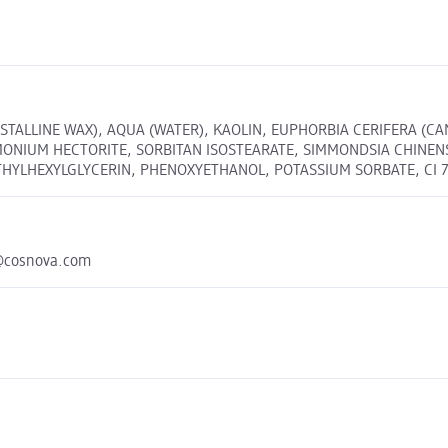
TALLINE WAX), AQUA (WATER), KAOLIN, EUPHORBIA CERIFERA (CAN
ONIUM HECTORITE, SORBITAN ISOSTEARATE, SIMMONDSIA CHINENSI
HYLHEXYLGLYCERIN, PHENOXYETHANOL, POTASSIUM SORBATE, CI 77
o@cosnova.com