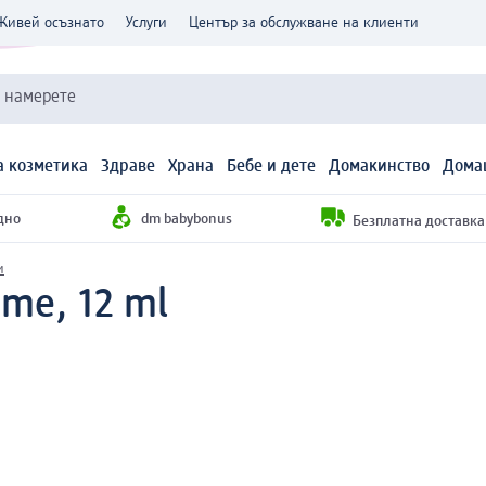
Живей осъзнато
Услуги
Център за обслужване на клиенти
и намерете
 козметика
Здраве
Храна
Бебе и дете
Домакинство
Дома
дно
dm babybonus
Безплатна доставка н
и
eme, 12 ml