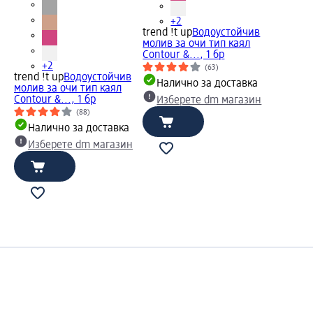
+2
trend !t up
Водоустойчив
молив за очи тип каял
Contour &..., 1 бр
+2
(63)
trend !t up
Водоустойчив
Налично за доставка
молив за очи тип каял
Contour &..., 1 бр
Изберете dm магазин
(88)
Налично за доставка
Изберете dm магазин