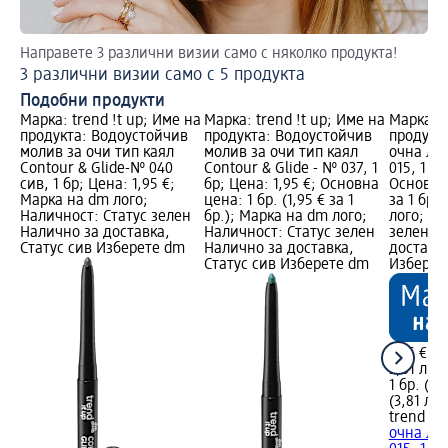
Направете 3 различни визии само с няколко продукта!
Съ
3 различни визии само с 5 продукта
Ля
Подобни продукти
Марка: trend !t up; Име на
Марка: trend !t up; Име на
Марка: t
продукта: Водоустойчив
продукта: Водоустойчив
продукт
молив за очи тип каял
молив за очи тип каял
очна ли
Contour & Glide-№ 040
Contour & Glide - № 037, 1
015, 1 бр
сив, 1 бр; Цена: 1,95 €;
бр; Цена: 1,95 €; Основна
Основна 
Марка на dm лого;
цена: 1 бр. (1,95 € за 1
за 1 бр.
Наличност: Статус зелен
бр.); Марка на dm лого;
лого; На
Налично за доставка,
Наличност: Статус зелен
зелен Н
Статус сив Изберете dm
Налично за доставка,
доставка
Статус сив Изберете dm
Изберет
1,95 €
3,81 лв.
1 бр. (1,
(3,81 лв.
trend !t 
очна ли