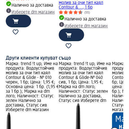
молив за очи тип каял
Налично за доставка
Contour &..., 1 бр
Изберете dm магазин
(55)
Налично за доставка
Изберете dm магазин
Други клиенти купуват също
Марка: trend !t up; Име на
Марка: trend !t up; Име на
Марка: t
продукта: Водоустойчив
продукта: Водоустойчив
продукт
молив за очи тип каял
молив за очи тип каял
молив за
Contour & Glide - № 010
Contour & Glide-№ 040
Contour 
черен, 1 бр; Цена: 1,95 €;
сив, 1 бр; Цена: 1,95 €;
бр; Цена
Основна цена: 1 бр. (1,95 €
Марка на dm лого;
цена: 1 б
за 1 бр.); Марка на dm
Наличност: Статус зелен
бр.); Ма
лого; Наличност: Статус
Налично за доставка,
Налично
зелен Налично за
Статус сив Изберете dm
Налично
доставка, Статус сив
Статус 
Изберете dm магазин
магазин