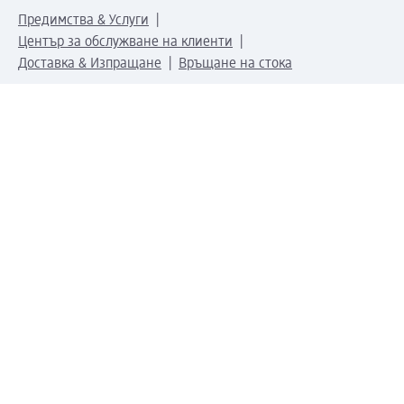
Предимства & Услуги
Център за обслужване на клиенти
Доставка & Изпращане
Връщане на стока
За dm концерна
За нас
Нашата отговорност
Работа в dm
Преса
Маршрут до Централен офис
dm Централен склад
Продуктов свят
dm Свят
Сертификати