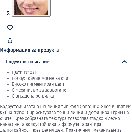
Информация за продукта
Продуктово описание
Цвят: № 031
Водоустойчив молив за очи
Високо пигментиран цвят
С механизъм за завъртане
С вградена острилка
Водоустойчивата очна линия тип каял Contour & Glide в цвят №
031 на trend !t up осигурява точни линии и дефиниран грим на
очите. Кремообразната текстура позволява гладко и лесно
нанасяне, а водоустойчивата формула гарантира
дълготрайност през целия ден. Практичният механизъм за