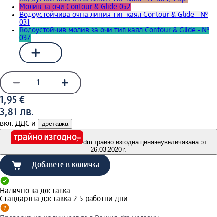
Молив за очи Contour & Glidе 052
Водоустойчива очна линия тип каял Contour & Glide - №
031
Водоустойчив молив за очи тип каял Contour & Glide - №
037
1,95 €
3,81 лв.
вкл. ДДС и
доставка
dm трайно изгодна цена
неувеличавана от
26.03.2020 г.
Добавете в количка
Налично за доставка
Стандартна доставка 2-5 работни дни