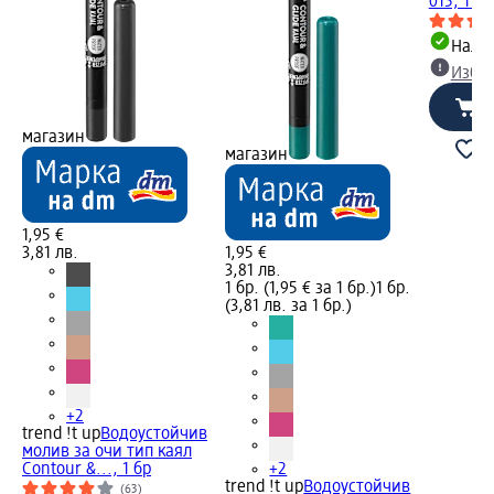
015, 1 бр
Налич
Избе
магазин
магазин
1,95 €
3,81 лв.
1,95 €
3,81 лв.
1 бр. (1,95 € за 1 бр.)
1 бр.
(3,81 лв. за 1 бр.)
+2
trend !t up
Водоустойчив
молив за очи тип каял
Contour &..., 1 бр
+2
trend !t up
Водоустойчив
(63)