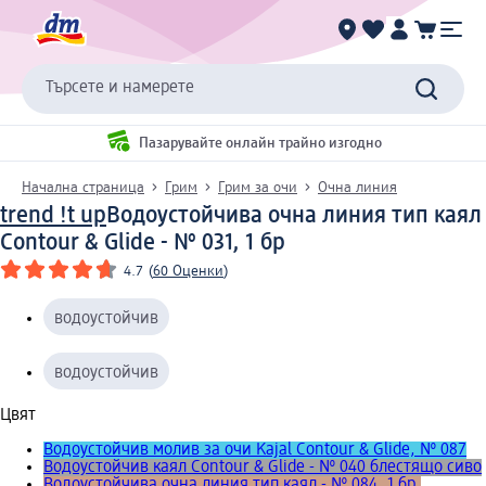
Търсете и намерете
Пазарувайте онлайн трайно изгодно
Начална страница
Грим
Грим за очи
Очна линия
trend !t up
Водоустойчива очна линия тип каял
Contour & Glide - № 031, 1 бр
4.7
(
60 Оценки
)
водоустойчив
водоустойчив
Цвят
Водоустойчив молив за очи Kajal Contour & Glide, № 087
Водоустойчив каял Contour & Glide - № 040 блестящо сиво
Водоустойчива очна линия тип каял - № 084, 1 бр.