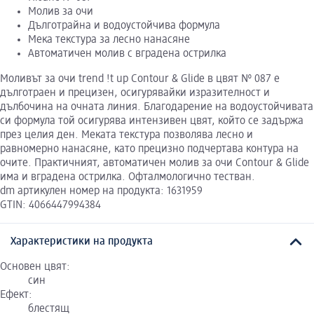
Молив за очи
Дълготрайна и водоустойчива формула
Мека текстура за лесно нанасяне
Автоматичен молив с вградена острилка
Моливът за очи trend !t up Contour & Glide в цвят № 087 е
дълготраен и прецизен, осигурявайки изразителност и
дълбочина на очната линия. Благодарение на водоустойчивата
си формула той осигурява интензивен цвят, който се задържа
през целия ден. Меката текстура позволява лесно и
равномерно нанасяне, като прецизно подчертава контура на
очите. Практичният, автоматичен молив за очи Contour & Glide
има и вградена острилка. Офталмологично тестван.
dm артикулен номер на продукта: 1631959
GTIN: 4066447994384
Характеристики на продукта
Основен цвят:
син
Ефект:
блестящ