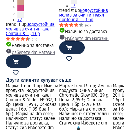
+2
trend !t up
Водоустойчив
молив за очи тип каял
+2
Contour &..., 1 бр
trend !t up
Водоустойчив
(63)
молив за очи тип каял
Налично за доставка
Contour &..., 1 бр
Изберете dm магазин
(55)
Налично за доставка
Изберете dm магазин
Други клиенти купуват също
Марка: trend !t up; Име на
Марка: trend !t up; Име на
Марка: 
продукта: Водоустойчив
продукта: Очна линия
продукт
молив за очи тип каял
Chromatic Glow 030, 29 g;
20H Ultra
Contour & Glide - № 037, 1
Цена: 2,95 €; Основна
1 бр; Цен
бр; Цена: 1,95 €; Основна
цена: 1 бр. (2,95 € за 1
Основна 
цена: 1 бр. (1,95 € за 1
бр.); Марка на dm лого;
за 1 бр.
бр.); Марка на dm лого;
Наличност: Статус зелен
лого; На
Наличност: Статус зелен
Налично за доставка,
зелен Н
Налично за доставка,
Статус сив Изберете dm
доставка
Статус сив Изберете dm
Изберет