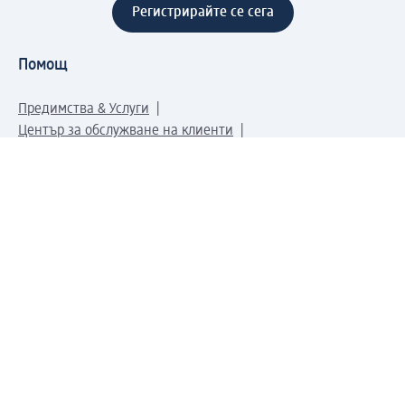
Регистрирайте се сега
Помощ
Предимства & Услуги
Център за обслужване на клиенти
Доставка & Изпращане
Връщане на стока
За dm концерна
За нас
Нашата отговорност
Работа в dm
Преса
Маршрут до Централен офис
dm Централен склад
Продуктов свят
dm Свят