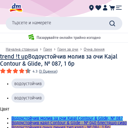
Търсете и намерете
Пазарувайте онлайн трайно изгодно
Начална страница
Грим
Грим за очи
Очна линия
trend !t up
Водоустойчив молив за очи Kajal
Contour & Glide, № 087, 1 бр
4.3
(
3 Оценки
)
водоустойчив
водоустойчив
Цвят
Водоустойчив молив за очи Kajal Contour & Glide, № 087
Водоустойчив каял Contour & Glide - № 040 блестящо сиво
Водоустойчива очна линия тип каял - № 084, 1 бр.