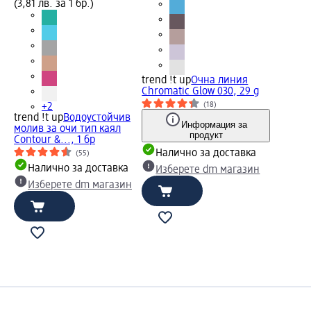
(3,81 лв. за 1 бр.)
trend !t up
Очна линия
Chromatic Glow 030, 29 g
(18)
+2
trend !t up
Водоустойчив
Информация за
молив за очи тип каял
продукт
Contour &..., 1 бр
Налично за доставка
(55)
Налично за доставка
Изберете dm магазин
Изберете dm магазин