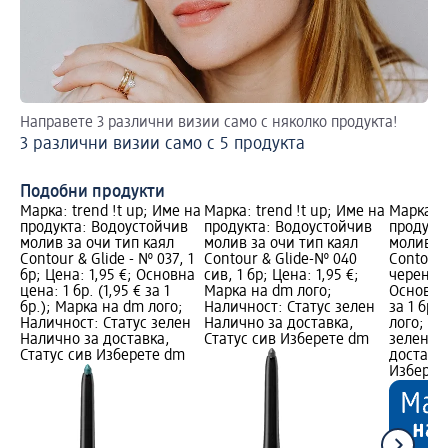
Направете 3 различни визии само с няколко продукта!
Съ
3 различни визии само с 5 продукта
Ля
Подобни продукти
Марка: trend !t up; Име на
Марка: trend !t up; Име на
Марка: t
продукта: Водоустойчив
продукта: Водоустойчив
продукт
молив за очи тип каял
молив за очи тип каял
молив за
Contour & Glide - № 037, 1
Contour & Glide-№ 040
Contour 
бр; Цена: 1,95 €; Основна
сив, 1 бр; Цена: 1,95 €;
черен, 1
цена: 1 бр. (1,95 € за 1
Марка на dm лого;
Основна 
бр.); Марка на dm лого;
Наличност: Статус зелен
за 1 бр.
Наличност: Статус зелен
Налично за доставка,
лого; На
Налично за доставка,
Статус сив Изберете dm
зелен Н
Статус сив Изберете dm
доставка
Изберет