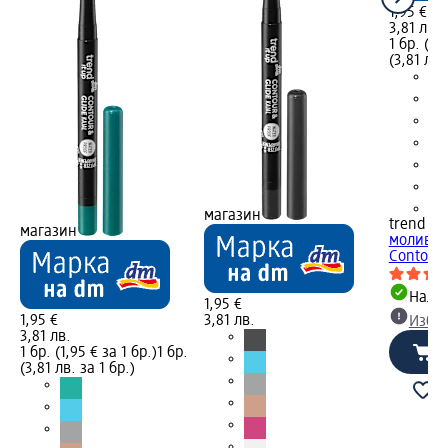
1,95 €
3,81 лв.
1 бр. (1,
(3,81 лв.
+2
магазин
trend !t 
магазин
молив за
Contour &
Налич
1,95 €
1,95 €
3,81 лв.
Избе
3,81 лв.
1 бр. (1,95 € за 1 бр.)
1 бр.
(3,81 лв. за 1 бр.)