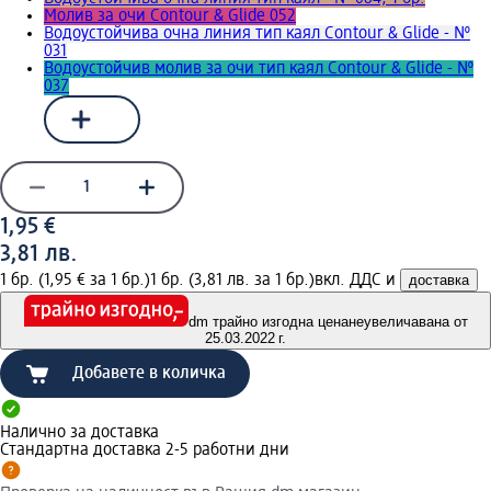
Молив за очи Contour & Glidе 052
Водоустойчива очна линия тип каял Contour & Glide - №
031
Водоустойчив молив за очи тип каял Contour & Glide - №
037
1,95 €
3,81 лв.
1 бр. (1,95 € за 1 бр.)
1 бр. (3,81 лв. за 1 бр.)
вкл. ДДС и
доставка
dm трайно изгодна цена
неувеличавана от
25.03.2022 г.
Добавете в количка
Налично за доставка
Стандартна доставка 2-5 работни дни