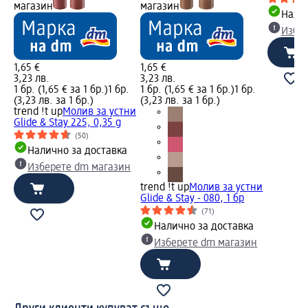
магазин
магазин
Налич
Избе
1,65 €
1,65 €
3,23 лв.
3,23 лв.
1 бр. (1,65 € за 1 бр.)
1 бр.
1 бр. (1,65 € за 1 бр.)
1 бр.
(3,23 лв. за 1 бр.)
(3,23 лв. за 1 бр.)
trend !t up
Молив за устни
Glide & Stay 225, 0,35 g
(50)
Налично за доставка
Изберете dm магазин
trend !t up
Молив за устни
Glide & Stay - 080, 1 бр
(71)
Налично за доставка
Изберете dm магазин