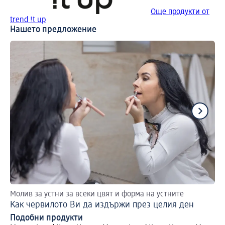
Още продукти от
trend !t up
Нашето предложение
Молив за устни за всеки цвят и форма на устните
Ви
Как червилото Ви да издържи през целия ден
Яг
Подобни продукти