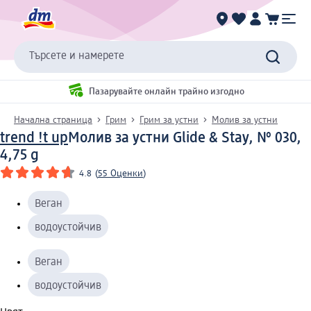
Търсете и намерете
Пазарувайте онлайн трайно изгодно
Начална страница
Грим
Грим за устни
Молив за устни
trend !t up
Молив за устни Glide & Stay, № 030,
4,75 g
4.8
(
55 Оценки
)
Веган
водоустойчив
Веган
водоустойчив