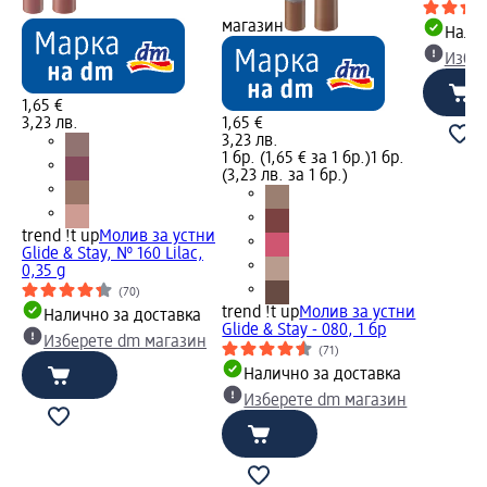
магазин
Налич
Избе
1,65 €
3,23 лв.
1,65 €
3,23 лв.
1 бр. (1,65 € за 1 бр.)
1 бр.
(3,23 лв. за 1 бр.)
trend !t up
Молив за устни
Glide & Stay, № 160 Lilac,
0,35 g
(70)
trend !t up
Молив за устни
Налично за доставка
Glide & Stay - 080, 1 бр
Изберете dm магазин
(71)
Налично за доставка
Изберете dm магазин