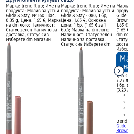
Други клиенти купуват също
Марка: trend !t up; Име на
Марка: trend !t up; Име на
Марка: t
продукта: Молив за устни
продукта: Молив за устни
продукт
Glide & Stay, № 160 Lilac,
Glide & Stay - 080, 1 бр;
Glide an
0,35 g; Цена: 1,65 €; Марка
Цена: 1,65 €; Основна
Brown, 0
на dm лого; Наличност:
цена: 1 бр. (1,65 € за 1
1,65 €; 
Статус зелен Налично за
бр.); Марка на dm лого;
(1,65 € з
доставка, Статус сив
Наличност: Статус зелен
dm лого
Изберете dm магазин
Налично за доставка,
Статус 
Статус сив Изберете dm
доставка
Изберет
1,65 €
3,23 лв.
1 бр. (1,
(3,23 лв.
trend !t 
Glide an
Brown, 0