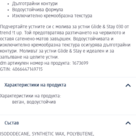
Дълготрайни контури
Водоустойчива формула
Изключително кремообразна текстура
Подчертайте устните си с молива за устни Glide & Stay 030 от
trend !t up. Той предотвратява разтичането на червилото и
оставя сатенено-матов завършек. Водоустойчивата и
изключително кремообразна текстура осигурява дълготрайни
контури. Моливът за устни Glide & Stay е идеален и за
запълване на целите устни.
dm артикулен номер на продукта: 1673699
GTIN: 4066447149715
Характеристики на продукта
Характеристики на продукта:
веган, водоустойчив
Състав
ISODODECANE, SYNTHETIC WAX, POLYBUTENE,