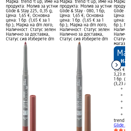
Марка: trend !t up; Име на
Марка: trend !t up; Име на
Марка: t
продукта: Молив за устни
продукта: Молив за устни
продукт
Glide & Stay 225, 0,35 g;
Glide & Stay - 080, 1 бр;
Glide & S
Цена: 1,65 €; Основна
Цена: 1,65 €; Основна
Цена: 1,
цена: 1 бр. (1,65 € за 1
цена: 1 бр. (1,65 € за 1
цена: 1 б
бр.); Марка на dm лого;
бр.); Марка на dm лого;
бр.); Ма
Наличност: Статус зелен
Наличност: Статус зелен
Налично
Налично за доставка,
Налично за доставка,
Налично
Статус сив Изберете dm
Статус сив Изберете dm
Статус 
магазин
1,65 €
3,23 лв.
1 бр. (1,
(3,23 лв.
trend !t 
Glide & S