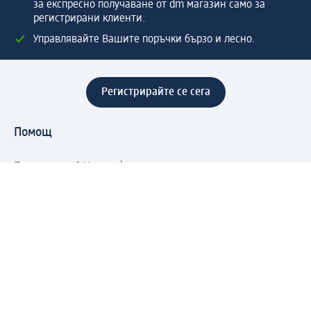
за експресно получаване от dm магазин само за
регистрирани клиенти.
Управлявайте Вашите поръчки бързо и лесно.
Регистрирайте се сега
Помощ
Предимства & Услуги
Център за обслужване на клиенти
Доставка & Изпращане
Връщане на стока
За dm концерна
За нас
Нашата отговорност
Работа в dm
Преса
Маршрут до Централен офис
dm Централен склад
Продуктов свят