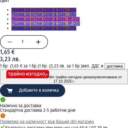
Цвят
Молив за устни Glide & Stay - 094
Молив за устни Glide & Stay - 080
Молив за устни Glide & Stay, № 015
Молив за устни Glide & Stay, № 030
Молив за устни Glide & Stay - 090
1,65 €
3,23 лв.
1 бр. (1,65 € за 1 бр.)
1 бр. (3,23 лв. за 1 бр.)
вкл. ДДС и
доставка
dm трайно изгодна цена
неувеличавана от
17.10.2025 г.
Добавете в количка
Налично за доставка
Стандартна доставка 2-5 работни дни
Проверка на наличност във Вашия dm магазин