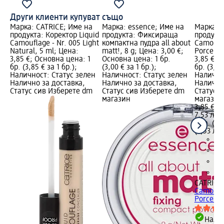
Други клиенти купуват също
Марка: CATRICE; Име на
Марка: essence; Име на
Марка: 
продукта: Коректор Liquid
продукта: Фиксираща
продукта
Camouflage - Nr. 005 Light
компактна пудра all about
Camoufla
Natural, 5 ml; Цена:
matt!, 8 g; Цена: 3,00 €;
Porcella
3,85 €; Основна цена: 1
Основна цена: 1 бр.
3,85 €; 
бр. (3,85 € за 1 бр.);
(3,00 € за 1 бр.);
бр. (3,85
Наличност: Статус зелен
Наличност: Статус зелен
Налично
Налично за доставка,
Налично за доставка,
Налично
Статус сив Изберете dm
Статус сив Изберете dm
Статус 
магазин
магазин
3,85 €
7,53 лв.
1 бр. (3,
(7,53 лв.
CATRICE
Camoufla
Porcellai
Налич