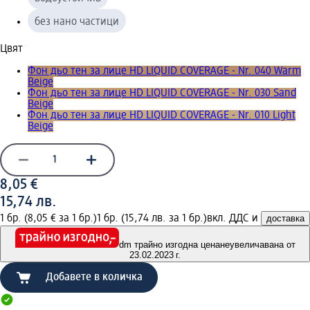
без нано частици
Цвят
Фон дьо тен за лице HD LIQUID COVERAGE - Nr. 040 Warm
Beige
Фон дьо тен за лице HD LIQUID COVERAGE - Nr. 030 Sand
Beige
Фон дьо тен за лице HD LIQUID COVERAGE - Nr. 010 Light
Beige
8,05 €
15,74 лв.
1 бр. (8,05 € за 1 бр.)
1 бр. (15,74 лв. за 1 бр.)
вкл. ДДС и
доставка
dm трайно изгодна цена
неувеличавана от
23.02.2023 г.
Добавете в количка