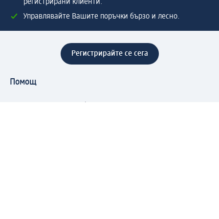
регистрирани клиенти.
Управлявайте Вашите поръчки бързо и лесно.
Регистрирайте се сега
Помощ
Предимства & Услуги
Център за обслужване на клиенти
Доставка & Изпращане
Връщане на стока
За dm концерна
За нас
Нашата отговорност
Работа в dm
Преса
Маршрут до Централен офис
dm Централен склад
Продуктов свят