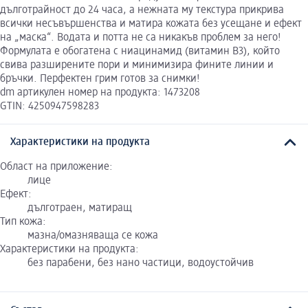
дълготрайност до 24 часа, а нежната му текстура прикрива
всички несъвършенства и матира кожата без усещане и ефект
на „маска“. Водата и потта не са никакъв проблем за него!
Формулата е обогатена с ниацинамид (витамин B3), който
свива разширените пори и минимизира фините линии и
бръчки. Перфектен грим готов за снимки!
dm артикулен номер на продукта: 1473208
GTIN: 4250947598283
Характеристики на продукта
Област на приложение:
лице
Ефект:
дълготраен, матиращ
Тип кожа:
мазна/омазняваща се кожа
Характеристики на продукта:
без парабени, без нано частици, водоустойчив