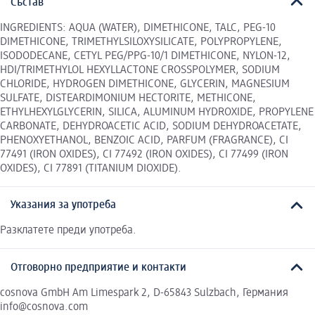
Състав
INGREDIENTS: AQUA (WATER), DIMETHICONE, TALC, PEG-10
DIMETHICONE, TRIMETHYLSILOXYSILICATE, POLYPROPYLENE,
ISODODECANE, CETYL PEG/PPG-10/1 DIMETHICONE, NYLON-12,
HDI/TRIMETHYLOL HEXYLLACTONE CROSSPOLYMER, SODIUM
CHLORIDE, HYDROGEN DIMETHICONE, GLYCERIN, MAGNESIUM
SULFATE, DISTEARDIMONIUM HECTORITE, METHICONE,
ETHYLHEXYLGLYCERIN, SILICA, ALUMINUM HYDROXIDE, PROPYLENE
CARBONATE, DEHYDROACETIC ACID, SODIUM DEHYDROACETATE,
PHENOXYETHANOL, BENZOIC ACID, PARFUM (FRAGRANCE), CI
77491 (IRON OXIDES), CI 77492 (IRON OXIDES), CI 77499 (IRON
OXIDES), CI 77891 (TITANIUM DIOXIDE).
Указания за употреба
Разклатете преди употреба.
Отговорно предприятие и контакти
cosnova GmbH Am Limespark 2, D-65843 Sulzbach, Германия
info@cosnova.com