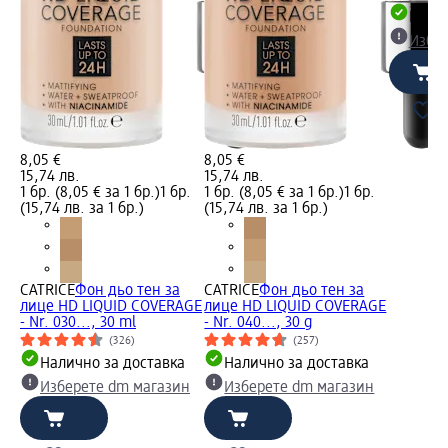
Налич
Избе
8,05 €
8,05 €
15,74 лв.
15,74 лв.
1 бр. (8,05 € за 1 бр.)
1 бр.
1 бр. (8,05 € за 1 бр.)
1 бр.
(15,74 лв. за 1 бр.)
(15,74 лв. за 1 бр.)
CATRICE
Фон дьо тен за
CATRICE
Фон дьо тен за
лице HD LIQUID COVERAGE
лице HD LIQUID COVERAGE
- Nr. 030..., 30 ml
- Nr. 040..., 30 g
(326)
(257)
Налично за доставка
Налично за доставка
Изберете dm магазин
Изберете dm магазин