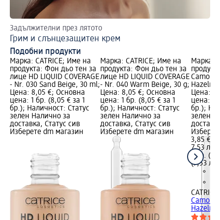
Задължителни през лятото
Съ
Грим и слънцезащитен крем
На
Подобни продукти
Марка: CATRICE; Име на
Марка: CATRICE; Име на
Марка: 
продукта: Фон дьо тен за
продукта: Фон дьо тен за
продукта
лице HD LIQUID COVERAGE
лице HD LIQUID COVERAGE
Camoufla
- Nr. 030 Sand Beige, 30 ml;
- Nr. 040 Warm Beige, 30 g;
Hazelnut
Цена: 8,05 €; Основна
Цена: 8,05 €; Основна
Цена: 3,
цена: 1 бр. (8,05 € за 1
цена: 1 бр. (8,05 € за 1
цена: 1 б
бр.); Наличност: Статус
бр.); Наличност: Статус
бр.); На
зелен Налично за
зелен Налично за
зелен Н
доставка, Статус сив
доставка, Статус сив
доставка
Изберете dm магазин
Изберете dm магазин
Изберет
3,85 €
7,53 лв.
1 бр. (3,
(7,53 лв.
CATRICE
Camoufla
Hazelnut