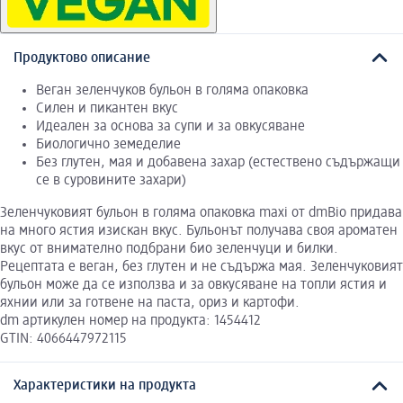
Продуктово описание
Веган зеленчуков бульон в голяма опаковка
Силен и пикантен вкус
Идеален за основа за супи и за овкусяване
Биологично земеделие
Без глутен, мая и добавена захар (естествено съдържащи
се в суровините захари)
Зеленчуковият бульон в голяма опаковка maxi от dmBio придава
на много ястия изискан вкус. Бульонът получава своя ароматен
вкус от внимателно подбрани био зеленчуци и билки.
Рецептата е веган, без глутен и не съдържа мая. Зеленчуковият
бульон може да се използва и за овкусяване на топли ястия и
яхнии или за готвене на паста, ориз и картофи.
dm артикулен номер на продукта: 1454412
GTIN: 4066447972115
Характеристики на продукта