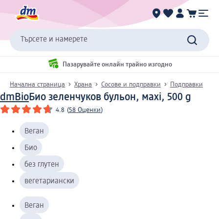
Търсете и намерете
Пазарувайте онлайн трайно изгодно
Начална страница
Храна
Сосове и подправки
Подправки
dmBio
Био зеленчуков бульон, маxi, 500 g
4.8
(
58 Оценки
)
Веган
Био
без глутен
вегетариански
Веган