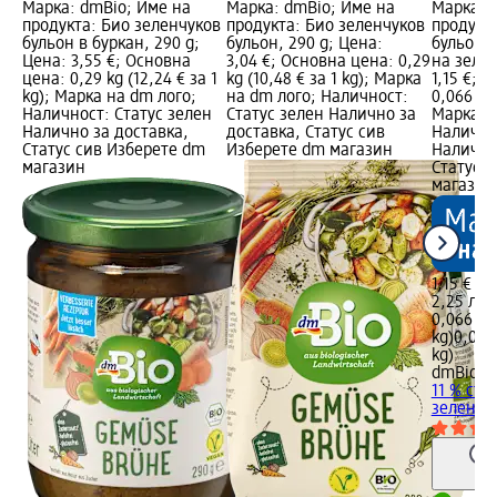
Марка: dmBio; Име на
Марка: dmBio; Име на
Марка: 
продукта: Био зеленчуков
продукта: Био зеленчуков
продукт
бульон в буркан, 290 g;
бульон, 290 g; Цена:
бульон 
Цена: 3,55 €; Основна
3,04 €; Основна цена: 0,29
на зелен
цена: 0,29 kg (12,24 € за 1
kg (10,48 € за 1 kg); Марка
1,15 €; 
kg); Марка на dm лого;
на dm лого; Наличност:
0,066 kg 
Наличност: Статус зелен
Статус зелен Налично за
Марка н
Налично за доставка,
доставка, Статус сив
Налично
Статус сив Изберете dm
Изберете dm магазин
Налично
магазин
Статус 
магазин
1,15 €
2,25 лв.
0,066 kg 
kg)
0,066 
kg)
dmBio
Зе
11 % съ
зеленчуц