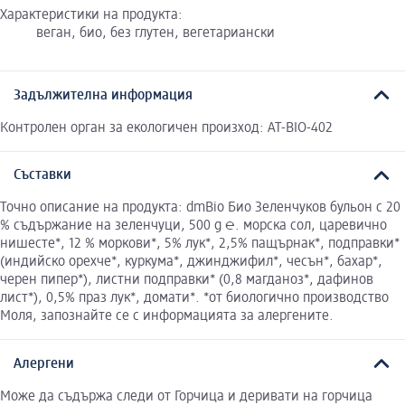
Характеристики на продукта:
веган, био, без глутен, вегетариански
Задължителна информация
Контролен орган за екологичен произход: AT-BIO-402
Съставки
Точно описание на продукта: dmBio Био Зеленчуков бульон с 20
% съдържание на зеленчуци, 500 g ℮. морска сол, царевично
нишесте*, 12 % моркови*, 5% лук*, 2,5% пащърнак*, подправки*
(индийско орехче*, куркума*, джинджифил*, чесън*, бахар*,
черен пипер*), листни подправки* (0,8 магданоз*, дафинов
лист*), 0,5% праз лук*, домати*. *от биологично производство
Моля, запознайте се с информацията за алергените.
Алергени
Може да съдържа следи от Горчица и деривати на горчица