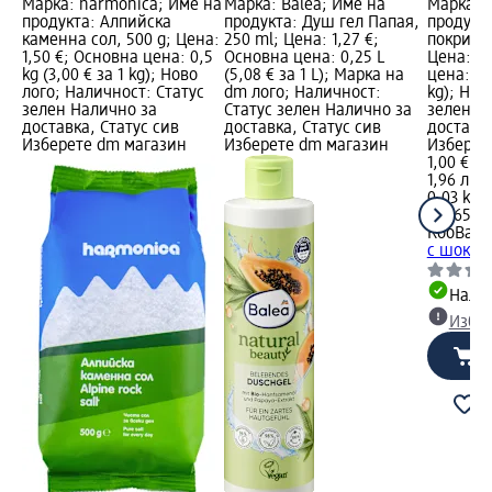
Марка: harmonica; Име на
Марка: Balea; Име на
Марка: 
продукта: Алпийска
продукта: Душ гел Папая,
продукта
каменна сол, 500 g; Цена:
250 ml; Цена: 1,27 €;
покрит с
1,50 €; Основна цена: 0,5
Основна цена: 0,25 L
Цена: 1,
kg (3,00 € за 1 kg); Ново
(5,08 € за 1 L); Марка на
цена: 0,0
лого; Наличност: Статус
dm лого; Наличност:
kg); Нал
зелен Налично за
Статус зелен Налично за
зелен Н
доставка, Статус сив
доставка, Статус сив
доставка
Изберете dm магазин
Изберете dm магазин
Изберет
1,00 €
1,96 лв.
0,03 kg (
kg (65,19
RooBar
К
с шокола
Налич
Избе