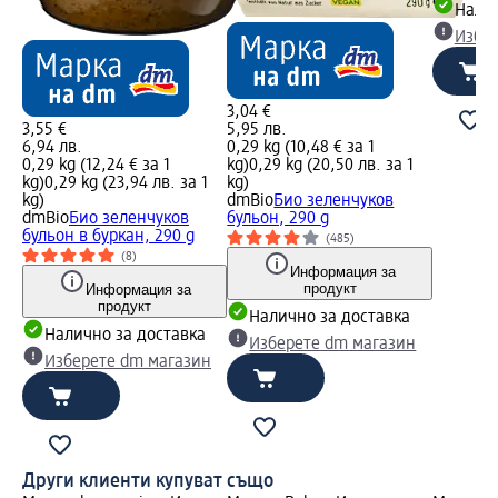
Налич
Избе
3,04 €
3,55 €
5,95 лв.
6,94 лв.
0,29 kg (10,48 € за 1
0,29 kg (12,24 € за 1
kg)
0,29 kg (20,50 лв. за 1
kg)
0,29 kg (23,94 лв. за 1
kg)
kg)
dmBio
Био зеленчуков
dmBio
Био зеленчуков
бульон, 290 g
бульон в буркан, 290 g
(485)
(8)
Информация за
продукт
Информация за
продукт
Налично за доставка
Налично за доставка
Изберете dm магазин
Изберете dm магазин
Други клиенти купуват също