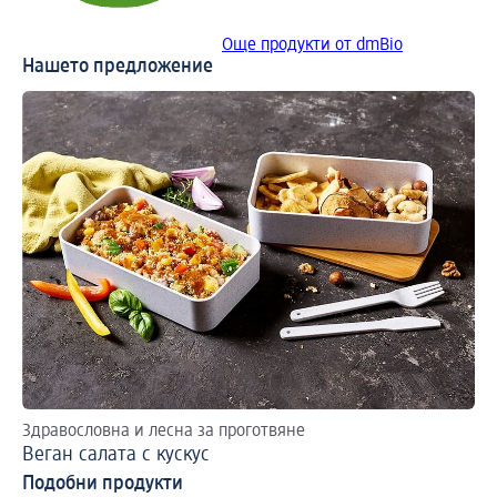
Още продукти от dmBio
Нашето предложение
Здравословна и лесна за проготвяне
Ви
Веган салата с кускус
Ве
Подобни продукти