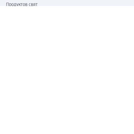
Продуктов свят
dm Свят
Сертификати