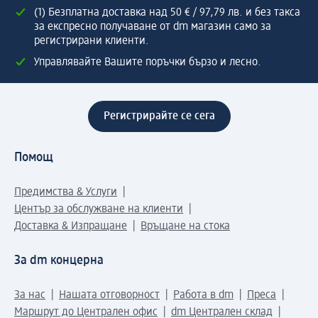
(1) Безплатна доставка над 50 € / 97,79 лв. и без такса
за експресно получаване от dm магазин само за
регистрирани клиенти.
Управлявайте Вашите поръчки бързо и лесно.
Регистрирайте се сега
Помощ
Предимства & Услуги
Център за обслужване на клиенти
Доставка & Изпращане
Връщане на стока
За dm концерна
За нас
Нашата отговорност
Работа в dm
Преса
Маршрут до Централен офис
dm Централен склад