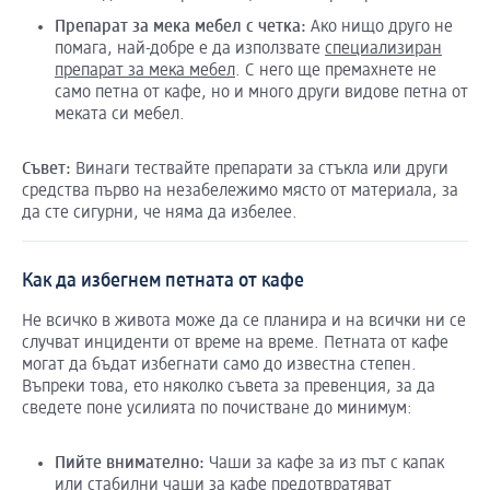
Препарат за мека мебел с четка:
Ако нищо друго не
помага, най-добре е да използвате
специализиран
препарат за мека мебел
. С него ще премахнете не
само петна от кафе, но и много други видове петна от
меката си мебел.
Съвет:
Винаги тествайте препарати за стъкла или други
средства първо на незабележимо място от материала, за
да сте сигурни, че няма да избелее.
Как да избегнем петната от кафе
Не всичко в живота може да се планира и на всички ни се
случват инциденти от време на време. Петната от кафе
могат да бъдат избегнати само до известна степен.
Въпреки това, ето няколко съвета за превенция, за да
сведете поне усилията по почистване до минимум:
Пийте внимателно:
Чаши за кафе за из път с капак
или стабилни чаши за кафе предотвратяват