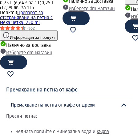
Налично за доставка
И
0,25 L (6,64 € за 1 L)
0,25 L
(12,99 лв. за 1 L)
Изберете dm магазин
Нал
Denkmit
Препарат за
Из
отстраняване на петна с
мека четка, 250 ml
(306)
Информация за продукт
Налично за доставка
Изберете dm магазин
Премахване на петна от кафе
Премахване на петна от кафе от дрехи
Пресни петна:
Веднага попийте с минерална вода и
кърпа
.