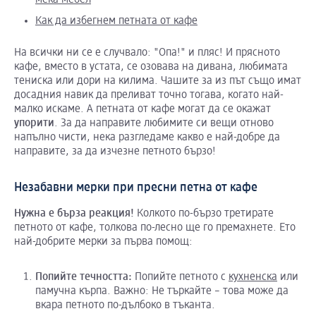
мека мебел
Как да избегнем петната от кафе
На всички ни се е случвало: "Опа!" и пляс! И прясното
кафе, вместо в устата, се озовава на дивана, любимата
тениска или дори на килима. Чашите за из път също имат
досадния навик да преливат точно тогава, когато най-
малко искаме. А петната от кафе могат да се окажат
упорити
. За да направите любимите си вещи отново
напълно чисти, нека разгледаме какво е най-добре да
направите, за да изчезне петното бързо!
Незабавни мерки при пресни петна от кафе
Нужна е бърза реакция!
Колкото по-бързо третирате
петното от кафе, толкова по-лесно ще го премахнете. Ето
най-добрите мерки за първа помощ:
Попийте течността:
Попийте петното с
кухненска
или
памучна кърпа. Важно: Не търкайте – това може да
вкара петното по-дълбоко в тъканта.