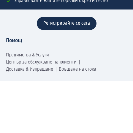
Управлявайте Вашите поръчки бързо и лесно.
Регистрирайте се сега
Помощ
Предимства & Услуги
Център за обслужване на клиенти
Доставка & Изпращане
Връщане на стока
За dm концерна
За нас
Нашата отговорност
Работа в dm
Преса
Маршрут до Централен офис
dm Централен склад
Продуктов свят
dm Свят