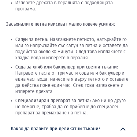
Изперете дрехата в пералнята с подходящата
програма.
Засъхналите петна изискват малко повече усилия:
Сапун за петна:
Навлажнете петното, натъркайте го
или го напръскайте със сапун за петна и оставете да
подейства около 30 минути. След това изплакнете с
хладка вода и изперете в пералня.
Сода за хляб или бакпулвер при светли тъкани:
Направете паста от три части сода или бакпулвер и
една част вода, нанесете я върху петното и оставете
да действа поне един час. След това изплакнете и
изперете дрехата.
Специализиран препарат за петна:
Ако нищо друго
не помогне, трябва да се прибегне до специален
препарат за премахване на петна.
Какво да правите при деликатни тъкани?