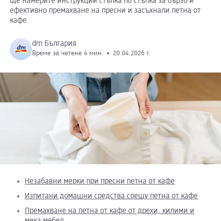
ще намерите инструкции стъпка по стъпка за бързо и
ефективно премахване на пресни и засъхнали петна от
кафе.
dm България
Време за четене 4 мин.
•
20.04.2026 г.
Незабавни мерки при пресни петна от кафе
Изпитани домашни средства срещу петна от кафе
Премахване на петна от кафе от дрехи, килими и