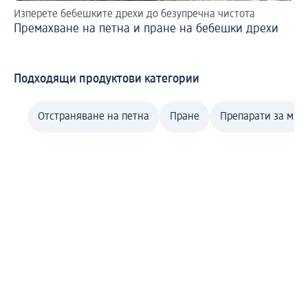
Изперете бебешките дрехи до безупречна чистота
Хи
Премахване на петна и пране на бебешки дрехи
Пр
Подходящи продуктови категории
Отстраняване на петна
Пране
Препарати за мие