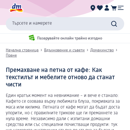
Търсете и намерете
Пазарувайте онлайн трайно изгодно
Начална страница
Вдъхновение и съвети
Домакинство
Пране
Премахване на петна от кафе: Как
текстилът и мебелите отново да станат
чисти
Един кратък момент на невнимание – и вече е станало:
Кафето се озовава върху любимата блуза, покривката за
маса или килима. Петната от кафе могат да бъдат доста
упорити, но с правилните трикове ще ги премахнете за
нула време. Независимо дали с изпитани домашни
средства или със специални почистващи продукти: тук