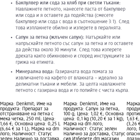
Бакпулвер или сода за хляб при светли тъкани:
Навлажнете петното, нанесете паста от бакпулвер
или сода и я оставете да подейства (смесете
бакпулвер или сода с вода в съотношение 3:1). След
това изплакнете обилно и изперете в пералнята.
Сапун за петна (жлъчен сапун):
Натъркайте или
напръскайте петното със сапун за петна и го оставете
да действа около 30 минути. След това изперете
дрехата както обикновено и според инструкциите за
грижа на етикета.
Минерална вода:
Газираната вода помага за
извличането на кафето от влакната – идеално за
деликатни тъкани и мебели. За целта навлажнете
петното с газирана вода и го попийте с чиста кърпа.
Марка: Denkmit; Име на
Марка: Denkmit; Име на
Марка
продукта: Препарат за
продукта: Сапун за петна,
проду
отстраняване на петна с
100 g; Цена: 1,02 €; Основна
против
мека четка, 250 ml; Цена:
цена: 0,1 kg (10,20 € за 1 kg);
1,63 €
1,66 €; Основна цена: 0,25 L
Марка на dm лого;
(3,26 
(6,64 € за 1 L); Марка на dm
Наличност: Статус зелен
лого;
лого; Наличност: Статус
Налично за доставка, Статус
опасн
зелен Налично за доставка,
сив Изберете dm магазин
дразн