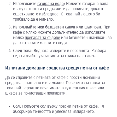
Използвайте
газирана вода
:
Налейте газирана вода
върху петното и продължете да попивате, докато
оцветяването избледнее. С това най-лошото би
трябвало да е минало.
Използвайте мек безцветен
сапун
или
шампоан
:
При
кафе с мляко можете допълнително да използвате
малко
препарат за съдове
или безцветен шампоан, за
да разтворите мазните следи.
След това:
Веднага изперете в пералнята. Разбира
се, спазвайте указанията за грижа на етикета.
Изпитани домашни средства срещу петна от кафе
Да се справите с петната от кафе с прости домашни
средства – напълно е възможно! Повечето съставки за
това най-вероятно вече имате в кухненския шкаф или
шкафа за
почистващи препарати:
Сол:
Поръсете сол върху пресни петна от кафе. Тя
абсорбира течността и улеснява изпирането.