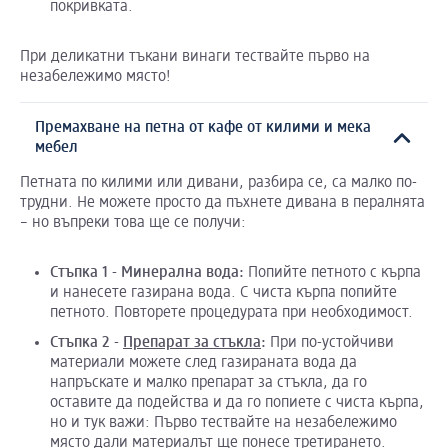
покривката.
При деликатни тъкани винаги тествайте първо на
незабележимо място!
Премахване на петна от кафе от килими и мека
мебел
Петната по килими или дивани, разбира се, са малко по-
трудни. Не можете просто да пъхнете дивана в пералнята
– но въпреки това ще се получи:
Стъпка 1 - Минерална вода:
Попийте петното с кърпа
и нанесете газирана вода. С чиста кърпа попийте
петното. Повторете процедурата при необходимост.
Стъпка 2 -
Препарат за стъкла
:
При по-устойчиви
материали можете след газираната вода да
напръскате и малко препарат за стъкла, да го
оставите да подейства и да го попиете с чиста кърпа,
но и тук важи: Първо тествайте на незабележимо
място дали материалът ще понесе третирането.