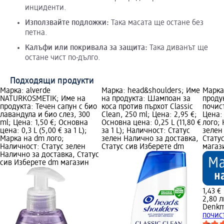
инциденти.
Използвайте подложки:
Така масата ще остане без
петна.
Калъфи или покривала за защита:
Така диванът ще
остане чист по-дълго.
Подходящи продукти
Марка: alverde
Марка: head&shoulders; Име
Марка
NATURKOSMETIK; Име на
на продукта: Шампоан за
проду
продукта: Течен сапун с био
коса против пърхот Classic
почист
лавандула и био слез, 300
Clean, 250 ml; Цена: 2,95 €;
Цена:
ml; Цена: 1,50 €; Основна
Основна цена: 0,25 L (11,80 €
лого;
цена: 0,3 L (5,00 € за 1 L);
за 1 L); Наличност: Статус
зелен
Марка на dm лого;
зелен Налично за доставка,
Стату
Наличност: Статус зелен
Статус сив Изберете dm
магаз
Налично за доставка, Статус
сив Изберете dm магазин
1,43 €
2,80 л
Denkm
почист