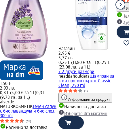
И
Нал
Из
магазин
2,95 €
5,77 лв.
0,25 L (11,80 € за 1 L)
0,25 L
(23,08 лв. за 1 L)
+ 2 други размери
head&shoulders
Шампоан за
коса против пърхот Classic
1,50 €
Clean, 250 ml
2,93 лв.
(1)
0,3 L (5,00 € за 1 L)
0,3 L
(9,78 лв. за 1 L)
Информация за продукт
alverde
NATURKOSMETIK
Течен сапун
Налично за доставка
с био лавандула и био слез,
Изберете dm магазин
300 ml
(61)
Налично за доставка