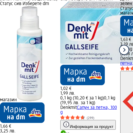
Статус сив Изберете dm
зелен
Стату
магаз
1,63 €
3,19 л
0,5 kg
(6,38 
Denkm
петна,
1,02 €
1,99 лв.
0,1 kg (10,20 € за 1 kg)
0,1 kg
магазин
(19,95 лв. за 1 kg)
Denkmit
Сапун за петна, 100
g
(299)
1,66 €
Информация за продукт
3,25 лв.