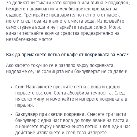
За деликатни тъкани като коприна или вълна е подходящ
безцветен шампоан
или
мек безцветен препарат за
съдове
. Третирайте предварително петното от кафе с
него и след това изплакнете с чиста вода. Използвайте
само студена вода и не търкайте твърде силно. Моля,
винаги тествайте всички средства предварително на
незабележимо място!
Как да премахнете петна от кафе от покривката за маса?
Ако кафето току-що се е разляло върху покривката,
надяваме се, че солницата или бакпулверът не са далеч!
Сол:
Навлажнете пресните петна с вода и щедро
поръсете със сол. Солта абсорбира течността. След
няколко минути изчеткайте и изперете покривката в
пералня.
Бакпулвер при светли покривки:
Смесете три части
бакпулвер с една част вода до получаване на паста и
я нанесете върху навлажненото петно. След един час
действие изплакнете и след това изперете