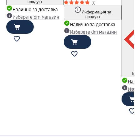
продукт
(1)
Налично за доставка
Информация за
продукт
Изберете dm магазин
Налично за доставка
Изберете dm магазин
Инф
Налич
Избе