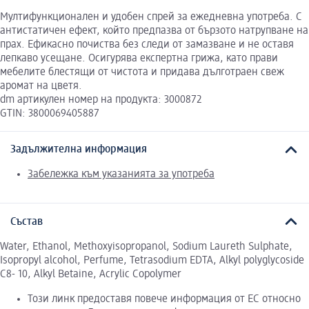
Мултифункционален и удобен спрей за ежедневна употреба. С
антистатичен ефект, който предпазва от бързото натрупване на
прах. Ефикасно почиства без следи от замазване и не оставя
лепкаво усещане. Осигурява експертна грижа, като прави
мебелите блестящи от чистота и придава дълготраен свеж
аромат на цветя.
dm артикулен номер на продукта: 3000872
GTIN: 3800069405887
Задължителна информация
Забележка към указанията за употреба
Състав
Water, Ethanol, Methoxyisopropanol, Sodium Laureth Sulphate,
Isopropyl alcohol, Perfume, Tetrasodium EDTA, Alkyl polyglycоside
C8- 10, Alkyl Betaine, Acrylic Copolymer
Този линк предоставя повече информация от ЕС относно