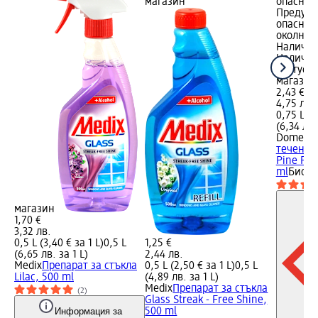
магазин
опасност
Предупр
опасност
околнат
Налично
Налично
Статус 
магазин
2,43 €
4,75 лв.
0,75 L (3
(6,34 лв.
Domesto
течен ге
Pine Fre
ml
Биоци
магазин
1,70 €
3,32 лв.
0,5 L (3,40 € за 1 L)
0,5 L
1,25 €
(6,65 лв. за 1 L)
2,44 лв.
Medix
Препарат за стъкла
0,5 L (2,50 € за 1 L)
0,5 L
Lilac, 500 ml
(4,89 лв. за 1 L)
Medix
Препарат за стъкла
(2)
Glass Streak - Free Shine,
Информация за
500 ml