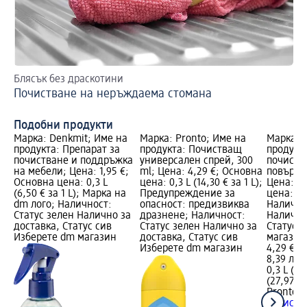
Блясък без драскотини
Ун
Почистване на неръждаема стомана
По
Подобни продукти
Марка: Denkmit; Име на
Марка: Pronto; Име на
Марка: P
продукта: Препарат за
продукта: Почистващ
продукта
почистване и поддръжка
универсален спрей, 300
почиств
на мебели; Цена: 1,95 €;
ml; Цена: 4,29 €; Основна
повърхно
Основна цена: 0,3 L
цена: 0,3 L (14,30 € за 1 L);
Цена: 4,
(6,50 € за 1 L); Марка на
Предупреждение за
цена: 0,3
dm лого; Наличност:
опасност: предизвиква
Налично
Статус зелен Налично за
дразнене; Наличност:
Налично
доставка, Статус сив
Статус зелен Налично за
Статус 
Изберете dm магазин
доставка, Статус сив
магазин
Изберете dm магазин
4,29 €
8,39 лв.
0,3 L (14
(27,97 лв
Pronto
С
почиств