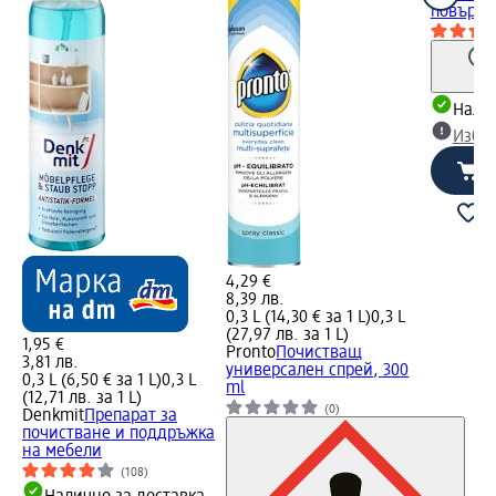
повърхн
Налич
Избе
4,29 €
8,39 лв.
0,3 L (14,30 € за 1 L)
0,3 L
(27,97 лв. за 1 L)
1,95 €
Pronto
Почистващ
3,81 лв.
универсален спрей, 300
0,3 L (6,50 € за 1 L)
0,3 L
ml
(12,71 лв. за 1 L)
(0)
Denkmit
Препарат за
почистване и поддръжка
на мебели
(108)