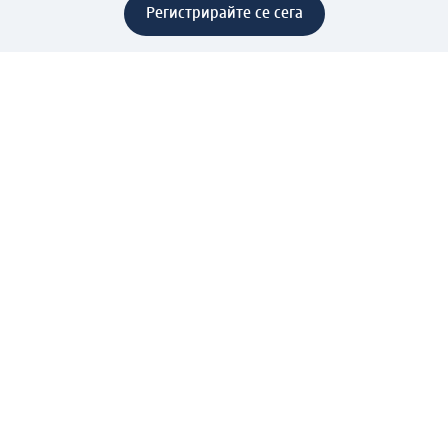
Регистрирайте се сега
Помощ
Предимства & Услуги
Център за обслужване на клиенти
Доставка & Изпращане
Връщане на стока
За dm концерна
За нас
Нашата отговорност
Работа в dm
Преса
Маршрут до Централен офис
dm Централен склад
Продуктов свят
dm Свят