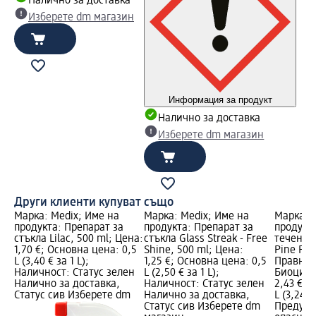
Налично за доставка
Изберете dm магазин
Информация за продукт
Налично за доставка
Изберете dm магазин
Други клиенти купуват също
Марка: Medix; Име на
Марка: Medix; Име на
Марка: 
продукта: Препарат за
продукта: Препарат за
продукт
стъкла Lilac, 500 ml; Цена:
стъкла Glass Streak - Free
течен ге
1,70 €; Основна цена: 0,5
Shine, 500 ml; Цена:
Pine Fre
L (3,40 € за 1 L);
1,25 €; Основна цена: 0,5
Правна 
Наличност: Статус зелен
L (2,50 € за 1 L);
Биоциде
Налично за доставка,
Наличност: Статус зелен
2,43 €; 
Статус сив Изберете dm
Налично за доставка,
L (3,24 € 
Статус сив Изберете dm
Предупр