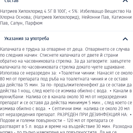
Състав
Натриев Хипохлорид 4.5Г В 100Г; < 5%: Избелващо Вещество На
Хлорна Основа; (Натриев Хипохлорид); Нейонни Пав, Катионни
Пав, Сапун, Парфюм
Указания за употреба
Капачката е трудна за отваряне от деца. Отварянето се случва
по следния начин: Стиснете капачката от двете й страни
обратно на часовниковата стрелка. За да затворите: завъртете
капачката по часовниковата стрелка докато чуете щракване.
Използва се неразреден за: •Тоалетни чинии: Нанасят се около
80 мл от препарата под ръба на тоалетната чиния и се оставя
да действа 15 мин. За по- продължителенефект да се остави да
действа 1 нощ, след което се измива обилно с вода. • Канали в
кухни/бани: Налива се в канала около 30 мл от неразредения
препарат и се оставя да действа минимум 5 мин., след което се
измива обилно с вода. • Септични ями: налива се около 20 мл
от неразредения препарат. РАЗРЕДЕН ПРИ ДЕЗИНФЕКЦИЯ НА: •
Подове и големи повърхности – 120 мл от препарата се
разтварят в 5 л. вода и време на въздействие 30 мин. Разходна
норма - до пълно намокряне на повърхностите. Да не се