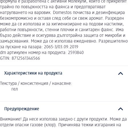
формула е разработена с активни молекули, които се прикрепят
трайно по повърхността на фаянса и предотвратяват
натрупването на варовик. Domestos почиства и дезинфекцира
безкомпромисно и оставя след себе си свеж аромат. Разреден
може да се използва и за хигиенизиране на подови настилки,
работни повърхности, стенни плочки и санитарен фаянс. Има
бързо действие и осигурява дълготрайна защита от микроби и
замърсявания. Може да се използва ежедневно. Разрешително
за пускане на пазара: 2065-3/03.09.2019
dm артикулен номер на продукта: 2593840
GTIN: 8712561346566
Характеристики на продукта
Текстура / консистенция / нанасяне:
гел
Предупреждение
Внимание! Да несе използва заедно с други продукти. Може да
отдели опасни газове (хлор). Причинява тежки изгарания на