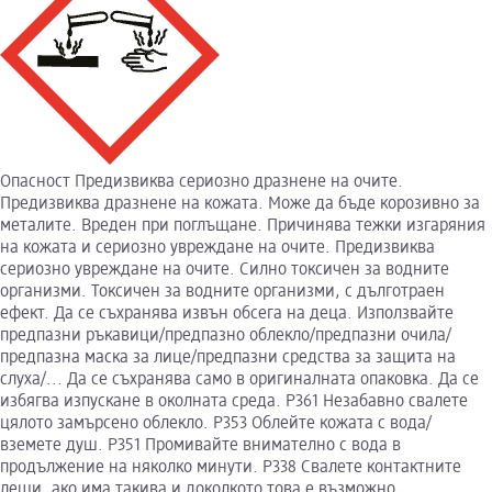
Опасност Предизвиква сериозно дразнене на очите.
Предизвиква дразнене на кожата. Може да бъде корозивно за
металите. Вреден при поглъщане. Причинява тежки изгаряния
на кожата и сериозно увреждане на очите. Предизвиква
сериозно увреждане на очите. Силно токсичен за водните
организми. Токсичен за водните организми, с дълготраен
ефект. Да се съхранява извън обсега на деца. Използвайте
предпазни ръкавици/предпазно облекло/предпазни очила/
предпазна маска за лице/предпазни средства за защита на
слуха/... Да се съхранява само в оригиналната опаковка. Да се
избягва изпускане в околната среда. P361 Незабавно свалете
цялото замърсено облекло. P353 Облейте кожата с вода/
вземете душ. P351 Промивайте внимателно с вода в
продължение на няколко минути. P338 Свалете контактните
лещи, ако има такива и доколкото това е възможно.