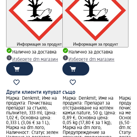
Информация за продукт
Информация за продукт
Налично за доставка
Налично за доставка
Изберете dm магазин
Изберете dm магазин
Други клиенти купуват също
на
Марка: Denkmit; Име на
Марка: Denkmit; Име на
Марка: 
продукта: Почистващ
продукта: Препарат за
продукт
,
препарат за стъкло,
отстраняване на котлен
почиств
ия:
пълнител, 333 ml; Цена:
камък nature, 50 g; Цена:
на мебел
а:
1,02 €; Основна цена:
0,89 €; Основна цена:
Основна 
,75
0,333 L (3,06 € за 1 L);
0,05 kg (17,80 € за 1 kg);
(6,50 € 
Марка на dm лого;
Марка на dm лого;
dm лого
н
Наличност: Статус зелен
Предупреждение за
Статус 