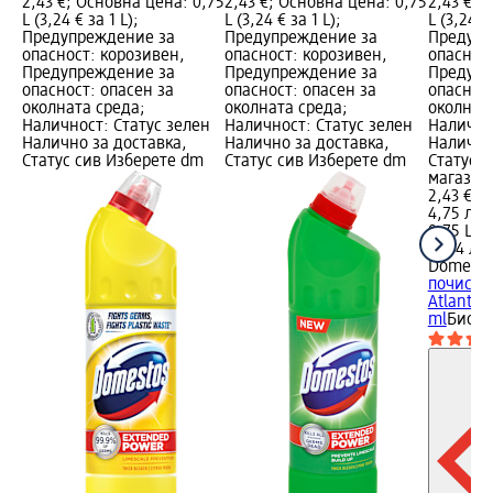
2,43 €; Основна цена: 0,75
2,43 €; Основна цена: 0,75
2,43 €; 
L (3,24 € за 1 L);
L (3,24 € за 1 L);
L (3,24 € 
Предупреждение за
Предупреждение за
Предупр
опасност: корозивен,
опасност: корозивен,
опасност
Предупреждение за
Предупреждение за
Предупр
опасност: опасен за
опасност: опасен за
опасност
околната среда;
околната среда;
околнат
Наличност: Статус зелен
Наличност: Статус зелен
Налично
Налично за доставка,
Налично за доставка,
Налично
Статус сив Изберете dm
Статус сив Изберете dm
Статус 
магазин
2,43 €
4,75 лв.
0,75 L (3
(6,34 лв.
Domesto
почиств
Atlantic
ml
Биоци