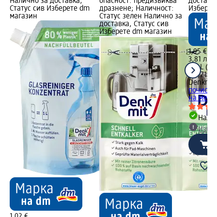
Налично за доставка,
опасност: предизвиква
доставка
m
Статус сив Изберете dm
дразнене; Наличност:
Изберет
магазин
Статус зелен Налично за
доставка, Статус сив
Изберете dm магазин
 L
1,95 €
3,81 лв.
,
0,3 L (6,
кт
(12,71 лв
Denkmit
почиств
на мебе
а
Налич
н
Избе
1,02 €