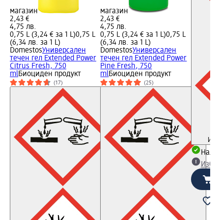
магазин
магазин
2,43 €
2,43 €
4,75 лв.
4,75 лв.
0,75 L (3,24 € за 1 L)
0,75 L
0,75 L (3,24 € за 1 L)
0,75 L
(6,34 лв. за 1 L)
(6,34 лв. за 1 L)
Domestos
Универсален
Domestos
Универсален
течен гел Extended Power
течен гел Extended Power
Citrus Fresh, 750
Pine Fresh, 750
ml
Биоциден продукт
ml
Биоциден продукт
(17)
(25)
Инф
Налич
Избе