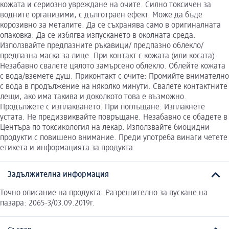
кожата и сериозно увреждане на очите. Силно токсичен за
водните организими, с дълготраен ефект. Може да бъде
корозивно за металите. Да се съхранява само в оригиналната
опаковка. Да се избягва изпускането в околната среда.
Използвайте предпазните ръкавици/ предпазно облекло/
предпазна маска за лице. При контакт с кожата (или косата):
Незабавно свалете цялото замърсено облекло. Облейте кожата
с вода/вземете душ. Приконтакт с очите: Промийте внимателно
с вода в продължение на няколко минути. Свалете контактните
лещи, ако има такива и доколкото това е възможно.
Продължете с изплакването. При поглъщане: Изплакнете
устата. Не предизвиквайте повръщане. Незабавно се обадете в
Центъра по токсикология на лекар. Използвайте биоцидни
продукти с повишено внимание. Преди употреба винаги четете
етикета и информацията за продукта.
Задължителна информация
Точно описание на продукта: Разрешително за пускане на
пазара: 2065-3/03.09.2019г.