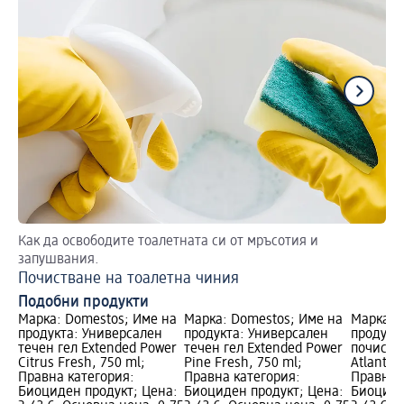
Как да освободите тоалетната си от мръсотия и
На
запушвания.
Пл
Почистване на тоалетна чиния
Подобни продукти
Марка: Domestos; Име на
Марка: Domestos; Име на
Марка: 
продукта: Универсален
продукта: Универсален
продукт
течен гел Extended Power
течен гел Extended Power
почиств
Citrus Fresh, 750 ml;
Pine Fresh, 750 ml;
Atlantic
Правна категория:
Правна категория:
Правна 
Биоциден продукт; Цена:
Биоциден продукт; Цена:
Биоциде