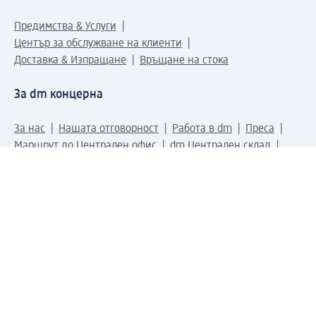
Предимства & Услуги
Център за обслужване на клиенти
Доставка & Изпращане
Връщане на стока
За dm концерна
За нас
Нашата отговорност
Работа в dm
Преса
Маршрут до Централен офис
dm Централен склад
Продуктов свят
dm Свят
Сертификати