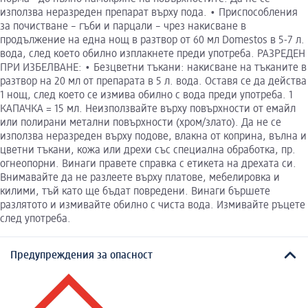
използва неразреден препарат върху пода. • Приспособления
за почистване – гъби и парцали – чрез накисване в
продължение на една нощ в разтвор от 60 мл Domestos в 5-7 л.
вода, след което обилно изплакнете преди употреба. РАЗРЕДЕН
ПРИ ИЗБЕЛВАНЕ: • Безцветни тъкани: накисване на тъканите в
разтвор на 20 мл от препарата в 5 л. вода. Оставя се да действа
1 нощ, след което се измива обилно с вода преди употреба. 1
КАПАЧКА = 15 мл. Неизползвайте върху повърхности от емайл
или полирани метални повърхности (хром/злато). Да не се
използва неразреден върху подове, влакна от коприна, вълна и
цветни тъкани, кожа или дрехи със специална обработка, пр.
огнеопорни. Винаги правете справка с етикета на дрехата си.
Внимавайте да не разлеете върху платове, мебелировка и
килими, тъй като ще бъдат повредени. Винаги бършете
разлятото и измивайте обилно с чиста вода. Измивайте ръцете
след употреба.
Предупреждения за опасност