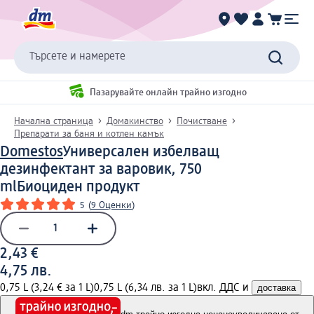
Търсете и намерете
Пазарувайте онлайн трайно изгодно
Начална страница
Домакинство
Почистване
Препарати за баня и котлен камък
Domestos
Универсален избелващ
дезинфектант за варовик, 750
ml
Биоциден продукт
5
(
9 Оценки
)
2,43 €
4,75 лв.
0,75 L (3,24 € за 1 L)
0,75 L (6,34 лв. за 1 L)
вкл. ДДС и
доставка