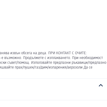
анява извън обсега на деца. ПРИ КОНТАКТ С ОЧИТЕ:
а е възможно. Продължете с изплакването. При необходимост
ински съвет/помощ. Използвайте предпазни ръкавици/предпазно
дишвайте прах/пушек/газ/дим/изпарения/аерозоли Да се