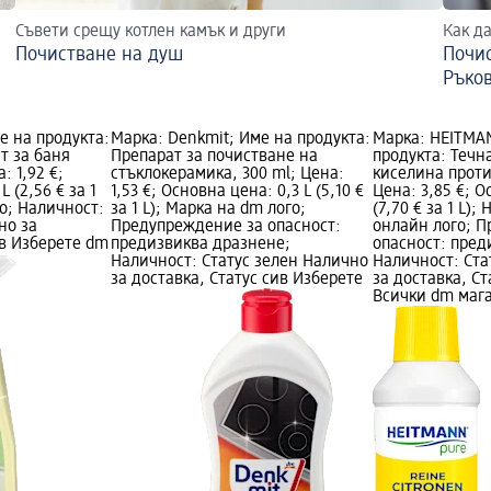
Съвети срещу котлен камък и други
Как д
Почистване на душ
Почис
Ръко
е на продукта:
Марка: Denkmit; Име на продукта:
Марка: HEITMAN
т за баня
Препарат за почистване на
продукта: Течн
: 1,92 €;
стъклокерамика, 300 ml; Цена:
киселина проти
 (2,56 € за 1
1,53 €; Основна цена: 0,3 L (5,10 €
Цена: 3,85 €; О
го; Наличност:
за 1 L); Марка на dm лого;
(7,70 € за 1 L);
но за
Предупреждение за опасност:
онлайн лого; 
ив Изберете dm
предизвиква дразнене;
опасност: пред
Наличност: Статус зелен Налично
Наличност: Ста
за доставка, Статус сив Изберете
за доставка, Ст
Всички dm маг