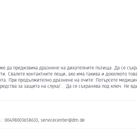
е да предизвика дразнене на дихателните пътища. Да се съхр
и. Свалете контактните лещи, ако има такива и доколкото тов
укта. При продължително дразнене на очите: Потърсете медиц
едства за защита на слуха/... Да се съхранява под ключ. Не в
л.: 00498003658633, servicecenter@dm.de