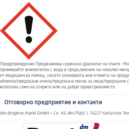
Предупреждение Предизвиква сериозно дразнене на очите. Мож
промивайте внимателно с вода в продължение на няколко минут
от медицинска помощ, носете опаковката или етикета на прод
облекло/предпазни очила/предпазна маска за лице/предпазни ср
използва само на открито или на добре проветривомясто.
Отговорно предприятие и контакти
dm-drogerie markt GmbH + Co. KG dm-Platz 1, 76227 Karlsruhe Те