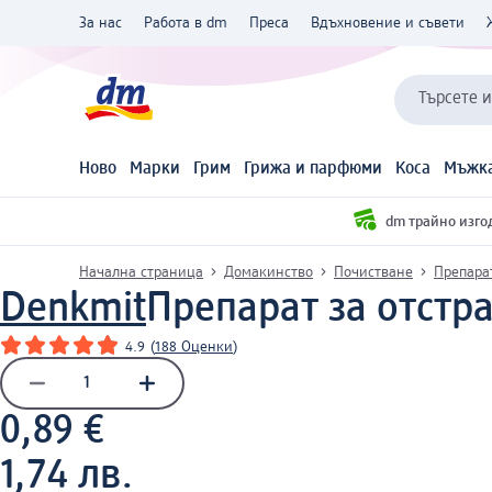
За нас
Работа в dm
Преса
Вдъхновение и съвети
Търсете 
Ново
Марки
Грим
Грижа и парфюми
Коса
Мъжка
dm трайно изго
Начална страница
Домакинство
Почистване
Препара
Denkmit
Препарат за отстра
4.9
(
188 Оценки
)
0,89 €
1,74 лв.