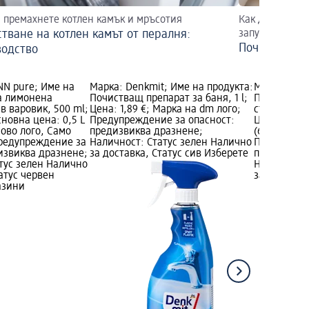
а премахнете котлен камък и мръсотия
Как да освобо
тване на котлен камът от пералня:
запушвания.
Почистване 
водство
N pure; Име на
Марка: Denkmit; Име на продукта:
Марка: Den
а лимонена
Почистващ препарат за баня, 1 l;
Почистващ 
в варовик, 500 ml;
Цена: 1,89 €; Марка на dm лого;
съдомиялни
сновна цена: 0,5 L
Предупреждение за опасност:
Цена: 1,53 
 Ново лого, Само
предизвиква дразнене;
(6,12 € за 
Предупреждение за
Наличност: Статус зелен Налично
Предупрежд
извиква дразнене;
за доставка, Статус сив Изберете
предизвикв
тус зелен Налично
Наличност:
атус червен
за доставка
азини