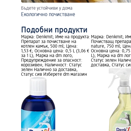
Бъдете устойчиви у дома
Екологично почистване
Подобни продукти
 продукта:
Марка: Denkmit; Име на продукта:
Марка: Denkmit; Им
н камък
Препарат за почистване на
Почистващ препара
53 €;
котлен камък, 500 ml; Цена:
nature, 750 ml; Цена
12 € за 1
1,53 €; Основна цена: 0,5 L (3,06 €
Основна цена: 0,75 L
за 1 L); Марка на dm лого;
L); Марка на dm ло
сност:
Предупреждение за опасност:
Статус зелен Налич
корозивен; Наличност: Статус
доставка, Статус с
ен Налично
зелен Налично за доставка,
 Изберете
Статус сив Изберете dm магазин