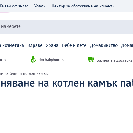
Живей осъзнато
Услуги
Център за обслужване на клиенти
и намерете
 козметика
Здраве
Храна
Бебе и дете
Домакинство
Дома
дно
dm babybonus
Безплатна доставка н
ти за баня и котлен камък
няване на котлен камък nat