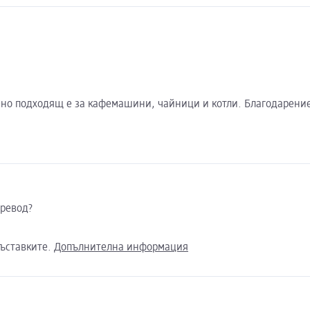
ено подходящ е за кафемашини, чайници и котли. Благодарение
превод?
съставките.
Допълнителна информация