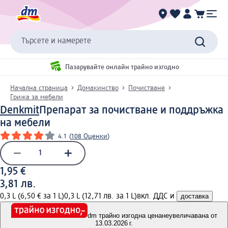
Търсете и намерете
Пазарувайте онлайн трайно изгодно
Начална страница
Домакинство
Почистване
Грижа за мебели
Denkmit
Препарат за почистване и поддръжка
на мебели
4.1
(
108 Оценки
)
1,95 €
3,81 лв.
0,3 L (6,50 € за 1 L)
0,3 L (12,71 лв. за 1 L)
вкл. ДДС и
доставка
dm трайно изгодна цена
неувеличавана от
13.03.2026 г.