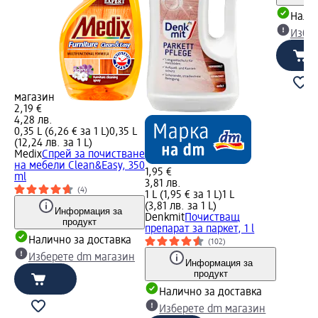
Налич
Избе
магазин
2,19 €
4,28 лв.
0,35 L (6,26 € за 1 L)
0,35 L
(12,24 лв. за 1 L)
Medix
Спрей за почистване
на мебели Clean&Easy, 350
1,95 €
ml
3,81 лв.
(4)
1 L (1,95 € за 1 L)
1 L
(3,81 лв. за 1 L)
Информация за
Denkmit
Почистващ
продукт
препарат за паркет, 1 l
Налично за доставка
(102)
Изберете dm магазин
Информация за
продукт
Налично за доставка
Изберете dm магазин