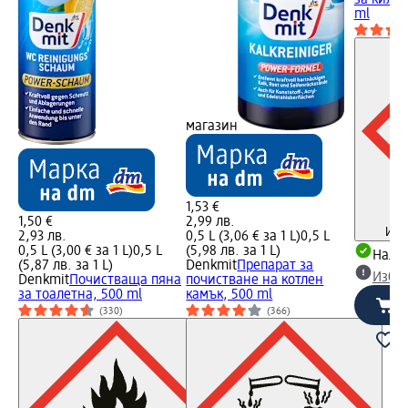
ml
магазин
1,53 €
1,50 €
2,99 лв.
Инф
2,93 лв.
0,5 L (3,06 € за 1 L)
0,5 L
0,5 L (3,00 € за 1 L)
0,5 L
(5,98 лв. за 1 L)
Налич
(5,87 лв. за 1 L)
Denkmit
Препарат за
Избе
Denkmit
Почистваща пяна
почистване на котлен
за тоалетна, 500 ml
камък, 500 ml
(330)
(366)