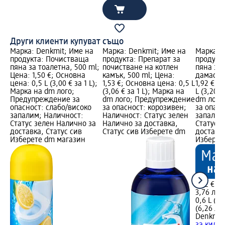
Други клиенти купуват също
Марка: Denkmit; Име на
Марка: Denkmit; Име на
Марка: 
продукта: Почистваща
продукта: Препарат за
продукт
пяна за тоалетна, 500 ml;
почистване на котлен
пяна за
Цена: 1,50 €; Основна
камък, 500 ml; Цена:
дамаски,
цена: 0,5 L (3,00 € за 1 L);
1,53 €; Основна цена: 0,5 L
1,92 €; 
Марка на dm лого;
(3,06 € за 1 L); Марка на
L (3,20 €
Предупреждение за
dm лого; Предупреждение
dm лого
опасност: слабо/високо
за опасност: корозивен;
за опасн
запалим; Наличност:
Наличност: Статус зелен
запалим
Статус зелен Налично за
Налично за доставка,
Статус 
доставка, Статус сив
Статус сив Изберете dm
доставка
Изберете dm магазин
Изберет
1,92 €
3,76 лв.
0,6 L (3,
(6,26 лв.
Denkmit
за кили