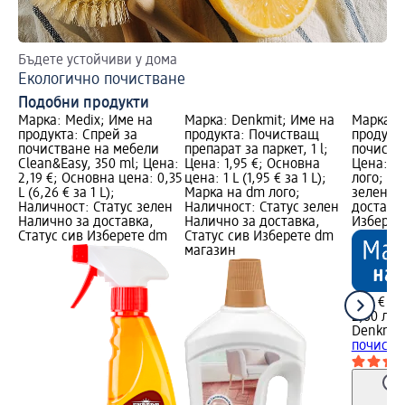
Бъдете устойчиви у дома
За
Екологично почистване
По
Подобни продукти
Марка: Medix; Име на
Марка: Denkmit; Име на
Марка: 
продукта: Спрей за
продукта: Почистващ
продукта
почистване на мебели
препарат за паркет, 1 l;
почиства
Clean&Easy, 350 ml; Цена:
Цена: 1,95 €; Основна
Цена: 1,
2,19 €; Основна цена: 0,35
цена: 1 L (1,95 € за 1 L);
лого; На
L (6,26 € за 1 L);
Марка на dm лого;
зелен Н
Наличност: Статус зелен
Наличност: Статус зелен
доставка
Налично за доставка,
Налично за доставка,
Изберет
Статус сив Изберете dm
Статус сив Изберете dm
магазин
1,43 €
2,80 лв.
Denkmit
почиства