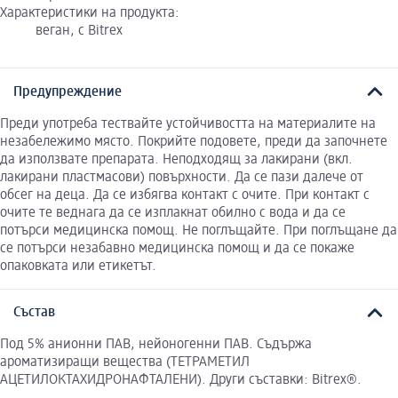
Характеристики на продукта:
веган, с Bitrex
Предупреждение
Преди употреба тествайте устойчивостта на материалите на
незабележимо място. Покрийте подовете, преди да започнете
да използвате препарата. Неподходящ за лакирани (вкл.
лакирани пластмасови) повърхности. Да се пази далече от
обсег на деца. Да се избягва контакт с очите. При контакт с
очите те веднага да се изплакнат обилно с вода и да се
потърси медицинска помощ. Не поглъщайте. При поглъщане да
се потърси незабавно медицинска помощ и да се покаже
опаковката или етикетът.
Състав
Под 5% анионни ПАВ, нейоногенни ПАВ. Съдържа
ароматизиращи вещества (ТЕТРАМЕТИЛ
АЦЕТИЛОКТАХИДРОНАФТАЛЕНИ). Други съставки: Bitrex®.