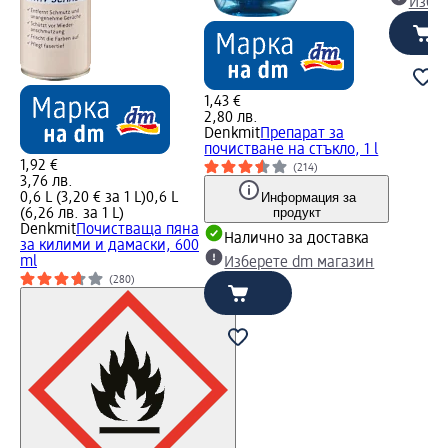
Избе
1,43 €
2,80 лв.
Denkmit
Препарат за
почистване на стъкло, 1 l
1,92 €
(214)
3,76 лв.
0,6 L (3,20 € за 1 L)
0,6 L
Информация за
продукт
(6,26 лв. за 1 L)
Denkmit
Почистваща пяна
Налично за доставка
за килими и дамаски, 600
ml
Изберете dm магазин
(280)