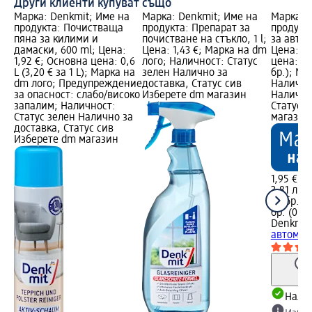
Други клиенти купуват също
Марка: Denkmit; Име на
Марка: Denkmit; Име на
Марка: 
продукта: Почистваща
продукта: Препарат за
продукт
пяна за килими и
почистване на стъкло, 1 l;
за автом
дамаски, 600 ml; Цена:
Цена: 1,43 €; Марка на dm
Цена: 1,
1,92 €; Основна цена: 0,6
лого; Наличност: Статус
цена: 20 
L (3,20 € за 1 L); Марка на
зелен Налично за
бр.); Ма
dm лого; Предупреждение
доставка, Статус сив
Налично
за опасност: слабо/високо
Изберете dm магазин
Налично
запалим; Наличност:
Статус 
Статус зелен Налично за
магазин
доставка, Статус сив
Изберете dm магазин
1,95 €
3,81 лв.
20 бр. (0
бр. (0,20
Denkmit
автомоб
Налич