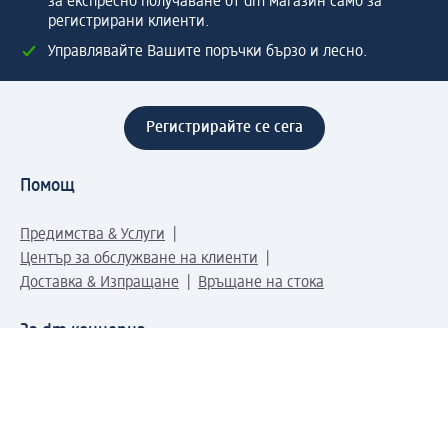
за експресно получаване от dm магазин само за
регистрирани клиенти.
Управлявайте Вашите поръчки бързо и лесно.
Регистрирайте се сега
Помощ
Предимства & Услуги
Център за обслужване на клиенти
Доставка & Изпращане
Връщане на стока
За dm концерна
За нас
Нашата отговорност
Работа в dm
Преса
Маршрут до Централен офис
dm Централен склад
Продуктов свят