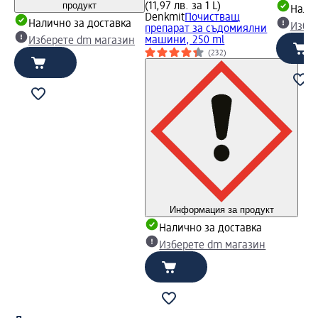
продукт
(11,97 лв. за 1 L)
Налич
Denkmit
Почистващ
Налично за доставка
Избе
препарат за съдомиялни
машини, 250 ml
Изберете dm магазин
(232)
Информация за продукт
Налично за доставка
Изберете dm магазин