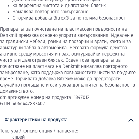
За перфектна чистота и дълготраен блясък
Намалява повторното замърсяване
С горчива добавка Bitrex® за по-голяма безопасност
Препаратът за почистване на пластмасови повърхности на
Denkmit премахва основно упорити замърсявания. Идеален е
за градински мебели, рамки на прозорци и врати, както и за
арматурни табла в автомобила. Неговата формула действа
активно срещу мръсотия и прах, осигурявайки перфектна
чистота и дълготраен блясък. Освен това препаратът за
почистване на пластмаса на Denkmit намалява повторното
замърсяване, като поддържа повърхностите чисти за по-дълго
време. Горчивата добавка Bitrex® може да предотврати
случайно поглъщане и осигурява допълнителна безопасност в
домакинството.
dm артикулен номер на продукта: 1347012
GTIN: 4066447887402
Характеристики на продукта
Текстура / консистенция / нанасяне:
спрей