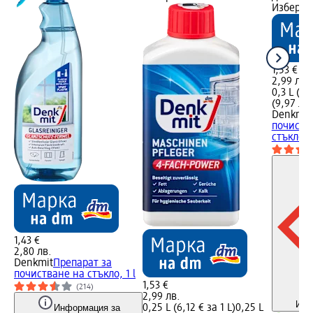
Изберет
1,53 €
2,99 лв.
0,3 L (5,1
(9,97 лв.
Denkmit
почиств
стъклок
1,43 €
2,80 лв.
Denkmit
Препарат за
почистване на стъкло, 1 l
1,53 €
(214)
2,99 лв.
Инф
Информация за
0,25 L (6,12 € за 1 L)
0,25 L