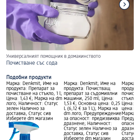
Универсалният помощник в домакинството
На
Почистване със сода
Пл
Подобни продукти
Марка: Denkmit; Име на
Марка: Denkmit; Име на
Марка: 
продукта: Препарат за
продукта: Почистващ
продукта
почистване на стъкло, 1 l;
препарат за съдомиялни
почиств
Цена: 1,43 €; Марка на dm
машини, 250 ml; Цена:
стъклоке
лого; Наличност: Статус
1,53 €; Основна цена: 0,25
Цена: 1,
зелен Налично за
L (6,12 € за 1 L); Марка на
цена: 0,3
доставка, Статус сив
dm лого; Предупреждение
Марка н
Изберете dm магазин
за опасност: предизвиква
Предупр
дразнене; Наличност:
опаснос
Статус зелен Налично за
дразнен
доставка, Статус сив
Статус 
Изберете dm магазин
доставка