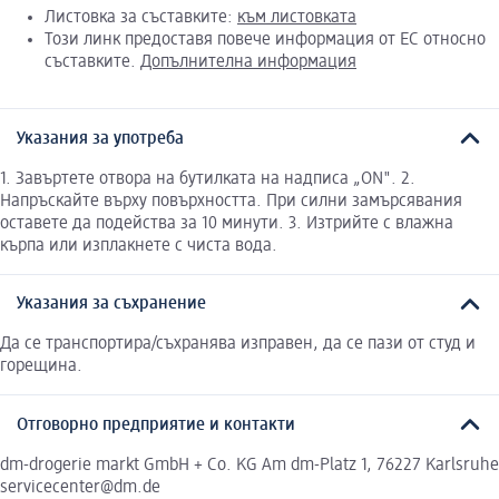
Листовка за съставките:
към листовката
Този линк предоставя повече информация от ЕС относно
съставките.
Допълнителна информация
Указания за употреба
1. Завъртете отвора на бутилката на надписа „ON". 2.
Напръскайте върху повърхността. При силни замърсявания
оставете да подейства за 10 минути. 3. Изтрийте с влажна
кърпа или изплакнете с чиста вода.
Указания за съхранение
Да се транспортира/съхранява изправен, да се пази от студ и
горещина.
Отговорно предприятие и контакти
dm-drogerie markt GmbH + Co. KG Am dm-Platz 1, 76227 Karlsruhe
servicecenter@dm.de