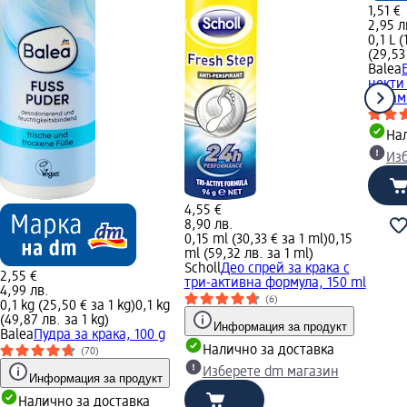
1,51 €
2,95 л
0,1 L (
(29,53
Balea
нокти
витам
Нал
Из
4,55 €
8,90 лв.
0,15 ml (30,33 € за 1 ml)
0,15
ml (59,32 лв. за 1 ml)
Scholl
Део спрей за крака с
2,55 €
три-активна формула, 150 ml
4,99 лв.
(6)
0,1 kg (25,50 € за 1 kg)
0,1 kg
(49,87 лв. за 1 kg)
Информация за продукт
Balea
Пудра за крака, 100 g
Налично за доставка
(70)
Изберете dm магазин
Информация за продукт
Налично за доставка