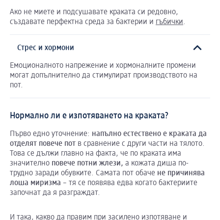
Ако не миете и подсушавате краката си редовно,
създавате перфектна среда за бактерии и
гъбички
.
Стрес и хормони
Емоционалното напрежение и хормоналните промени
могат допълнително да стимулират производството на
пот.
Нормално ли е изпотяването на краката?
Първо едно уточнение:
напълно
естествено
е
краката
да
отделят
повече
пот
в сравнение с други части на тялото.
Това се дължи главно на факта, че по краката има
значително
повече
потни
жлези
,
а кожата диша по-
трудно заради обувките. Самата пот обаче
не
причинява
лоша
миризма
– тя се появява едва когато бактериите
започнат да я разграждат.
И така, какво да правим при засилено изпотяване и