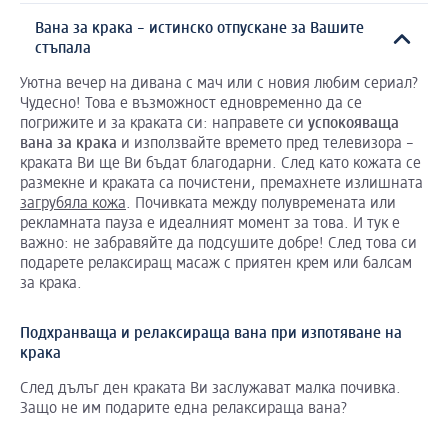
Вана за крака – истинско отпускане за Вашите
стъпала
Уютна вечер на дивана с мач или с новия любим сериал?
Чудесно! Това е възможност едновременно да се
погрижите и за краката си: направете си
успокояваща
вана
за
крака
и използвайте времето пред телевизора –
краката Ви ще Ви бъдат благодарни. След като кожата се
размекне и краката са почистени, премахнете излишната
загрубяла кожа
. Почивката между полувремената или
рекламната пауза е идеалният момент за това. И тук е
важно: не забравяйте да подсушите добре! След това си
подарете релаксиращ масаж с приятен крем или балсам
за крака.
Подхранваща и релаксираща вана при изпотяване на
крака
След дълъг ден краката Ви заслужават малка почивка.
Защо не им подарите една релаксираща вана?