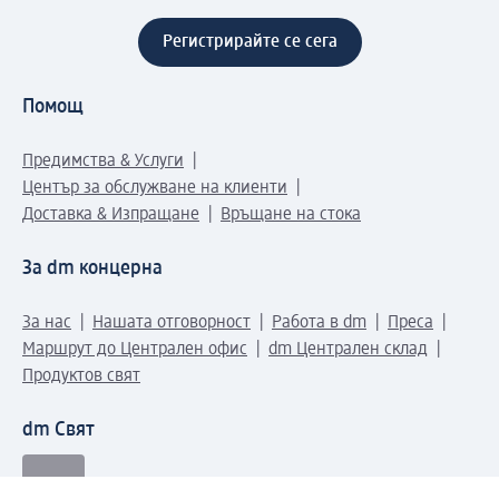
Регистрирайте се сега
Помощ
Предимства & Услуги
Център за обслужване на клиенти
Доставка & Изпращане
Връщане на стока
За dm концерна
За нас
Нашата отговорност
Работа в dm
Преса
Маршрут до Централен офис
dm Централен склад
Продуктов свят
dm Свят