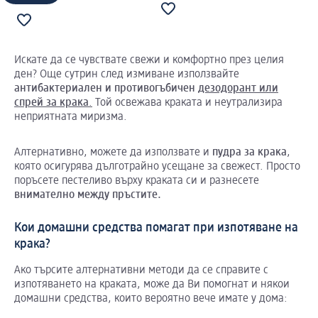
Искате да се чувствате свежи и комфортно през целия
ден? Още сутрин след измиване използвайте
антибактериален
и
противогъбичен
дезодорант или
спрей за крака
.
Той освежава краката и неутрализира
неприятната миризма.
Алтернативно, можете да използвате и
пудра
за
крака
,
която осигурява дълготрайно усещане за свежест. Просто
поръсете пестеливо върху краката си и разнесете
внимателно
между
пръстите
.
Кои домашни средства помагат при изпотяване на
крака?
Ако търсите алтернативни методи да се справите с
изпотяването на краката, може да Ви помогнат и някои
домашни средства, които вероятно вече имате у дома: