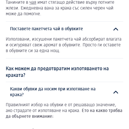
Танините в
чая
имат стягащо действие върху потните
жлези. Ежедневна вана за крака със силен черен чай
може да помогне.
Поставете пакетчета чай в обувките
Използвани, изсушени пакетчета чай абсорбират влагата
и осигуряват свеж аромат в обувките. Просто ги оставете
в обувките си за една нощ.
Как можем да предотвратим изпотяването на
краката?
Какви обувки да носим при изпотяване на
крака?
Правилният избор на обувки е от решаващо значение,
ако страдате от изпотяване на крака.
Ето
на
какво
трябва
да
обърнете
внимание
: