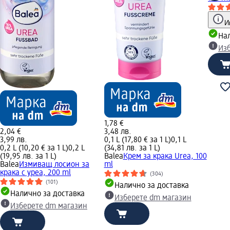
И
Нал
Из
1,78 €
2,04 €
3,48 лв.
3,99 лв.
0,1 L (17,80 € за 1 L)
0,1 L
0,2 L (10,20 € за 1 L)
0,2 L
(34,81 лв. за 1 L)
(19,95 лв. за 1 L)
Balea
Крем за крака Urea, 100
Balea
Измиващ лосион за
ml
крака с уреа, 200 ml
(304)
(101)
Налично за доставка
Налично за доставка
Изберете dm магазин
Изберете dm магазин