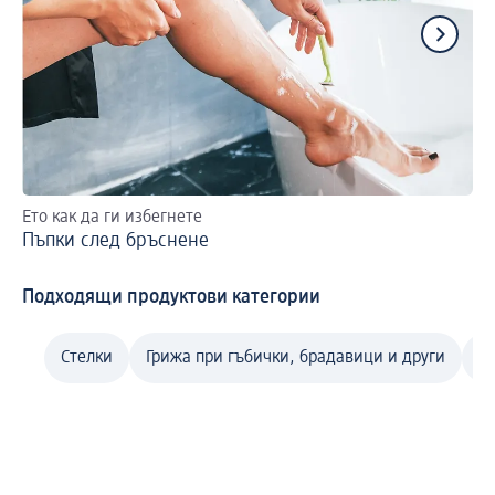
Ето как да ги избегнете
Гр
Пъпки след бръснене
Пъ
Подходящи продуктови категории
Стелки
Грижа при гъбички, брадавици и други
П