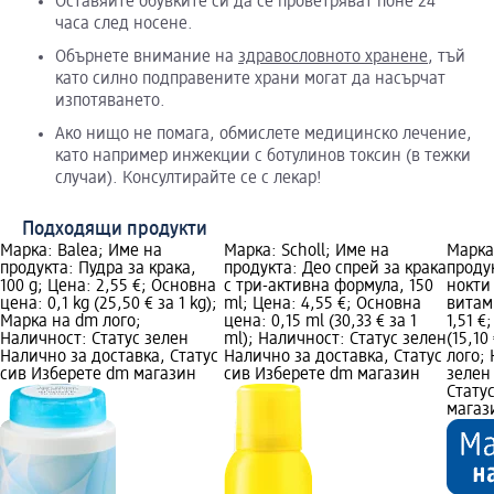
Оставяйте обувките си да се проветряват поне 24
часа след носене.
Обърнете внимание на
здравословното хранене
, тъй
като силно подправените храни могат да насърчат
изпотяването.
Ако нищо не помага, обмислете медицинско лечение,
като например инжекции с ботулинов токсин (в тежки
случаи). Консултирайте се с лекар!
Подходящи продукти
Марка: Balea; Име на
Марка: Scholl; Име на
Марка
продукта: Пудра за крака,
продукта: Део спрей за крака
проду
100 g; Цена: 2,55 €; Основна
с три-активна формула, 150
нокти
цена: 0,1 kg (25,50 € за 1 kg);
ml; Цена: 4,55 €; Основна
витам
Марка на dm лого;
цена: 0,15 ml (30,33 € за 1
1,51 €
Наличност: Статус зелен
ml); Наличност: Статус зелен
(15,10
Налично за доставка, Статус
Налично за доставка, Статус
лого;
сив Изберете dm магазин
сив Изберете dm магазин
зелен
Стату
магаз