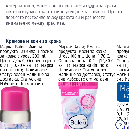
Алтернативно, можете да използвате и
пудра
за
крака
,
която осигурява дълготрайно усещане за свежест. Просто
поръсете пестеливо върху краката си и разнесете
внимателно
между
пръстите
.
Кремове и вани за крака
Марка: Balea; Име на
Марка: Balea; Име на
Марка
продукта: Измиващ лосион
продукта: Крем за крака
проду
за крака с уреа, 200 ml;
Urea, 100 ml; Цена: 1,78 €;
крака,
Цена: 2,04 €; Основна цена:
Основна цена: 0,1 L (17,80 €
Основн
0,2 L (10,20 € за 1 L); Марка
за 1 L); Марка на dm лого;
за 1 L
на dm лого; Наличност:
Наличност: Статус зелен
Налич
Статус зелен Налично за
Налично за доставка, Статус
Налич
доставка, Статус сив
сив Изберете dm магазин
сив И
Изберете dm магазин
2,02 €
3,95 л
0,1 L (
(39,51 
Balea
100 m