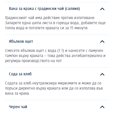
Вана за крака с градински чай (салвия)
Градинският чай има действие против изпотяване.
Запарете една шепа листа в гореща вода, добавете още
топла вода и потопете краката си за 15 минути.
Ябълков оцет
Смесете ябълков оцет с вода (1:1) и нанесете с памучен
тампон върху краката – това действа антибактериално и
регулира производството на пот.
Сода за хляб
Содата за хляб неутрализира миризмите и може да се
поръси директно върху краката или да се използва във
вана за крака.
Черен чай