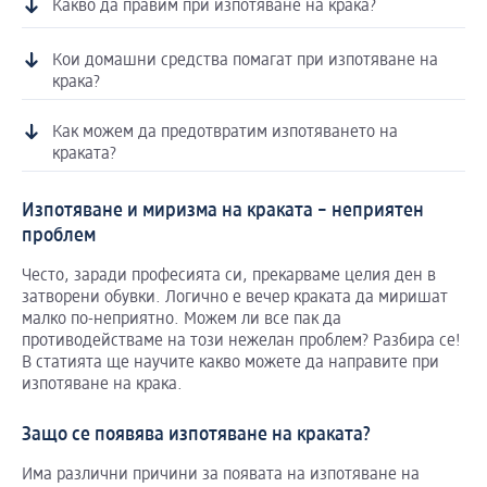
Какво да правим при изпотяване на крака?
Кои домашни средства помагат при изпотяване на
крака?
Как можем да предотвратим изпотяването на
краката?
Изпотяване и миризма на краката – неприятен
проблем
Често, заради професията си, прекарваме целия ден в
затворени обувки. Логично е вечер краката да миришат
малко по-неприятно. Можем ли все пак да
противодействаме на този нежелан проблем? Разбира се!
В статията ще научите какво можете да направите при
изпотяване на крака.
Защо се появява изпотяване на краката?
Има различни причини за появата на изпотяване на