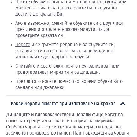
Носете обувки от дишащи материали като кожа или
мрежеста тъкан, за да позволите на въздуха да
достига до краката Ви.
Ако е възможно, сменяйте обувките си с друг чифт
през деня и отделете няколко минути, за да
проветрите краката си.
Перете
и се грижете редовно и за обувките си,
оставяйте ги да се проветряват и периодично
използвайте дезодорант за обувки.
Опитайте и със
стелки
, които неутрализират или
предотвратяват миризми и са дишащи.
През лятото носете по-често отворени обувки като
сандали или джапанки.
Какви чорапи помагат при изпотяване на крака?
Дишащите
и
висококачествени
чорапи
също могат да
помогнат срещу изпотяване и неприятна миризма.
Особено чорапите от синтетични материали водят до
засилено производство на пот. Най-подходящи са
чорапи