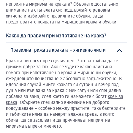
неприятна миризма на краката? Обърнете достатъчно
внимание на стъпалата си: поддържайте
редовна
хигиена
и избирайте правилните обувки, за да
предотвратите появата на миришещи крака и обувки.
Какво да правим при изпотяване на крака?
Правилна грижа за краката – хигиенно чисти
Краката ни носят през целия ден. Затова трябва да се
грижим добре за тях. Ако се чудите какво наистина
помага при изпотяване на крака и миришещи обувки,
ежедневното
почистване
е абсолютно задължително. В
идеалния случай мийте краката си сутрин и вечер под
душа или във
вана
за
крака
с мек сапун или специална
добавка за вана, след което ги намажете с богат
крем за
крака
. Обърнете специално внимание на
доброто
подсушаване
– особено между пръстите: така бактериите
и гъбичките няма да намерят влажна среда, в която
обичат да се заселват и да причиняват неприятна
миризма въпреки миенето.