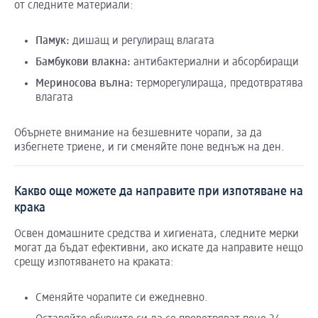
от следните материали:
Памук
:
дишащ и регулиращ влагата
Бамбукови
влакна
:
антибактериални и абсорбиращи
Мериносова
вълна
:
терморегулираща, предотвратява
влагата
Обърнете внимание на безшевните чорапи, за да
избегнете триене, и ги сменяйте поне веднъж на ден.
Какво още можете да направите при изпотяване на
крака
Освен домашните средства и хигиената, следните мерки
могат да бъдат ефективни, ако искате да направите нещо
срещу изпотяването на краката:
Сменяйте чорапите си ежедневно.