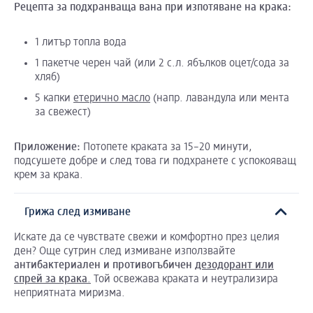
Рецепта
за
подхранваща
вана
при
изпотяване
на
крака
:
1 литър топла вода
1 пакетче черен чай (или 2 с.л. ябълков оцет/сода за
хляб)
5 капки
етерично масло
(напр. лавандула или мента
за свежест)
Приложение
:
Потопете краката за 15–20 минути,
подсушете добре и след това ги подхранете с успокояващ
крем за крака.
Грижа след измиване
Искате да се чувствате свежи и комфортно през целия
ден? Още сутрин след измиване използвайте
антибактериален
и
противогъбичен
дезодорант или
спрей за крака
.
Той освежава краката и неутрализира
неприятната миризма.