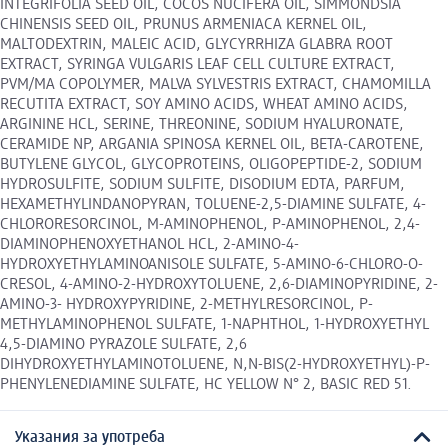
INTEGRIFOLIA SEED OIL, COCOS NUCIFERA OIL, SIMMONDSIA
CHINENSIS SEED OIL, PRUNUS ARMENIACA KERNEL OIL,
MALTODEXTRIN, MALEIC ACID, GLYCYRRHIZA GLABRA ROOT
EXTRACT, SYRINGA VULGARIS LEAF CELL CULTURE EXTRACT,
PVM/MA COPOLYMER, MALVA SYLVESTRIS EXTRACT, CHAMOMILLA
RECUTITA EXTRACT, SOY AMINO ACIDS, WHEAT AMINO ACIDS,
ARGININE HCL, SERINE, THREONINE, SODIUM HYALURONATE,
CERAMIDE NP, ARGANIA SPINOSA KERNEL OIL, BETA-CAROTENE,
BUTYLENE GLYCOL, GLYCOPROTEINS, OLIGOPEPTIDE-2, SODIUM
HYDROSULFITE, SODIUM SULFITE, DISODIUM EDTA, PARFUM,
HEXAMETHYLINDANOPYRAN, TOLUENE-2,5-DIAMINE SULFATE, 4-
CHLORORESORCINOL, M-AMINOPHENOL, P-AMINOPHENOL, 2,4-
DIAMINOPHENOXYETHANOL HCL, 2-AMINO-4-
HYDROXYETHYLAMINOANISOLE SULFATE, 5-AMINO-6-CHLORO-O-
CRESOL, 4-AMINO-2-HYDROXYTOLUENE, 2,6-DIAMINOPYRIDINE, 2-
AMINO-3- HYDROXYPYRIDINE, 2-METHYLRESORCINOL, P-
METHYLAMINOPHENOL SULFATE, 1-NAPHTHOL, 1-HYDROXYETHYL
4,5-DIAMINO PYRAZOLE SULFATE, 2,6
DIHYDROXYETHYLAMINOTOLUENE, N,N-BIS(2-HYDROXYETHYL)-P-
PHENYLENEDIAMINE SULFATE, HC YELLOW N° 2, BASIC RED 51.
Указания за употреба