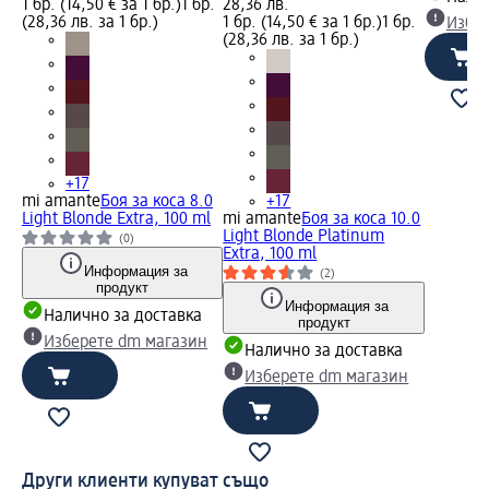
1 бр. (14,50 € за 1 бр.)
1 бр.
28,36 лв.
(28,36 лв. за 1 бр.)
1 бр. (14,50 € за 1 бр.)
1 бр.
Избе
(28,36 лв. за 1 бр.)
+17
mi amante
Боя за коса 8.0
+17
Light Blonde Extra, 100 ml
mi amante
Боя за коса 10.0
Light Blonde Platinum
(0)
Extra, 100 ml
Информация за
(2)
продукт
Информация за
Налично за доставка
продукт
Изберете dm магазин
Налично за доставка
Изберете dm магазин
Други клиенти купуват също