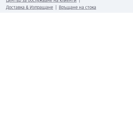
Център за обслужване на клиенти
Доставка & Изпращане
Връщане на стока
За dm концерна
За нас
Нашата отговорност
Работа в dm
Преса
Маршрут до Централен офис
dm Централен склад
Продуктов свят
dm Свят
Сертификати