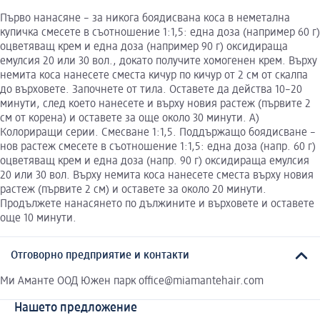
Първо нанасяне – за никога боядисвана коса в неметална
купичка смесете в съотношение 1:1,5: една доза (например 60 г)
оцветяващ крем и една доза (например 90 г) оксидираща
емулсия 20 или 30 вол., докато получите хомогенен крем. Върху
немита коса нанесете сместа кичур по кичур от 2 см от скалпа
до върховете. Започнете от тила. Оставете да действа 10–20
минути, след което нанесете и върху новия растеж (първите 2
см от корена) и оставете за още около 30 минути. A)
Колориращи серии. Смесване 1:1,5. Поддържащо боядисване –
нов растеж смесете в съотношение 1:1,5: една доза (напр. 60 г)
оцветяващ крем и една доза (напр. 90 г) оксидираща емулсия
20 или 30 вол. Върху немита коса нанесете сместа върху новия
растеж (първите 2 см) и оставете за около 20 минути.
Продължете нанасянето по дължините и върховете и оставете
още 10 минути.
Отговорно предприятие и контакти
Ми Аманте ООД Южен парк office@miamantehair.com
Нашето предложение