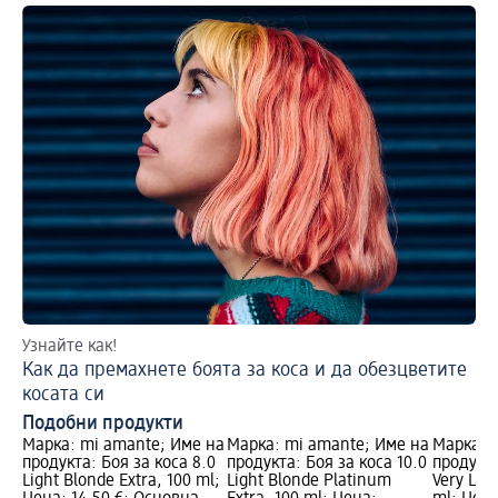
Узнайте как!
По
Как да премахнете боята за коса и да обезцветите
Пр
косата си
Подобни продукти
Марка: mi amante; Име на
Марка: mi amante; Име на
Марка: 
продукта: Боя за коса 8.0
продукта: Боя за коса 10.0
продукта
Light Blonde Extra, 100 ml;
Light Blonde Platinum
Very Ligh