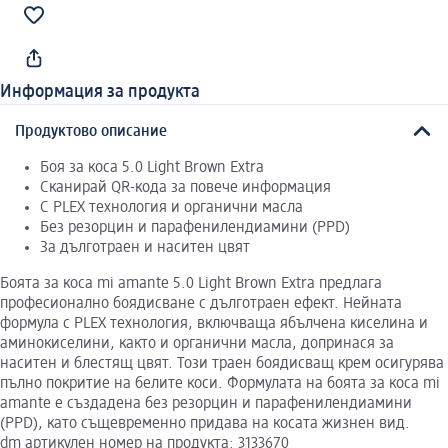
Информация за продукта
Продуктово описание
Боя за коса 5.0 Light Brown Extra
Сканирай QR-кода за повече информация
С PLEX технология и органични масла
Без резорцин и парафенилендиамини (PPD)
За дълготраен и наситен цвят
Боята за коса mi amante 5.0 Light Brown Extra предлага
професионално боядисване с дълготраен ефект. Нейната
формула с PLEX технология, включваща ябълчена киселина и
аминокиселини, както и органични масла, допринася за
наситен и блестящ цвят. Този траен боядисващ крем осигурява
пълно покритие на белите коси. Формулата на боята за коса mi
amante е създадена без резорцин и парафенилендиамини
(PPD), като същевременно придава на косата жизнен вид.
dm артикулен номер на продукта: 3133670