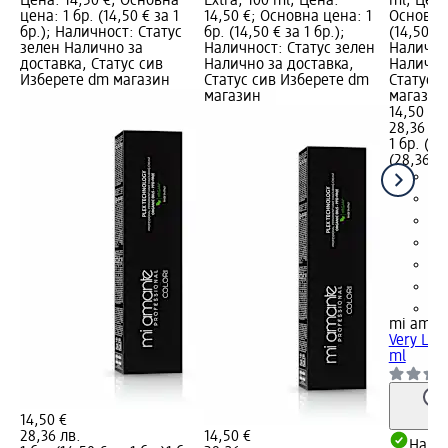
Цена: 14,50 €; Основна
Extra, 100 ml; Цена:
ml; Цена
цена: 1 бр. (14,50 € за 1
14,50 €; Основна цена: 1
Основна 
бр.); Наличност: Статус
бр. (14,50 € за 1 бр.);
(14,50 € 
зелен Налично за
Наличност: Статус зелен
Налично
доставка, Статус сив
Налично за доставка,
Налично
Изберете dm магазин
Статус сив Изберете dm
Статус 
магазин
магазин
14,50 €
28,36 лв
1 бр. (14
(28,36 лв
+1
mi aman
Very Ligh
ml
14,50 €
28,36 лв.
14,50 €
Налич