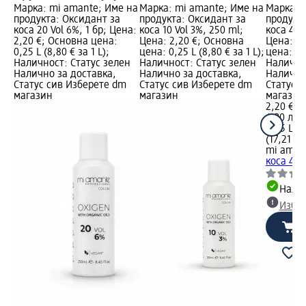
Марка: mi amante; Име на
Марка: mi amante; Име на
Марка: 
продукта: Оксидант за
продукта: Оксидант за
продукт
коса 20 Vol 6%, 1 бр; Цена:
коса 10 Vol 3%, 250 ml;
коса 40 V
2,20 €; Основна цена:
Цена: 2,20 €; Основна
Цена: 2,
0,25 L (8,80 € за 1 L);
цена: 0,25 L (8,80 € за 1 L);
цена: 0,2
Наличност: Статус зелен
Наличност: Статус зелен
Налично
Налично за доставка,
Налично за доставка,
Налично
Статус сив Изберете dm
Статус сив Изберете dm
Статус 
магазин
магазин
магазин
2,20 €
4,30 лв.
0,25 L (8
(17,21 лв
mi aman
коса 40 V
Налич
Избе