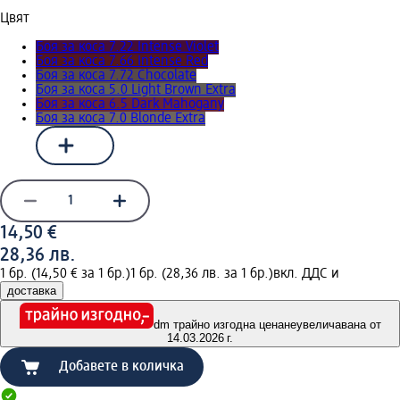
Цвят
Боя за коса 7.22 Intense Violet
Боя за коса 7.66 Intense Red
Боя за коса 7.72 Chocolate
Боя за коса 5.0 Light Brown Extra
Боя за коса 6.5 Dark Mahogany
Боя за коса 7.0 Blonde Extra
14,50 €
28,36 лв.
1 бр. (14,50 € за 1 бр.)
1 бр. (28,36 лв. за 1 бр.)
вкл. ДДС и
доставка
dm трайно изгодна цена
неувеличавана от
14.03.2026 г.
Добавете в количка