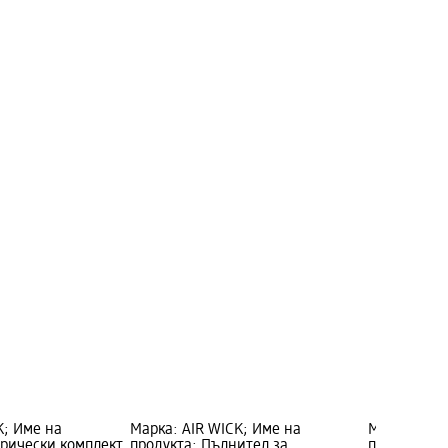
K; Име на
Марка: AIR WICK; Име на
Марка: AIR
трически комплект
продукта: Пълнител за
продукта: 