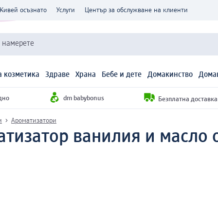
Живей осъзнато
Услуги
Център за обслужване на клиенти
и намерете
 козметика
Здраве
Храна
Бебе и дете
Домакинство
Дома
дно
dm babybonus
Безплатна доставка н
и
Ароматизатори
тизатор ванилия и масло о