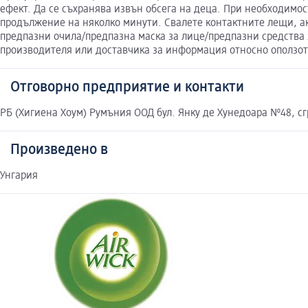
ефект. Да се съхранява извън обсега на деца. При необходимо
продължение на няколко минути. Свалете контактните лещи, ак
предпазни очила/предпазна маска за лице/предпазни средства 
производителя или доставчика за информация относно оползо
Отговорно предприятие и контакти
РБ (Хигиена Хоум) Румъния ООД бул. Янку де Хунедоара №48, сгр
Произведено в
Унгария