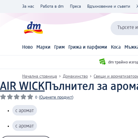
За нас
Работа в dm
Преса
Вдъхновение и съвети
Търсете 
Ново
Марки
Грим
Грижа и парфюми
Коса
Мъжка
dm трайно изго
Начална страница
Домакинство
Свещи и ароматизатор
AIR WICK
Пълнител за арома
0
(
Оценете продукт
)
с аромат
с аромат