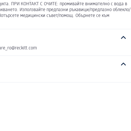
дукта. ПРИ КОНТАКТ С ОЧИТЕ: промивайте внимателно с вода в
акването. Използвайте предпазни ръкавици/предпазно облекло/
 Потърсете медицински съвет/помощ. Обърнете се към
are_ro@reckitt.com