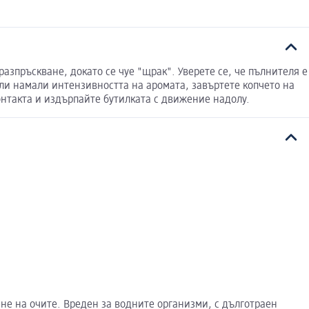
разпръскване, докато се чуе "щрак". Уверете се, че пълнителя е
или намали интензивността на аромата, завъртете копчето на
онтакта и издърпайте бутилката с движение надолу.
е на очите. Вреден за водните организми, с дълготраен