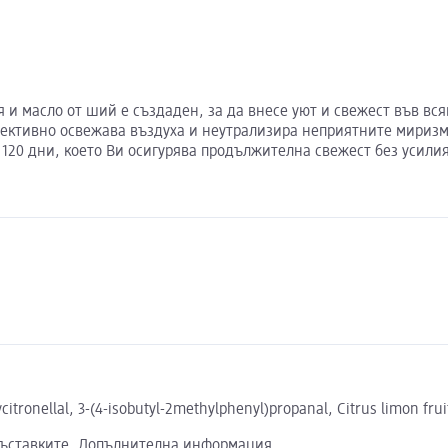
я и масло от ший е създаден, за да внесе уют и свежест във вс
ктивно освежава въздуха и неутрализира неприятните миризми
120 дни, което Ви осигурява продължителна свежест без усилия
xycitronellal, 3-(4-isobutyl-2methylphenyl)propanal, Citrus limon fr
съставките.
Допълнителна информация