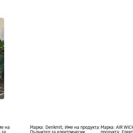
ме на
Марка: Denkmit; Име на продукта:
Марка: AIR WIC
 за
Пълнител за електрически
продукта: Елек