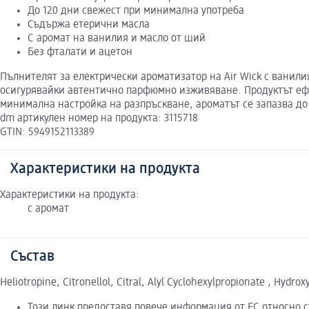
До 120 дни свежест при минимална употреба
Съдържа етерични масла
С аромат на ванилия и масло от ший
Без фталати и ацетон
Пълнителят за електрически ароматизатор на Air Wick с ванили
осигурявайки автентично парфюмно изживяване. Продуктът ефе
минимална настройка на разпръскване, ароматът се запазва до 
dm артикулен номер на продукта: 3115718
GTIN: 5949152113389
Характеристики на продукта
Характеристики на продукта:
с аромат
Състав
Heliotropine, Citronellol, Citral, Alyl Cyclohexylpropionate , Hydro
Този линк предоставя повече информация от ЕС относно 