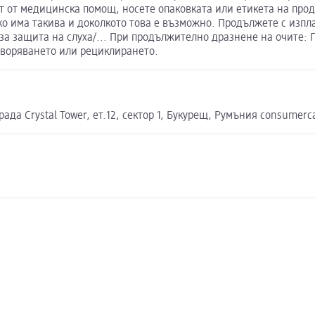
ст от медицинска помощ, носете опаковката или етикета на про
о има такива и доколкото това е възможно. Продължете с изпл
за защита на слуха/... При продължително дразнене на очите:
творяването или рециклирането.
ада Crystal Tower, ет.12, сектор 1, Букурещ, Румъния consumerc