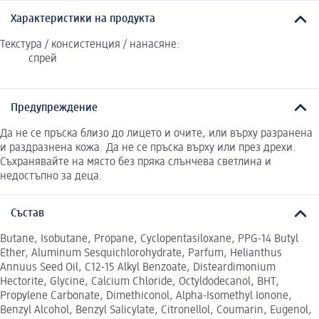
Характеристики на продукта
Текстура / консистенция / нанасяне:
спрей
Предупреждение
Да не се пръска близо до лицето и очите, или върху разранена
и раздразнена кожа. Да не се пръска върху или през дрехи.
Съхранявайте на място без пряка слънчева светлина и
недостъпно за деца.
Състав
Butane, Isobutane, Propane, Cyclopentasiloxane, PPG-14 Butyl
Ether, Aluminum Sesquichlorohydrate, Parfum, Helianthus
Annuus Seed Oil, C12-15 Alkyl Benzoate, Disteardimonium
Hectorite, Glycine, Calcium Chloride, Octyldodecanol, BHT,
Propylene Carbonate, Dimethiconol, Alpha-Isomethyl Ionone,
Benzyl Alcohol, Benzyl Salicylate, Citronellol, Coumarin, Eugenol,