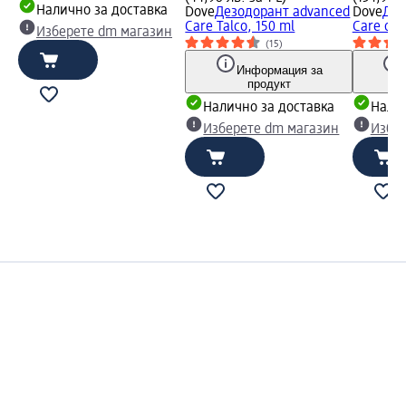
Налично за доставка
Dove
Дезодорант advanced
Dove
Део
Care Talco, 150 ml
Care ori
Изберете dm магазин
(15)
Информация за
продукт
Налично за доставка
Налич
Изберете dm магазин
Избе