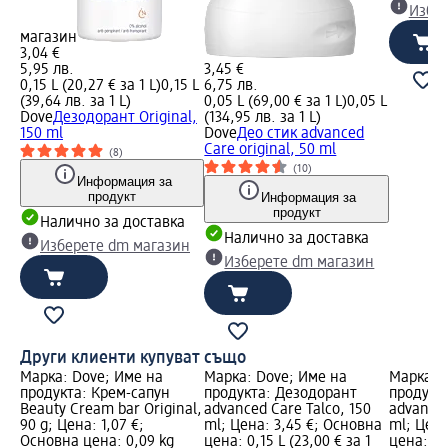
Избе
магазин
3,04 €
5,95 лв.
3,45 €
0,15 L (20,27 € за 1 L)
0,15 L
6,75 лв.
(39,64 лв. за 1 L)
0,05 L (69,00 € за 1 L)
0,05 L
Dove
Дезодорант Original,
(134,95 лв. за 1 L)
150 ml
Dove
Део стик advanced
Care original, 50 ml
(8)
(10)
Информация за
продукт
Информация за
продукт
Налично за доставка
Налично за доставка
Изберете dm магазин
Изберете dm магазин
Други клиенти купуват също
Марка: Dove; Име на
Марка: Dove; Име на
Марка: 
продукта: Крем-сапун
продукта: Дезодорант
продукта
Beauty Cream bar Original,
advanced Care Talco, 150
advanced
90 g; Цена: 1,07 €;
ml; Цена: 3,45 €; Основна
ml; Цена
Основна цена: 0,09 kg
цена: 0,15 L (23,00 € за 1
цена: 0,0