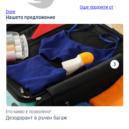
Още продукти от
Dove
Нашето предложение
Ето какво е позволено!
2 
Дезодорант в ръчен багаж
На