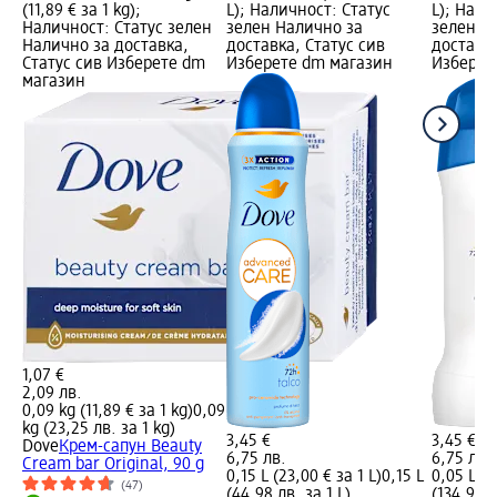
(11,89 € за 1 kg);
L); Наличност: Статус
L); Нали
Наличност: Статус зелен
зелен Налично за
зелен Н
Налично за доставка,
доставка, Статус сив
доставка
Статус сив Изберете dm
Изберете dm магазин
Изберет
магазин
1,07 €
2,09 лв.
0,09 kg (11,89 € за 1 kg)
0,09
kg (23,25 лв. за 1 kg)
3,45 €
3,45 €
Dove
Крем-сапун Beauty
6,75 лв.
6,75 лв.
Cream bar Original, 90 g
0,15 L (23,00 € за 1 L)
0,15 L
0,05 L (6
(47)
(44,98 лв. за 1 L)
(134,95 л