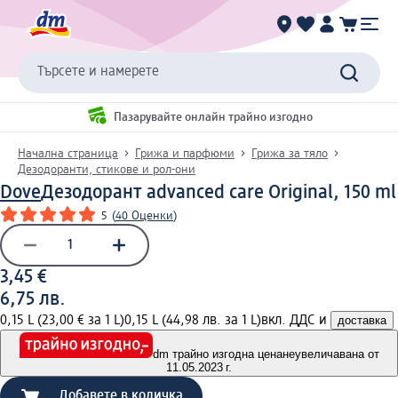
Търсете и намерете
Пазарувайте онлайн трайно изгодно
Начална страница
Грижа и парфюми
Грижа за тяло
Дезодоранти, стикове и рол-они
Dove
Дезодорант advanced care Original, 150 ml
5
(
40 Оценки
)
3,45 €
6,75 лв.
0,15 L (23,00 € за 1 L)
0,15 L (44,98 лв. за 1 L)
вкл. ДДС и
доставка
dm трайно изгодна цена
неувеличавана от
11.05.2023 г.
Добавете в количка