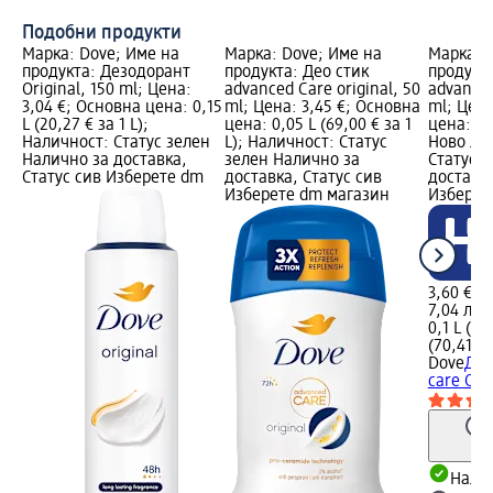
Подобни продукти
Марка: Dove; Име на
Марка: Dove; Име на
Марка: 
продукта: Дезодорант
продукта: Део стик
продукт
Original, 150 ml; Цена:
advanced Care original, 50
advanced
3,04 €; Основна цена: 0,15
ml; Цена: 3,45 €; Основна
ml; Цена
L (20,27 € за 1 L);
цена: 0,05 L (69,00 € за 1
цена: 0,1
Наличност: Статус зелен
L); Наличност: Статус
Ново ло
Налично за доставка,
зелен Налично за
Статус 
Статус сив Изберете dm
доставка, Статус сив
доставка
Изберете dm магазин
Изберет
3,60 €
7,04 лв.
0,1 L (36
(70,41 лв
Dove
Дез
care Orig
Налич