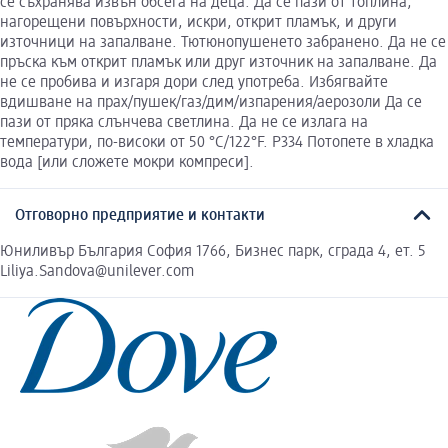
се съхранява извън обсега на деца. Да се пази от топлина,
нагорещени повърхности, искри, открит пламък, и други
източници на запалване. Тютюнопушенето забранено. Да не се
пръска към открит пламък или друг източник на запалване. Да
не се пробива и изгаря дори след употреба. Избягвайте
вдишване на прах/пушек/газ/дим/изпарения/аерозоли Да се
пази от пряка слънчева светлина. Да не се излага на
температури, по-високи от 50 °C/122°F. P334 Потопете в хладка
вода [или сложете мокри компреси].
Отговорно предприятие и контакти
Юниливър България София 1766, Бизнес парк, сграда 4, ет. 5
Liliya.Sandova@unilever.com