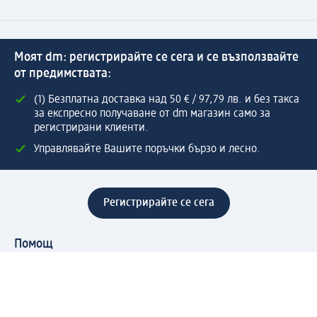
Моят dm: регистрирайте се сега и се възползвайте
от предимствата:
(1) Безплатна доставка над 50 € / 97,79 лв. и без такса
за експресно получаване от dm магазин само за
регистрирани клиенти.
Управлявайте Вашите поръчки бързо и лесно.
Регистрирайте се сега
Помощ
Предимства & Услуги
Център за обслужване на клиенти
Доставка & Изпращане
Връщане на стока