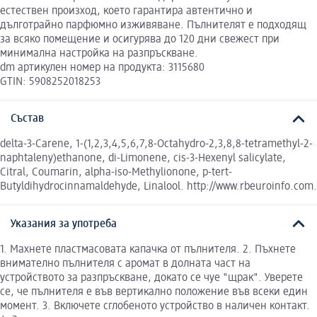
естествен произход, което гарантира автентично и
дълготрайно парфюмно изживяване. Пълнителят е подходящ
за всяко помещение и осигурява до 120 дни свежест при
минимална настройка на разпръскване.
dm артикулен номер на продукта: 3115680
GTIN: 5908252018253
Състав
delta-3-Carene, 1-(1,2,3,4,5,6,7,8-Octahydro-2,3,8,8-tetramethyl-2-
naphtaleny)ethanone, di-Limonene, cis-3-Hexenyl salicylate,
Citral, Coumarin, alpha-iso-Methylionone, p-tert-
Butyldihydrocinnamaldehyde, Linalool. http://www.rbeuroinfo.com.
Указания за употреба
1. Махнете пластмасовата капачка от пълнителя. 2. Пъхнете
внимателно пълнителя с аромат в долната част на
устройството за разпръскване, докато се чуе "щрак". Уверете
се, че пълнителя е във вертикално положение във всеки един
момент. 3. Включете сглобеното устройство в наличен контакт.