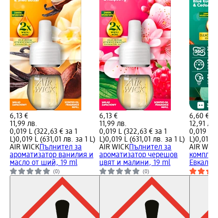
6,13 €
6,13 €
6,60 €
11,99 лв.
11,99 лв.
12,91 лв.
0,019 L (322,63 € за 1
0,019 L (322,63 € за 1
0,019 L (
L)
0,019 L (631,01 лв. за 1 L)
L)
0,019 L (631,01 лв. за 1 L)
L)
0,019 L
AIR WICK
Пълнител за
AIR WICK
Пълнител за
AIR WIC
ароматизатор ванилия и
ароматизатор черешов
комплек
масло от ший, 19 ml
цвят и малини, 19 ml
Евкалипт
(0)
(0)