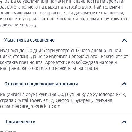
4. За да се увеличи или намали интензивността на аромата,
завъртете копчето на върха на устройството. Най-големият
знак = максимална настройка. 5. За да замените пълнителя,
изключете устройството от контакта и издърпайте бутилката с
движение надолу.
Указания за съхранение
Издържа до 120 дни* (*при употреба 12 часа дневно на най-
ниска степен). Да не се използва непрекъснато - изключете от
контакта през нощта. Ароматът се освобождава нагоре и
настрани, като достига до всеки ъгъл на стаята.
Отговорно предприятие и контакти
РБ (Хигиена Хоум) Румъния ООД бул. Янку де Хунедоара №48,
сграда Crystal Tower, ет.12, сектор 1, Букурещ, Румъния
consumercare_ro@reckitt.com
Произведено в