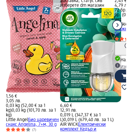
доставка, Статус сив
2,45 €
Изберете dm магазин
4,79 лв.
72 бр. (0
бр. (0,06
wet
hankies
влажни 
бр
Налич
Избе
1,56 €
3,05 лв.
0,03 kg (52,00 € за 1
6,60 €
kg)
0,03 kg (101,70 лв. за 1
12,91 лв.
kg)
0,019 L (347,37 € за 1
Little Angel
Био царевичен
L)
0,019 L (679,40 лв. за 1 L)
снакс Angelina, 7+м, 30 g
AIR WICK
Електрически
комплект Кедър и
(7)