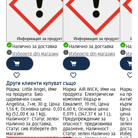
Информация за продукт
Информация за продукт
Инф
Налично за доставка
Налично за доставка
Налич
Изберете dm магазин
Изберете dm магазин
Избе
Други клиенти купуват също
Марка: Little Angel; Име
Марка: AIR WICK; Име на
Марка: w
на продукта: Био
продукта: Електрически
на проду
царевичен снакс
комплект Кедър и
Антибак
Angelina, 7+м, 30 g; Цена:
Евкалипт, 19 ml; Цена:
кърпи за
1,56 €; Основна цена: 0,03
6,60 €; Основна цена:
Цена: 2,
kg (52,00 € за 1 kg);
0,019 L (347,37 € за 1 L);
цена: 72 
Наличност: Статус зелен
Предупреждение за
бр.); На
Налично за доставка,
опасност: предизвиква
зелен Н
Статус сив Изберете dm
дразнене; Наличност:
доставка
магазин
Статус зелен Налично за
Изберет