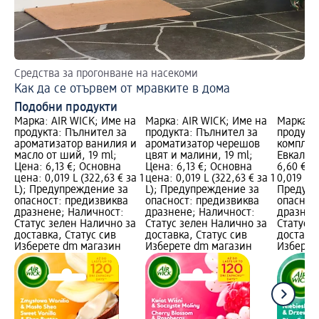
Средства за прогонване на насекоми
Как да се отървем от мравките в дома
Подобни продукти
Марка: AIR WICK; Име на
Марка: AIR WICK; Име на
Марка: 
продукта: Пълнител за
продукта: Пълнител за
продукт
ароматизатор ванилия и
ароматизатор черешов
комплек
масло от ший, 19 ml;
цвят и малини, 19 ml;
Евкалипт
Цена: 6,13 €; Основна
Цена: 6,13 €; Основна
6,60 €; 
цена: 0,019 L (322,63 € за 1
цена: 0,019 L (322,63 € за 1
0,019 L (
L); Предупреждение за
L); Предупреждение за
Предупр
опасност: предизвиква
опасност: предизвиква
опаснос
дразнене; Наличност:
дразнене; Наличност:
дразнен
Статус зелен Налично за
Статус зелен Налично за
Статус 
доставка, Статус сив
доставка, Статус сив
доставка
Изберете dm магазин
Изберете dm магазин
Изберет