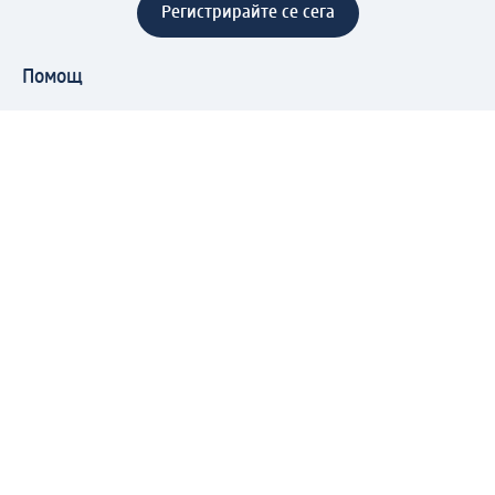
Регистрирайте се сега
Помощ
Предимства & Услуги
Център за обслужване на клиенти
Доставка & Изпращане
Връщане на стока
За dm концерна
За нас
Нашата отговорност
Работа в dm
Преса
Маршрут до Централен офис
dm Централен склад
Продуктов свят
dm Свят