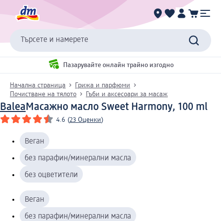
Търсете и намерете
Пазарувайте онлайн трайно изгодно
Начална страница
Грижа и парфюми
Почистване на тялото
Гъби и аксесоари за масаж
Balea
Масажно масло Sweet Harmony, 100 ml
4.6
(
23 Оценки
)
Веган
без парафин/минерални масла
без оцветители
Веган
без парафин/минерални масла