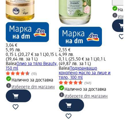
Налич
Избе
3,04 €
5,95 лв.
2,55 €
0,15 L (20,27 € за 1 L)
0,15 L
4,99 лв.
(39,64 лв. за 1 L)
0,1 L (25,50 € за 1 L)
0,1 L
Balea
Олио за тяло Beauty,
(49,87 лв. за 1 L)
150 ml
Balea
Подхранващо
конопено масло за лице и
(13)
тяло, 100 ml
Налично за доставка
(141)
Изберете dm магазин
Налично за доставка
Изберете dm магазин