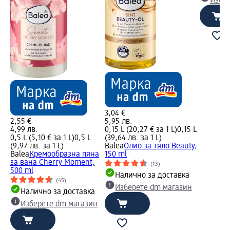
Избе
3,04 €
2,55 €
5,95 лв.
4,99 лв.
0,15 L (20,27 € за 1 L)
0,15 L
0,5 L (5,10 € за 1 L)
0,5 L
(39,64 лв. за 1 L)
(9,97 лв. за 1 L)
Balea
Олио за тяло Beauty,
Balea
Кремообразна пяна
150 ml
за вана Cherry Moment,
(13)
500 ml
Налично за доставка
(45)
Изберете dm магазин
Налично за доставка
Изберете dm магазин