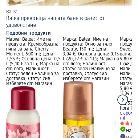
Balea
Съ
Balea превръща нашата баня в оазис от
Ак
удоволствие
Подобни продукти
Марка: Balea; Име на
Марка: Balea; Име на
Марка: f
продукта: Кремообразна
продукта: Олио за тяло
продукта
пяна за вана Cherry
Beauty, 150 ml; Цена:
Sweet с 
Moment, 500 ml; Цена:
3,04 €; Основна цена: 0,15
ванилия,
2,55 €; Основна цена: 0,5
L (20,27 € за 1 L); Марка на
5,80 €; 
L (5,10 € за 1 L); Марка на
dm лого; Наличност:
L (48,33 
dm лого; Наличност:
Статус зелен Налично за
Налично
Статус зелен Налично за
доставка, Статус сив
Налично
доставка, Статус сив
Изберете dm магазин
Статус 
Изберете dm магазин
магазин
5,80 €
11,34 лв.
0,12 L (4
(94,53 лв
flora is
О
с аромат
ml
Налич