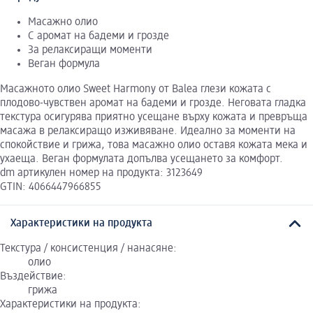
Масажно олио
С аромат на бадеми и грозде
За релаксиращи моменти
Веган формула
Масажното олио Sweet Harmony от Balea глези кожата с
плодово-чувствен аромат на бадеми и грозде. Неговата гладка
текстура осигурява приятно усещане върху кожата и превръща
масажа в релаксиращо изживяване. Идеално за моменти на
спокойствие и грижа, това масажно олио оставя кожата мека и
ухаеща. Веган формулата допълва усещането за комфорт.
dm артикулен номер на продукта: 3123649
GTIN: 4066447966855
Характеристики на продукта
Текстура / консистенция / нанасяне:
олио
Въздействие:
грижа
Характеристики на продукта: