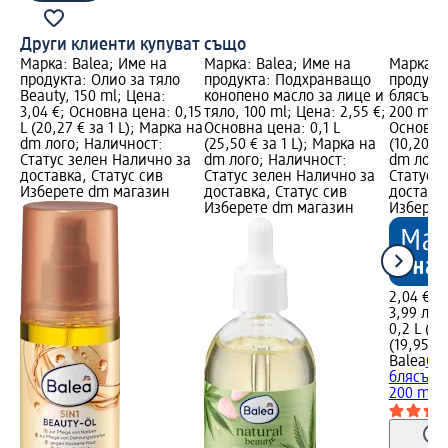
Други клиенти купуват също
Марка: Balea; Име на
Марка: Balea; Име на
Марка: B
продукта: Олио за тяло
продукта: Подхранващо
продукта
Beauty, 150 ml; Цена:
конопено масло за лице и
блясък T
3,04 €; Основна цена: 0,15
тяло, 100 ml; Цена: 2,55 €;
200 ml; 
L (20,27 € за 1 L); Марка на
Основна цена: 0,1 L
Основна 
dm лого; Наличност:
(25,50 € за 1 L); Марка на
(10,20 € 
Статус зелен Налично за
dm лого; Наличност:
dm лого
доставка, Статус сив
Статус зелен Налично за
Статус 
Изберете dm магазин
доставка, Статус сив
доставка
Изберете dm магазин
Изберет
2,04 €
3,99 лв.
0,2 L (10
(19,95 лв
Balea
Спр
блясък T
200 ml