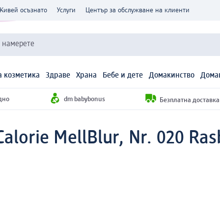
Живей осъзнато
Услуги
Център за обслужване на клиенти
и намерете
 козметика
Здраве
Храна
Бебе и дете
Домакинство
Дома
дно
dm babybonus
Безплатна доставка н
lorie MellBlur, Nr. 020 Rasb