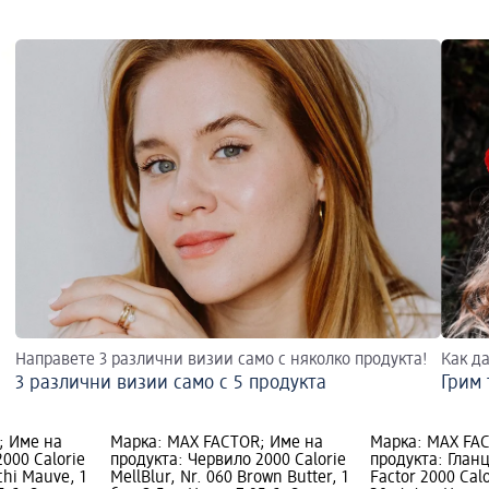
Направете 3 различни визии само с няколко продукта!
Как да
3 различни визии само с 5 продукта
Грим 
; Име на
Марка: MAX FACTOR; Име на
Марка: MAX FA
000 Calorie
продукта: Червило 2000 Calorie
продукта: Гланц
chi Mauve, 1
MellBlur, Nr. 060 Brown Butter, 1
Factor 2000 Cal