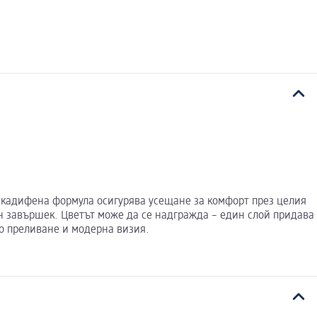
 и кадифена формула осигурява усещане за комфорт през целия
ен завършек. Цветът може да се надгражда – един слой придава
но преливане и модерна визия.