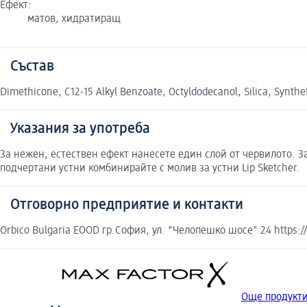
Ефект:
матов, хидратиращ
Състав
Dimethicone, C12-15 Alkyl Benzoate, Octyldodecanol, Silica, Synth
Указания за употреба
За нежен, естествен ефект нанесете един слой от червилото. З
подчертани устни комбинирайте с молив за устни Lip Sketcher.
Отговорно предприятие и контакти
Orbico Bulgaria EOOD гр.София, ул. "Челопешко шосе" 24 https://
Още продукти