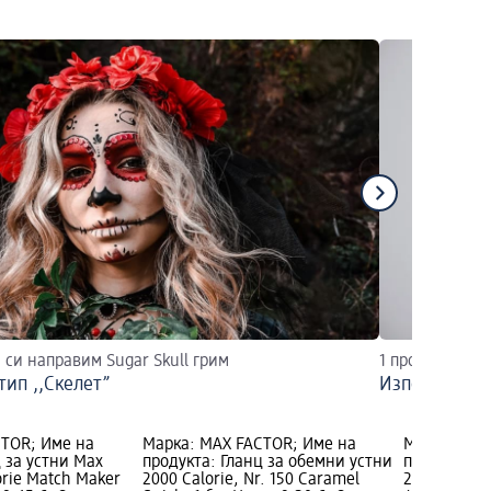
 си направим Sugar Skull грим
1 продукт, 3 п
тип ,,Скелет”
Използвайте
CTOR; Име на
Марка: MAX FACTOR; Име на
Марка: MAX
 за устни Max
продукта: Гланц за обемни устни
продукта: 
orie Match Maker
2000 Calorie, Nr. 150 Caramel
2000 Calorie