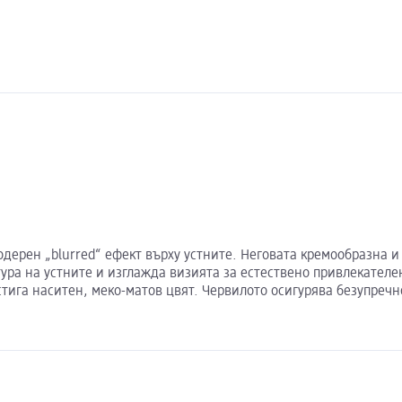
модерен „blurred“ ефект върху устните. Неговата кремообразна
тура на устните и изглажда визията за естествено привлекател
стига наситен, меко-матов цвят. Червилото осигурява безупреч