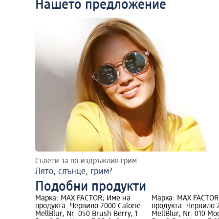
Нашето предложение
Съвети за по-издръжлив грим
Лято, слънце, грим?
Подобни продукти
Марка: MAX FACTOR; Име на
Марка: MAX FACTOR
продукта: Червило 2000 Calorie
продукта: Червило 2
MellBlur, Nr. 050 Brush Berry, 1
MellBlur, Nr. 010 Mo