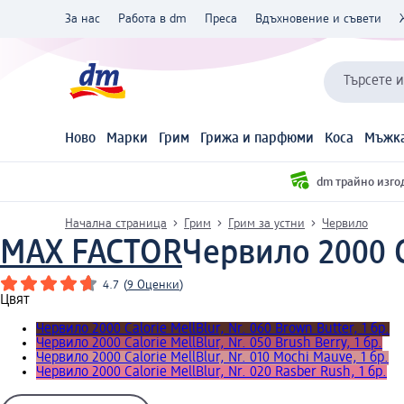
За нас
Работа в dm
Преса
Вдъхновение и съвети
Търсете 
Ново
Марки
Грим
Грижа и парфюми
Коса
Мъжка
dm трайно изго
Начална страница
Грим
Грим за устни
Червило
MAX FACTOR
Червило 2000 Ca
4.7
(
9 Оценки
)
Цвят
Червило 2000 Calorie MellBlur, Nr. 060 Brown Butter, 1 бр.
Червило 2000 Calorie MellBlur, Nr. 050 Brush Berry, 1 бр.
Червило 2000 Calorie MellBlur, Nr. 010 Mochi Mauve, 1 бр.
Червило 2000 Calorie MellBlur, Nr. 020 Rasber Rush, 1 бр.