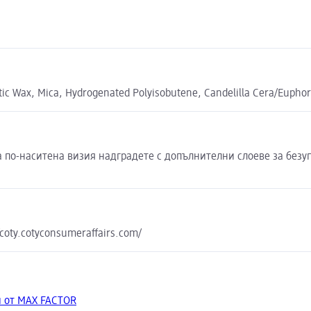
etic Wax, Mica, Hydrogenated Polyisobutene, Candelilla Cera/Euphor
а по-наситена визия надградете с допълнителни слоеве за безу
coty.cotyconsumeraffairs.com/
 от MAX FACTOR