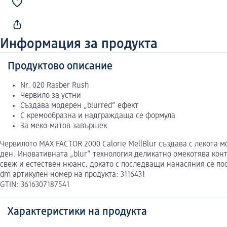
Информация за продукта
Продуктово описание
Nr. 020 Rasber Rush
Червило за устни
Създава модерен „blurred“ ефект
С кремообразна и надграждаща се формула
За меко-матов завършек
Червилото MAX FACTOR 2000 Calorie MellBlur създава с лекота 
ден. Иновативната „blur“ технология деликатно омекотява кон
свеж и естествен нюанс, докато с последващи нанасяния се по
dm артикулен номер на продукта: 3116431
GTIN: 3616307187541
Характеристики на продукта