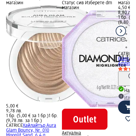
магазин
Статус сив Изберете dm
магазин
магазин
4,50 €
8,80 лв.
1 бр. (4,
(8,80 лв.
CATRICE
Glass Lik
Ambition
Налич
Избе
5,00 €
9,78 лв.
1 бр. (5,00 € за 1 бр.)
1 бр.
(9,78 лв. за 1 бр.)
CATRICE
Хайлайтър Aura
Glam Bouncy, Nr. 010
Актуална
Moonlit Sand, 6,4 g