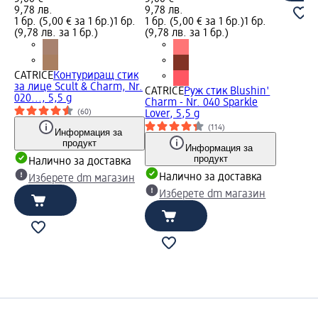
9,78 лв.
9,78 лв.
1 бр. (5,00 € за 1 бр.)
1 бр.
1 бр. (5,00 € за 1 бр.)
1 бр.
(9,78 лв. за 1 бр.)
(9,78 лв. за 1 бр.)
CATRICE
Контуриращ стик
за лице Scult & Charm, Nr.
CATRICE
Руж стик Blushin'
020..., 5,5 g
Charm - Nr. 040 Sparkle
(60)
Lover, 5,5 g
(114)
Информация за
продукт
Информация за
продукт
Налично за доставка
Налично за доставка
Изберете dm магазин
Изберете dm магазин