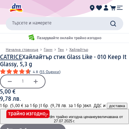
Търсете и намерете
Пазарувайте онлайн трайно изгодно
Начална страница
Грим
Тен
Хайлайтър
CATRICE
Хайлайтър стик Glass Like - 010 Keep It
Glassy, 5,3 g
4.8
(
55 Оценки
)
5,00 €
9,78 лв.
1 бр. (5,00 € за 1 бр.)
1 бр. (9,78 лв. за 1 бр.)
вкл. ДДС и
доставка
dm трайно изгодна цена
неувеличавана от
27.07.2025 г.