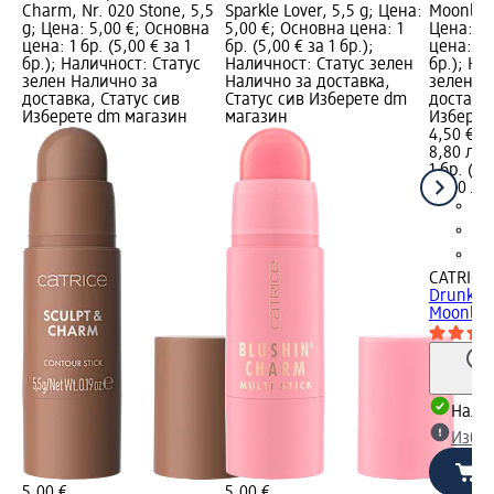
Charm, Nr. 020 Stone, 5,5
Sparkle Lover, 5,5 g; Цена:
Moonligh
g; Цена: 5,00 €; Основна
5,00 €; Основна цена: 1
Цена: 4,
цена: 1 бр. (5,00 € за 1
бр. (5,00 € за 1 бр.);
цена: 1 б
бр.); Наличност: Статус
Наличност: Статус зелен
бр.); На
зелен Налично за
Налично за доставка,
зелен Н
доставка, Статус сив
Статус сив Изберете dm
доставка
Изберете dm магазин
магазин
Изберет
4,50 €
8,80 лв.
1 бр. (4,
(8,80 лв.
CATRICE
Drunk'n 
Moonlight
Налич
Избе
5,00 €
5,00 €