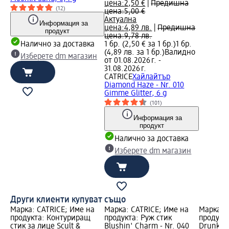
цена:
2,50 €
|
Предишна
(12)
цена:
5,00 €
Актуална
Информация за
цена:
4,89 лв.
|
Предишна
продукт
цена:
9,78 лв.
Налично за доставка
1 бр. (2,50 € за 1 бр.)
1 бр.
(4,89 лв. за 1 бр.)
Валидно
Изберете dm магазин
от 01.08.2026 г. -
31.08.2026 г.
CATRICE
Хайлайтър
Diamond Haze - Nr. 010
Gimme Glitter, 6 g
(101)
Информация за
продукт
Налично за доставка
Изберете dm магазин
Други клиенти купуват също
Марка: CATRICE; Име на
Марка: CATRICE; Име на
Марка: 
продукта: Контуриращ
продукта: Руж стик
продукта
стик за лице Scult &
Blushin' Charm - Nr. 040
Drunk'n 