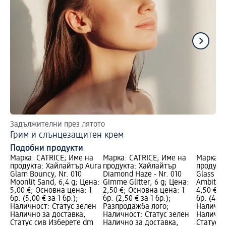
Задължителни през лятото
Гр
Грим и слънцезащитен крем
Пр
Подобни продукти
Марка: CATRICE; Име на
Марка: CATRICE; Име на
Марка: 
продукта: Хайлайтър Aura
продукта: Хайлайтър
продукта
Glam Bouncy, Nr. 010
Diamond Haze - Nr. 010
Glass Lik
Moonlit Sand, 6,4 g; Цена:
Gimme Glitter, 6 g; Цена:
Ambition
5,00 €; Основна цена: 1
2,50 €; Основна цена: 1
4,50 €; 
бр. (5,00 € за 1 бр.);
бр. (2,50 € за 1 бр.);
бр. (4,50
Наличност: Статус зелен
Разпродажба лого;
Налично
Налично за доставка,
Наличност: Статус зелен
Налично
Статус сив Изберете dm
Налично за доставка,
Статус 