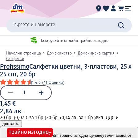
Търсете и намерете
Пазарувайте онлайн трайно изгодно
Начална страница
Домакинство
Домакинска хартия
Салфетки
Profissimo
Салфетки цветни, 3-пластови, 25 x
25 cm, 20 бр
4.6
(
41 Оценки
)
1,45 €
2,84 лв.
20 бр. (0,07 € за 1 бр.)
20 бр. (0,14 лв. за 1 бр.)
вкл. ДДС и
доставка
dm трайно изгодна цена
неувеличавана от