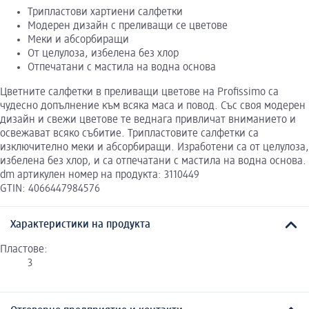
Трипластови хартиени салфетки
Модерен дизайн с преливащи се цветове
Меки и абсорбиращи
От целулоза, избелена без хлор
Отпечатани с мастила на водна основа
Цветните салфетки в преливащи цветове на Profissimo са
чудесно допълнение към всяка маса и повод. Със своя модерен
дизайн и свежи цветове те веднага привличат вниманието и
освежават всяко събитие. Трипластовите салфетки са
изключително меки и абсорбиращи. Изработени са от целулоза,
избелена без хлор, и са отпечатани с мастила на водна основа.
dm артикулен номер на продукта: 3110449
GTIN: 4066447984576
Характеристики на продукта
Пластове:
3