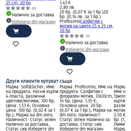
1,43 €
25 cm, 20 бр
2,80 лв.
(0)
20 бр. (0,07 € за 1 бр.)
20
Налично за доставка
бр. (0,14 лв. за 1 бр.)
Profissimo
Салфетки с
Изберете dm магазин
мотив на цвете 25 x 25 см,
20 бр
(0)
Налично за доставка
Изберете dm магазин
Други клиенти купуват също
Марка: Soft&Sicher; Име
Марка: Profissimo; Име на
Марка: S
на продукта: Носни кърпи
продукта: Салфетки с
Име на 
4-пласта, различни
флорален мотив, 33x33cm,
Триплас
цветове/мотиви, 100 бр;
16 бр; Цена: 1,35 €;
хартия с
Цена: 1,53 €; Основна
Основна цена: 20 бр.
различн
цена: 100 бр. (0,02 € за 1
(0,07 € за 1 бр.); Марка на
мотиви, 
бр.); Марка на dm лого;
dm лого; Наличност:
3,50 €; 
Наличност: Статус зелен
Статус зелен Налично за
бр. (1,17 
Налично за доставка,
доставка, Статус сив
Лимитир
Статус сив Изберете dm
Изберете dm магазин
Марка н