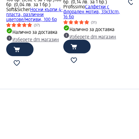
бр. (0,14 лв. за 1 бр.)
бр. (0,04 лв. за 1 бр.)
Profissimo
Салфетки с
Soft&Sicher
Носни кърпи 4-
флорален мотив, 33x33cm,
пласта, различни
16 бр
цветове/мотиви, 100 бр
(31)
(37)
Налично за доставка
Налично за доставка
Изберете dm магазин
Изберете dm магазин