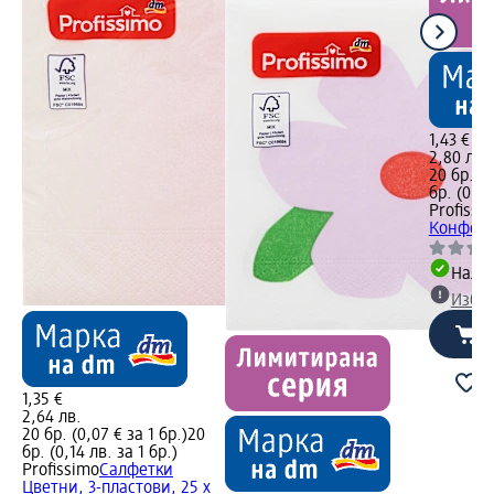
1,43 €
2,80 лв.
20 бр. (0
бр. (0,14
Profissi
Конфети 
Налич
Избе
1,35 €
2,64 лв.
20 бр. (0,07 € за 1 бр.)
20
бр. (0,14 лв. за 1 бр.)
Profissimo
Салфетки
Цветни, 3-пластови, 25 x