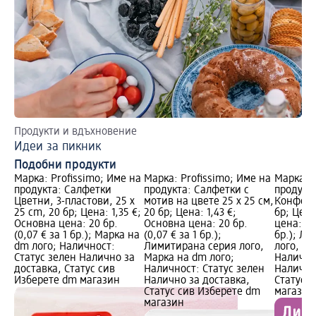
Продукти и вдъхновение
Ко
Идеи за пикник
На
Подобни продукти
Марка: Profissimo; Име на
Марка: Profissimo; Име на
Марка: P
продукта: Салфетки
продукта: Салфетки с
продукт
Цветни, 3-пластови, 25 x
мотив на цвете 25 x 25 см,
Конфети 
25 cm, 20 бр; Цена: 1,35 €;
20 бр; Цена: 1,43 €;
бр; Цена
Основна цена: 20 бр.
Основна цена: 20 бр.
цена: 20 
(0,07 € за 1 бр.); Марка на
(0,07 € за 1 бр.);
бр.); Л
dm лого; Наличност:
Лимитирана серия лого,
лого, Ма
Статус зелен Налично за
Марка на dm лого;
Налично
доставка, Статус сив
Наличност: Статус зелен
Налично
Изберете dm магазин
Налично за доставка,
Статус 
Статус сив Изберете dm
магазин
магазин