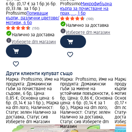
6 бр. (0,17 € за 1 бр.)
6 бр.
Profissimo
Микрофибърна
(0,33 лв. за 1 бр.)
кърпа за почистване на
Profissimo
Попиващи
прах,..., 1 бр
кърпи, различни цветове/
(100)
мотиви, 6 бр
Налично за доставка
(150)
Изберете dm магазин
Налично за доставка
Изберете dm магазин
Други клиенти купуват също
Марка: Profissimo; Име на
Марка: Profissimo; Име на
Марка: P
продукта: Домакински
продукта: Домакински
продукт
гъби за почистване на
гъби за миене на
кърпи, 
съдове, 6 бр; Цена:
устойчиви повърхности, 6
мотиви, 
0,85 €; Основна цена: 6
бр; Цена: 0,86 €; Основна
Основна 
бр. (0,14 € за 1 бр.); Марка
цена: 6 бр. (0,14 € за 1
(0,17 € з
на dm лого; Наличност:
бр.); Марка на dm лого;
dm лого
Статус зелен Налично за
Наличност: Статус зелен
Статус 
доставка, Статус сив
Налично за доставка,
доставка
Изберете dm магазин
Статус сив Изберете dm
Изберет
магазин