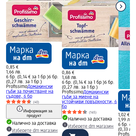
0,85 €
1,66 лв.
0,86 €
6 бр. (0,14 € за 1 бр.)
6 бр.
1,68 лв.
(0,27 лв. за 1 бр.)
6 бр. (0,14 € за 1 бр.)
6 бр.
Profissimo
Домакински
(0,27 лв. за 1 бр.)
гъби за почистване на
Profissimo
Домакински
съдове, 6 бр
гъби за миене на
устойчиви повърхности, 6
(40)
бр
Информация за
(165)
1,02 €
продукт
Налично за доставка
1,99 лв.
Налично за доставка
6 бр. (0,
Изберете dm магазин
(0,33 лв.
Изберете dm магазин
Profissi