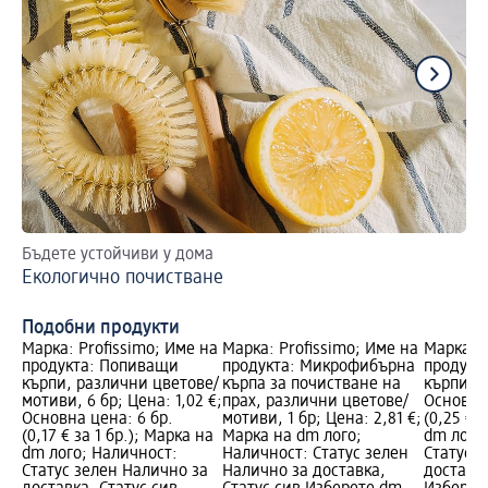
Бъдете устойчиви у дома
Ка
Екологично почистване
за
По
Подобни продукти
Марка: Profissimo; Име на
Марка: Profissimo; Име на
Марка: P
продукта: Попиващи
продукта: Микрофибърна
продукт
кърпи, различни цветове/
кърпа за почистване на
кърпи, 5
мотиви, 6 бр; Цена: 1,02 €;
прах, различни цветове/
Основна 
Основна цена: 6 бр.
мотиви, 1 бр; Цена: 2,81 €;
(0,25 € 
(0,17 € за 1 бр.); Марка на
Марка на dm лого;
dm лого
dm лого; Наличност:
Наличност: Статус зелен
Статус 
Статус зелен Налично за
Налично за доставка,
доставка