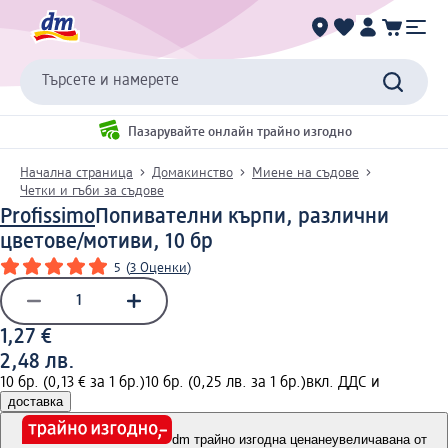
Търсете и намерете
Пазарувайте онлайн трайно изгодно
Начална страница
Домакинство
Миене на съдове
Четки и гъби за съдове
Profissimo
Попивателни кърпи, различни
цветове/мотиви, 10 бр
5
(
3 Оценки
)
1,27 €
2,48 лв.
10 бр. (0,13 € за 1 бр.)
10 бр. (0,25 лв. за 1 бр.)
вкл. ДДС и
доставка
dm трайно изгодна цена
неувеличавана от