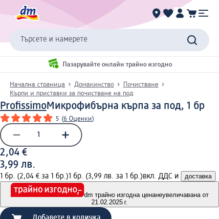
Търсете и намерете
Пазарувайте онлайн трайно изгодно
Начална страница
Домакинство
Почистване
Кърпи и приставки за почистване на под
Profissimo
Микрофибърна кърпа за под, 1 бр
5
(
6 Оценки
)
2,04 €
3,99 лв.
1 бр. (2,04 € за 1 бр.)
1 бр. (3,99 лв. за 1 бр.)
вкл. ДДС и
доставка
dm трайно изгодна цена
неувеличавана от
21.02.2025 г.
Добавете в количка