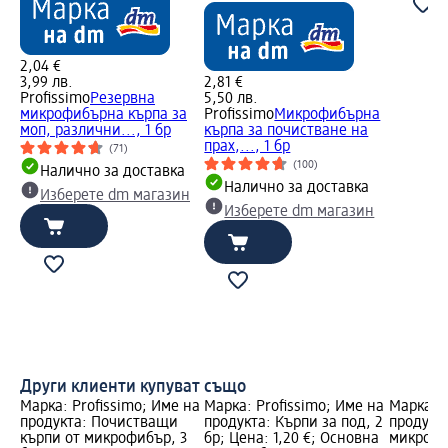
2,04 €
3,99 лв.
2,81 €
Profissimo
Резервна
5,50 лв.
микрофибърна кърпа за
Profissimo
Микрофибърна
моп, различни..., 1 бр
кърпа за почистване на
прах,..., 1 бр
(71)
(100)
Налично за доставка
Налично за доставка
Изберете dm магазин
Изберете dm магазин
Други клиенти купуват също
Марка: Profissimo; Име на
Марка: Profissimo; Име на
Марка: P
продукта: Почистващи
продукта: Кърпи за под, 2
продукта
кърпи от микрофибър, 3
бр; Цена: 1,20 €; Основна
микрофи