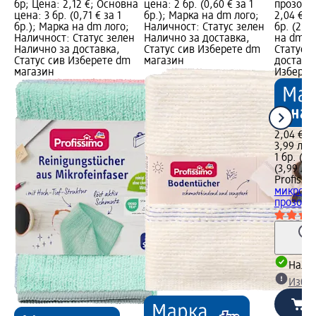
бр; Цена: 2,12 €; Основна
цена: 2 бр. (0,60 € за 1
прозорци
цена: 3 бр. (0,71 € за 1
бр.); Марка на dm лого;
2,04 €; 
бр.); Марка на dm лого;
Наличност: Статус зелен
бр. (2,04
Наличност: Статус зелен
Налично за доставка,
на dm л
Налично за доставка,
Статус сив Изберете dm
Статус 
Статус сив Изберете dm
магазин
доставка
магазин
Изберет
2,04 €
3,99 лв.
1 бр. (2,
(3,99 лв.
Profissi
микрофи
прозорци
Налич
Избе