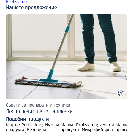
Profissimo
Нашето предложение
Съвети за препарати и техники
На
Лесно почистване на плочки
Пл
Подобни продукти
Марка: Profissimo; Име на
Марка: Profissimo; Име на
Марка: P
продукта: Резервна
продукта: Микрофибърна
продукта