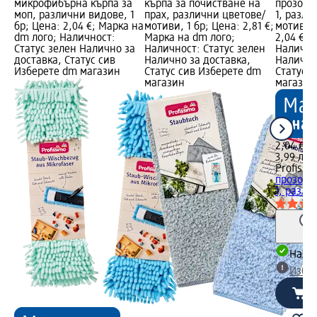
микрофибърна кърпа за
кърпа за почистване на
прозорц
моп, различни видове, 1
прах, различни цветове/
1, разли
бр; Цена: 2,04 €; Марка на
мотиви, 1 бр; Цена: 2,81 €;
мотиви, 
dm лого; Наличност:
Марка на dm лого;
2,04 €; 
Статус зелен Налично за
Наличност: Статус зелен
Налично
доставка, Статус сив
Налично за доставка,
Налично
Изберете dm магазин
Статус сив Изберете dm
Статус 
магазин
магазин
2,04 €
3,99 лв.
Profissi
прозорц
1, различ
Налич
Избе