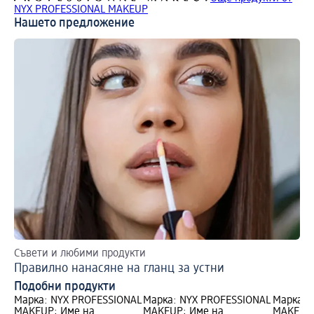
NYX PROFESSIONAL MAKEUP
Нашето предложение
Съвети и любими продукти
Ет
Правилно нанасяне на гланц за устни
La
Подобни продукти
Марка: NYX PROFESSIONAL
Марка: NYX PROFESSIONAL
Марка: 
MAKEUP; Име на
MAKEUP; Име на
MAKEUP;