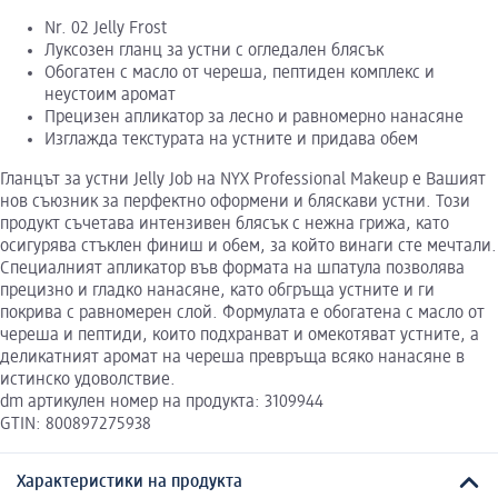
Nr. 02 Jelly Frost
Луксозен гланц за устни с огледален блясък
Обогатен с масло от череша, пептиден комплекс и
неустоим аромат
Прецизен апликатор за лесно и равномерно нанасяне
Изглажда текстурата на устните и придава обем
Гланцът за устни Jelly Job на NYX Professional Makeup е Вашият
нов съюзник за перфектно оформени и бляскави устни. Този
продукт съчетава интензивен блясък с нежна грижа, като
осигурява стъклен финиш и обем, за който винаги сте мечтали.
Специалният апликатор във формата на шпатула позволява
прецизно и гладко нанасяне, като обгръща устните и ги
покрива с равномерен слой. Формулата е обогатена с масло от
череша и пептиди, които подхранват и омекотяват устните, а
деликатният аромат на череша превръща всяко нанасяне в
истинско удоволствие.
dm артикулен номер на продукта: 3109944
GTIN: 800897275938
Характеристики на продукта