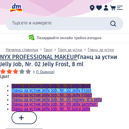
Търсете и намерете
Пазарувайте онлайн трайно изгодно
Начална страница
Грим
Грим за устни
Гланц за устни
NYX PROFESSIONAL MAKEUP
Гланц за устни
Jelly Job, Nr. 02 Jelly Frost, 8 ml
3
(
1 Оценка
)
Цвят
Гланц за устни Jelly Job, Nr. 16 Jelly Bean
Гланц за устни Jelly Job, Nr. 02 Jelly Frost
Гланц за устни Jelly Job, Nr. 06 Jelly Filled
Гланц за устни Jelly Job, Nr. 05 Honey, It's Jelly
Гланц за устни Jelly Job, Nr. 09 Jelly Jammin'
Гланц за устни Jelly Job, Nr. 10 Juicy Jelly