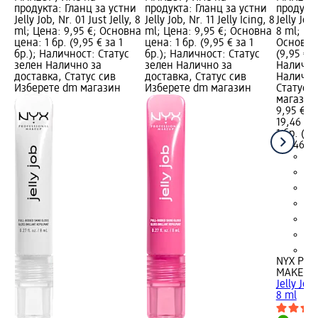
продукта: Гланц за устни
продукта: Гланц за устни
продукта
Jelly Job, Nr. 01 Just Jelly, 8
Jelly Job, Nr. 11 Jelly Icing, 8
Jelly Job,
ml; Цена: 9,95 €; Основна
ml; Цена: 9,95 €; Основна
8 ml; Це
цена: 1 бр. (9,95 € за 1
цена: 1 бр. (9,95 € за 1
Основна 
бр.); Наличност: Статус
бр.); Наличност: Статус
(9,95 € з
зелен Налично за
зелен Налично за
Налично
доставка, Статус сив
доставка, Статус сив
Налично
Изберете dm магазин
Изберете dm магазин
Статус 
магазин
9,95 €
19,46 лв
1 бр. (9,
(19,46 лв
+6
NYX PRO
MAKEUP
Jelly Job,
8 ml