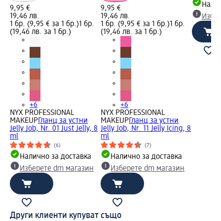
Налич
9,95 €
9,95 €
19,46 лв.
19,46 лв.
Избе
1 бр. (9,95 € за 1 бр.)
1 бр.
1 бр. (9,95 € за 1 бр.)
1 бр.
(19,46 лв. за 1 бр.)
(19,46 лв. за 1 бр.)
+6
+6
NYX PROFESSIONAL
NYX PROFESSIONAL
MAKEUP
Гланц за устни
MAKEUP
Гланц за устни
Jelly Job, Nr. 01 Just Jelly, 8
Jelly Job, Nr. 11 Jelly Icing, 8
ml
ml
(6)
(7)
Налично за доставка
Налично за доставка
Изберете dm магазин
Изберете dm магазин
Други клиенти купуват също