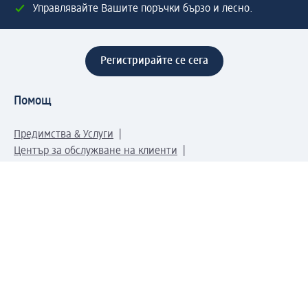
Управлявайте Вашите поръчки бързо и лесно.
Регистрирайте се сега
Помощ
Предимства & Услуги
Център за обслужване на клиенти
Доставка & Изпращане
Връщане на стока
За dm концерна
За нас
Нашата отговорност
Работа в dm
Преса
Маршрут до Централен офис
dm Централен склад
Продуктов свят
dm Свят