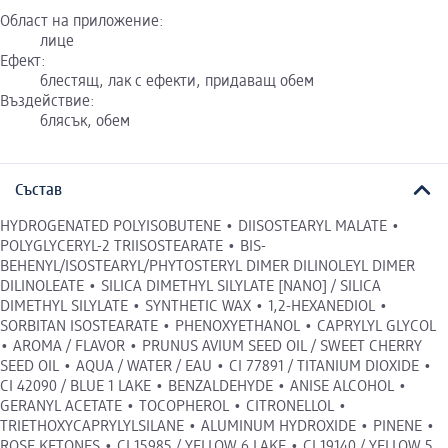
Област на приложение:
лице
Ефект:
блестящ, лак с ефекти, придаващ обем
Въздействие:
блясък, обем
Състав
HYDROGENATED POLYISOBUTENE • DIISOSTEARYL MALATE •
POLYGLYCERYL-2 TRIISOSTEARATE • BIS-
BEHENYL/ISOSTEARYL/PHYTOSTERYL DIMER DILINOLEYL DIMER
DILINOLEATE • SILICA DIMETHYL SILYLATE [NANO] / SILICA
DIMETHYL SILYLATE • SYNTHETIC WAX • 1,2-HEXANEDIOL •
SORBITAN ISOSTEARATE • PHENOXYETHANOL • CAPRYLYL GLYCOL
• AROMA / FLAVOR • PRUNUS AVIUM SEED OIL / SWEET CHERRY
SEED OIL • AQUA / WATER / EAU • CI 77891 / TITANIUM DIOXIDE •
CI 42090 / BLUE 1 LAKE • BENZALDEHYDE • ANISE ALCOHOL •
GERANYL ACETATE • TOCOPHEROL • CITRONELLOL •
TRIETHOXYCAPRYLYLSILANE • ALUMINUM HYDROXIDE • PINENE •
ROSE KETONES • CI 15985 / YELLOW 6 LAKE • CI 19140 / YELLOW 5