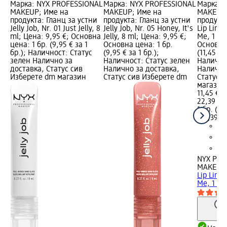
Марка: NYX PROFESSIONAL
Марка: NYX PROFESSIONAL
Марка: 
MAKEUP; Име на
MAKEUP; Име на
MAKEUP;
продукта: Гланц за устни
продукта: Гланц за устни
продукт
Jelly Job, Nr. 01 Just Jelly, 8
Jelly Job, Nr. 05 Honey, It's
Lip Linge
ml; Цена: 9,95 €; Основна
Jelly, 8 ml; Цена: 9,95 €;
Me, 1 бр;
цена: 1 бр. (9,95 € за 1
Основна цена: 1 бр.
Основна 
бр.); Наличност: Статус
(9,95 € за 1 бр.);
(11,45 € 
зелен Налично за
Наличност: Статус зелен
Налично
доставка, Статус сив
Налично за доставка,
Налично
Изберете dm магазин
Статус сив Изберете dm
Статус 
магазин
11,45 €
22,39 лв
1 бр. (11
(22,39 лв
NYX PRO
MAKEUP
Lip Linge
Me, 1 бр