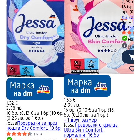
2,99 лв.
16 бр. (0
бр. (0,20
+ 2 друг
Jessa
Пре
Active S
Налич
Избе
1,53 €
1,32 €
2,99 лв.
2,58 лв.
16 бр. (0,10 € за 1 бр.)
16
10 бр. (0,13 € за 1 бр.)
10 бр.
бр. (0,20 лв. за 1 бр.)
(0,25 лв. за 1 бр.)
+ 1 друг размер
Jessa
Превръзки за през
Jessa
Превръзки с крилца
нощта Dry Comfort, 10 бр
Ultra Skin Comfort,
(128)
нормални, 16 бр