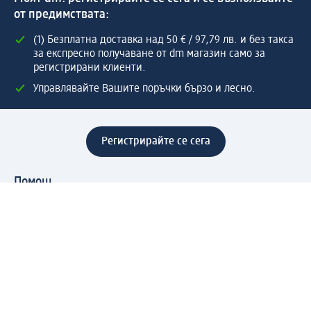
от предимствата:
(1) Безплатна доставка над 50 € / 97,79 лв. и без такса
за експресно получаване от dm магазин само за
регистрирани клиенти.
Управлявайте Вашите поръчки бързо и лесно.
Регистрирайте се сега
Помощ
Предимства & Услуги
Център за обслужване на клиенти
Доставка & Изпращане
Връщане на стока
За dm концерна