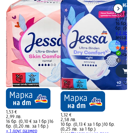
1,53 €
2,99 лв.
16 бр. (0
бр. (0,20
+ 2 друг
Jessa
Пре
Active S
Налич
Избе
1,53 €
1,32 €
2,99 лв.
2,58 лв.
16 бр. (0,10 € за 1 бр.)
16
10 бр. (0,13 € за 1 бр.)
10 бр.
бр. (0,20 лв. за 1 бр.)
(0,25 лв. за 1 бр.)
+ 1 друг размер