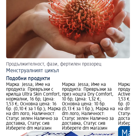
Продължителност, фази, фертилен прозорец
Менструалният цикъл
Подобни продукти
Марка: Jessa; Име на
Марка: Jessa; Име на
Марка: J
продукта: Превръзки с
продукта: Превръзки за
продукта
крилца Ultra Skin Comfort,
през нощта Dry Comfort,
Active S
нормални, 16 бр; Цена:
10 бр; Цена: 1,32 €;
1,53 €; 
1,53 €; Основна цена: 16
Основна цена: 10 бр.
бр. (0,10
бр. (0,10 € за 1 бр.); Марка
(0,13 € за 1 бр.); Марка на
на dm л
на dm лого; Наличност:
dm лого; Наличност:
Статус 
Статус зелен Налично за
Статус зелен Налично за
доставка
доставка, Статус сив
доставка, Статус сив
Изберет
Изберете dm магазин
Изберете dm магазин