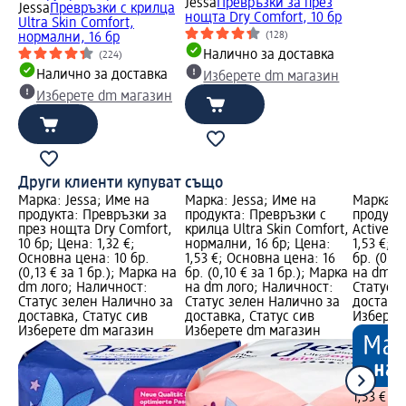
Jessa
Превръзки за през
Jessa
Превръзки с крилца
нощта Dry Comfort, 10 бр
Ultra Skin Comfort,
(128)
нормални, 16 бр
Налично за доставка
(224)
Налично за доставка
Изберете dm магазин
Изберете dm магазин
Други клиенти купуват също
Марка: Jessa; Име на
Марка: Jessa; Име на
Марка: J
продукта: Превръзки за
продукта: Превръзки с
продукта
през нощта Dry Comfort,
крилца Ultra Skin Comfort,
Active S
10 бр; Цена: 1,32 €;
нормални, 16 бр; Цена:
1,53 €; 
Основна цена: 10 бр.
1,53 €; Основна цена: 16
бр. (0,10
(0,13 € за 1 бр.); Марка на
бр. (0,10 € за 1 бр.); Марка
на dm л
dm лого; Наличност:
на dm лого; Наличност:
Статус 
Статус зелен Налично за
Статус зелен Налично за
доставка
доставка, Статус сив
доставка, Статус сив
Изберет
Изберете dm магазин
Изберете dm магазин
1,53 €