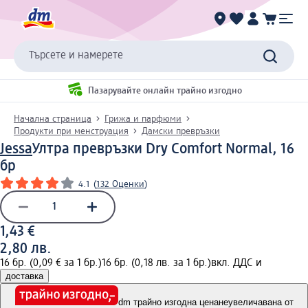
Търсете и намерете
Пазарувайте онлайн трайно изгодно
Начална страница
Грижа и парфюми
Продукти при менструация
Дамски превръзки
Jessa
Ултра превръзки Dry Comfort Normal, 16
бр
4.1
(
132 Оценки
)
1,43 €
2,80 лв.
16 бр. (0,09 € за 1 бр.)
16 бр. (0,18 лв. за 1 бр.)
вкл. ДДС и
доставка
dm трайно изгодна цена
неувеличавана от