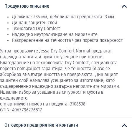
Продуктово описание
Дължина: 235 мм, дебелина на превръзката: 3 мм
Дишащ защитен слой
Технология Dry Comfort
Надеждно неутрализиране на миризмите
Разпределение на течността чрез пореста повърхност
Ултра превръзките Jessa Dry Comfort Normal предлагат
надеждна защита и приятно усещане при носене.
Благодарение на технологията Dry Comfort, специалната
пореста повърхност гарантира, че течността бързо се
абсорбира във вътрешността на превръзката. Дишащият
защитен слой намалява усещането за изпотяване, като
същевременно надеждно задържа неприятните миризми.
Идеален избор за усещане за сигурност и сухота в
ежедневието.
dm артикулен номер на продукта: 3108538
GTIN: 4067796276817
Отговорно предприятие и контакти