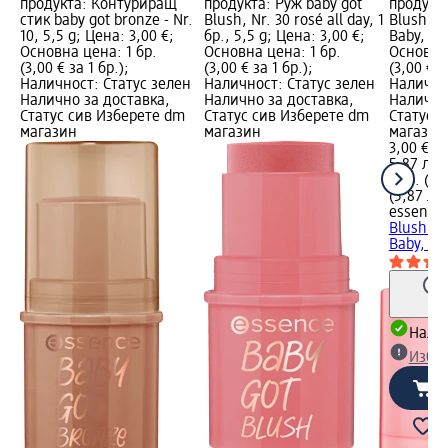
продукта: Контуриращ
продукта: Руж baby got
продукта
стик baby got bronze - Nr.
Blush, Nr. 30 rosé all day, 1
Blush Nr
10, 5,5 g; Цена: 3,00 €;
бр., 5,5 g; Цена: 3,00 €;
Baby, 5,5
Основна цена: 1 бр.
Основна цена: 1 бр.
Основна 
(3,00 € за 1 бр.);
(3,00 € за 1 бр.);
(3,00 € з
Наличност: Статус зелен
Наличност: Статус зелен
Налично
Налично за доставка,
Налично за доставка,
Налично
Статус сив Изберете dm
Статус сив Изберете dm
Статус 
магазин
магазин
магазин
3,00 €
5,87 лв.
1 бр. (3,
(5,87 лв.
essence
Blush Nr
Baby, 5,
Налич
Избе