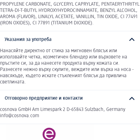
PROPYLENE CARBONATE, GLYCERYL CAPRYLATE, PENTAERYTHRITYL
TETRA-DI-T-BUTYL HYDROXYHYDROCINNAMATE, BENZYL ALCOHOL,
AROMA (FLAVOR), LINALYL ACETATE, VANILLIN, TIN OXIDE, CI 77491
(IRON OXIDES), CI 77891 (TITANIUM DIOXIDE).
Указания за употреба
Нанасяйте директно от стика за мигновен блясък или
използвайте четка, козметичен блендер или върховете на
пръстите си, за да нанесете продукта върху кожата си.
Разнесете нежно върху скулите, веждите или върха на носа -
навсякъде, където искате стъкленият блясък да привлича
светлината.
Отговорно предприятие и контакти
cosnova GmbH Am Limespark 2 D-65843 Sulzbach, Germany
info@cosnova.com