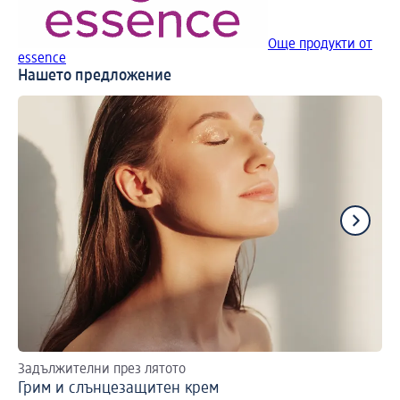
Още продукти от
essence
Нашето предложение
Задължителни през лятото
Гр
Грим и слънцезащитен крем
Пр