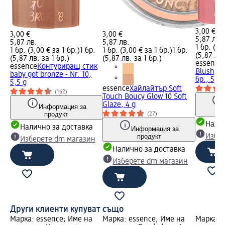
3,00 €
3,00 €
3,00 €
5,87 лв.
5,87 лв.
5,87 лв.
1 бр. (3,
1 бр. (3,00 € за 1 бр.)
1 бр.
1 бр. (3,00 € за 1 бр.)
1 бр.
(5,87 лв.
(5,87 лв. за 1 бр.)
(5,87 лв. за 1 бр.)
essence
essence
Контуриращ стик
Blush, Nr
baby got bronze - Nr. 10,
бр., 5,5 
5,5 g
essence
Хайлайтър Soft
(162)
Touch Boucy Glow 10 Soft
Glaze, 4 g
Информация за
продукт
(27)
Налич
Налично за доставка
Информация за
продукт
Избе
Изберете dm магазин
Налично за доставка
Изберете dm магазин
Други клиенти купуват също
Марка: essence; Име на
Марка: essence; Име на
Марка: 