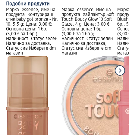
Подобни продукти
Марка: essence; Име на
Марка: essence; Име на
Марка: 
продукта: Контуриращ
продукта: Хайлайтър Soft
продукта
стик baby got bronze - Nr.
Touch Boucy Glow 10 Soft
Blush, Nr
10, 5,5 g; Цена: 3,00 €;
Glaze, 4 g; Цена: 3,00 €;
бр., 5,5 
Основна цена: 1 бр.
Основна цена: 1 бр.
Основна 
(3,00 € за 1 бр.);
(3,00 € за 1 бр.);
(3,00 € з
Наличност: Статус зелен
Наличност: Статус зелен
Налично
Налично за доставка,
Налично за доставка,
Налично
Статус сив Изберете dm
Статус сив Изберете dm
Статус 
магазин
магазин
магазин