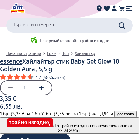
Търсете и намерете
Пазарувайте онлайн трайно изгодно
Начална страница
Грим
Тен
Хайлайтър
essence
Хайлайтър стик Baby Got Glow 10
Golden Aura, 5,5 g
4.7
(
45 Оценки
)
3,35 €
6,55 лв.
1 бр. (3,35 € за 1 бр.)
1 бр. (6,55 лв. за 1 бр.)
вкл. ДДС и
доставка
dm трайно изгодна цена
неувеличавана от
22.08.2025 г.