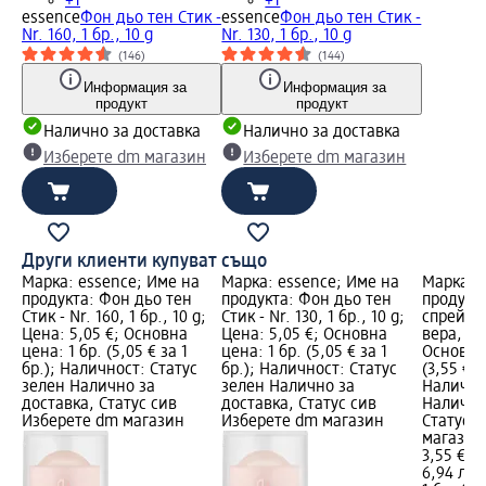
+1
+1
essence
Фон дьо тен Стик -
essence
Фон дьо тен Стик -
Nr. 160, 1 бр., 10 g
Nr. 130, 1 бр., 10 g
(146)
(144)
Информация за
Информация за
продукт
продукт
Налично за доставка
Налично за доставка
Изберете dm магазин
Изберете dm магазин
Други клиенти купуват също
Марка: essence; Име на
Марка: essence; Име на
Марка: 
продукта: Фон дьо тен
продукта: Фон дьо тен
продукт
Стик - Nr. 160, 1 бр., 10 g;
Стик - Nr. 130, 1 бр., 10 g;
спрей Jel
Цена: 5,05 €; Основна
Цена: 5,05 €; Основна
вера, 50
цена: 1 бр. (5,05 € за 1
цена: 1 бр. (5,05 € за 1
Основна 
бр.); Наличност: Статус
бр.); Наличност: Статус
(3,55 € з
зелен Налично за
зелен Налично за
Налично
доставка, Статус сив
доставка, Статус сив
Налично
Изберете dm магазин
Изберете dm магазин
Статус 
магазин
3,55 €
6,94 лв.