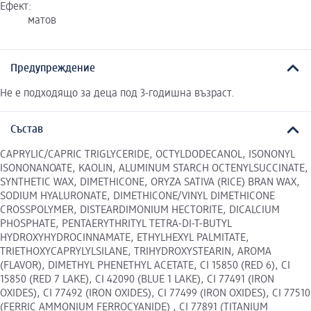
Ефект:
матов
Предупреждение
Не е подходящо за деца под 3-годишна възраст.
Състав
CAPRYLIC/CAPRIC TRIGLYCERIDE, OCTYLDODECANOL, ISONONYL
ISONONANOATE, KAOLIN, ALUMINUM STARCH OCTENYLSUCCINATE,
SYNTHETIC WAX, DIMETHICONE, ORYZA SATIVA (RICE) BRAN WAX,
SODIUM HYALURONATE, DIMETHICONE/VINYL DIMETHICONE
CROSSPOLYMER, DISTEARDIMONIUM HECTORITE, DICALCIUM
PHOSPHATE, PENTAERYTHRITYL TETRA-DI-T-BUTYL
HYDROXYHYDROCINNAMATE, ETHYLHEXYL PALMITATE,
TRIETHOXYCAPRYLYLSILANE, TRIHYDROXYSTEARIN, AROMA
(FLAVOR), DIMETHYL PHENETHYL ACETATE, CI 15850 (RED 6), CI
15850 (RED 7 LAKE), CI 42090 (BLUE 1 LAKE), CI 77491 (IRON
OXIDES), CI 77492 (IRON OXIDES), CI 77499 (IRON OXIDES), CI 77510
(FERRIC AMMONIUM FERROCYANIDE) , CI 77891 (TITANIUM