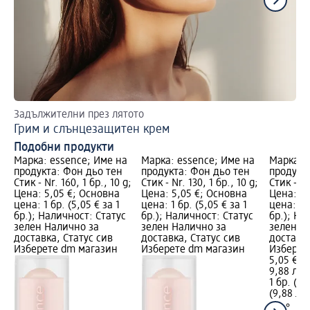
Задължителни през лятото
Пе
Грим и слънцезащитен крем
Бл
Подобни продукти
Марка: essence; Име на
Марка: essence; Име на
Марка: 
продукта: Фон дьо тен
продукта: Фон дьо тен
продукт
Стик - Nr. 160, 1 бр., 10 g;
Стик - Nr. 130, 1 бр., 10 g;
Стик - Nr
Цена: 5,05 €; Основна
Цена: 5,05 €; Основна
Цена: 5,
цена: 1 бр. (5,05 € за 1
цена: 1 бр. (5,05 € за 1
цена: 1 б
бр.); Наличност: Статус
бр.); Наличност: Статус
бр.); На
зелен Налично за
зелен Налично за
зелен Н
доставка, Статус сив
доставка, Статус сив
доставка
Изберете dm магазин
Изберете dm магазин
Изберет
5,05 €
9,88 лв.
1 бр. (5,
(9,88 лв.